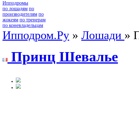
Ипподромы
по лошадям
по
производителям
по
жокеям
по тренерам
по коневладельцам
Ипподром.Ру
»
Лошади
» 
Пpинц Шeвaльe