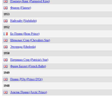
Пэмперд Кинг (Pampered King)
Фланэр (Flaneur)
1953
Найтлайт (Nightlight)
1952
Бо Принц (Beau Prince)
Шевальес Стар (Chevaliers Star)
Этелрида (Ethelreda)
1950
Патришаз Стар (Patricia's Star)
Френч Баллет (French Ballet)
1949
Принц Д'Ор (Prince D'Or)
1948
Арктик Принц (Arctic Prince)