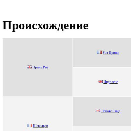
Происхождение
Роз Пpинц
Принц Роз
Индoлeнc
Эбботc Cпид
Шевальри