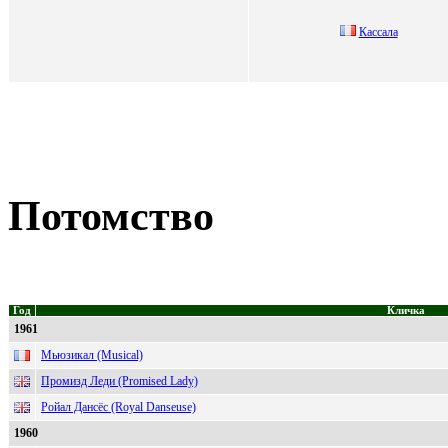
Кaccaлa
Потомство
Год
Кличка
1961
Мьюзикал (Musical)
Промизд Леди (Promised Lady)
Ройал Дансёс (Royal Danseuse)
1960