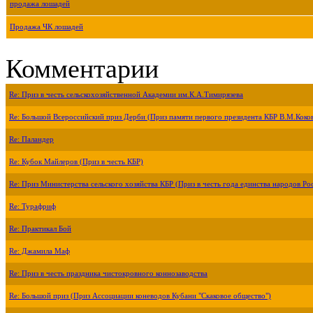
продажа лошадей
Продажа ЧК лошадей
Комментарии
Re: Приз в честь сельскохозяйственной Академии им.К.А.Тимирязева
Re: Большой Всероссийский приз Дерби (Приз памяти первого президента КБР В.М.Коко
Re: Паландер
Re: Кубок Майлеров (Приз в честь КБР)
Re: Приз Министерства сельского хозяйства КБР (Приз в честь года единства народов Ро
Re: Турафриф
Re: Практикал Бой
Re: Джамила Маф
Re: Приз в честь праздника чистокровного коннозаводства
Re: Большой приз (Приз Ассоциации коневодов Кубани "Скаковое общество")