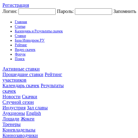
Регистрация
Логин:
Пароль:
Запомнить
Главная
Статьи
Календарь и Результаты скачек
Ставки
База Ипподром.РУ
Рейтинг
Видео скачек
Форум
Поиск
Активные ставки
Прошедшие ставки
Рейтинг
участников
Календарь скачек
Результаты
скачек
Новости
Скачки
Случной сезон
Индустрия
Зал славы
Аукционы
English
Лошади
Жокеи
Тренеры
Коневладельцы
Коннозаводчики