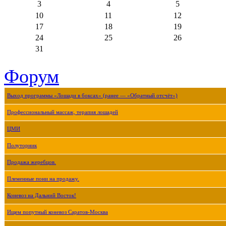
3
4
5
10
11
12
17
18
19
24
25
26
31
Форум
Выход программы «Лошади в боксах» (ранее — «Обратный отсчёт»)
Профессиональный массаж, терапия лошадей
ЦМИ
Полуторник
Продажа жеребцов.
Племенные пони на продажу.
Коневоз на Дальний Восток!
Ищем попутный коневоз Саратов-Москва