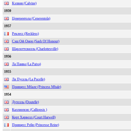
Кэлвин (Calvine)
1959
Ценерентола (Cenerentola)
1957
Реклесс (Reckless)
Сэш Оф Онор (Sash Of Honour)
Шарлоттсвилль (Charlottesville)
1956
Ла Паива (La Paiva)
1955
Ля Пусель (La Pucelle)
Принцесс Мбале (Princess Mbale)
1954
Дутелль (Doutelle)
Каллиопсис (Calliopsis )
Корт Харвелл (Court Harwell)
Принцесс Рейн (Princesse Reine)