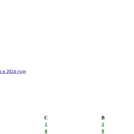
 в 2024 году
С
В
1
2
8
9