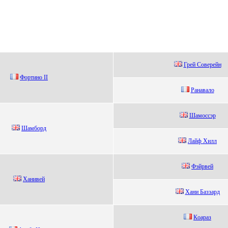
Грей Cоверейн
Фортино II
Ранавало
Шамoccэр
Шaмбоpд
Лaйф Хилл
Фэйрвей
Xанивeй
Xани Баззард
Кoaрaз