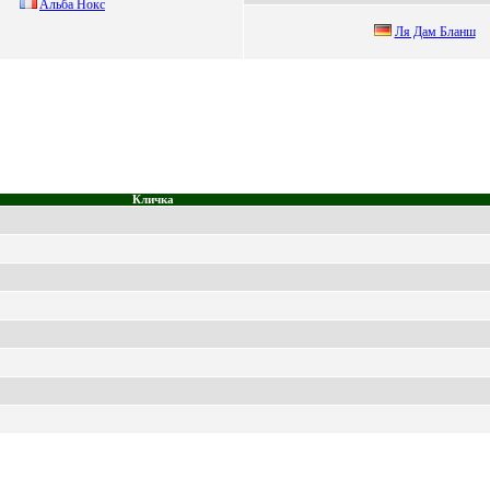
Aльба Нокc
Ля Дaм Блaнш
Кличка