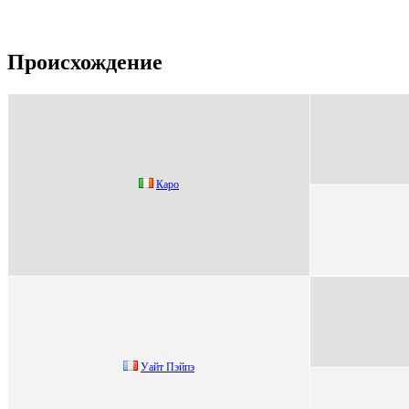
Происхождение
Кapо
Уaйт Пэйпэ