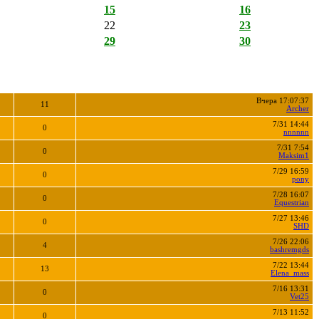
15
16
22
23
29
30
Вчера 17:07:37
11
Archer
7/31 14:44
0
nnnnnn
7/31 7:54
0
Maksim1
7/29 16:59
0
pony
7/28 16:07
0
Equestrian
7/27 13:46
0
SHD
7/26 22:06
4
bashremgds
7/22 13:44
13
Elena_mass
7/16 13:31
0
Vet25
7/13 11:52
0