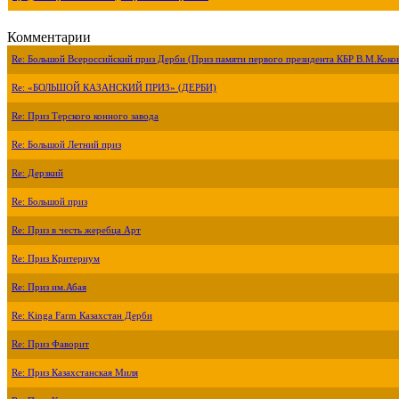
Комментарии
Re: Большой Всероссийский приз Дерби (Приз памяти первого президента КБР В.М.Коко
Re: «БОЛЬШОЙ КАЗАНСКИЙ ПРИЗ» (ДЕРБИ)
Re: Приз Терского конного завода
Re: Большой Летний приз
Re: Дерзкий
Re: Большой приз
Re: Приз в честь жеребца Арт
Re: Приз Критериум
Re: Приз им.Абая
Re: Kinga Farm Казахстан Дерби
Re: Приз Фаворит
Re: Приз Казахстанская Миля