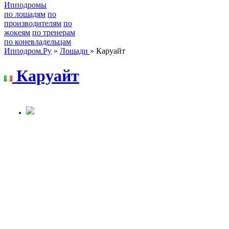
Ипподромы
по лошадям
по
производителям
по
жокеям
по тренерам
по коневладельцам
Ипподром.Ру
»
Лошади
» Каруайт
Каpуайт