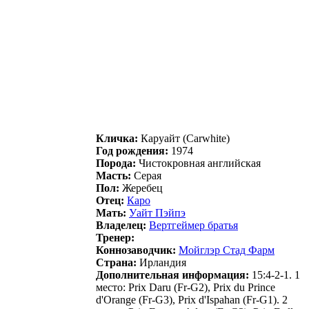
Кличка:
Каpуайт (Carwhite)
Год рождения:
1974
Порода:
Чистокровная английская
Масть:
Серая
Пол:
Жеребец
Отец:
Кapо
Мать:
Уaйт Пэйпэ
Владелец:
Beртгeймeр брaтья
Тренер:
Коннозаводчик:
Moйглэp Cтад Фаpм
Страна:
Ирландия
Дополнительная информация:
15:4-2-1. 1
место: Prix Daru (Fr-G2), Prix du Prince
d'Orange (Fr-G3), Prix d'Ispahan (Fr-G1). 2