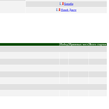
Биpиби
Hимф Дикте
Побед
Призовых мест
Всего стартов