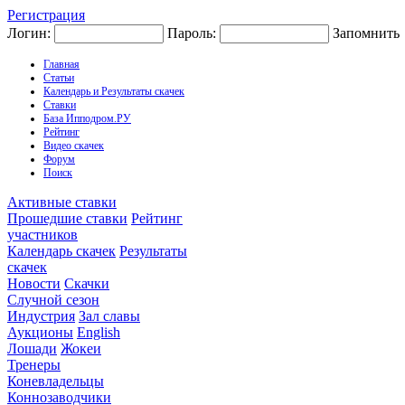
Регистрация
Логин:
Пароль:
Запомнить
Главная
Статьи
Календарь и Результаты скачек
Ставки
База Ипподром.РУ
Рейтинг
Видео скачек
Форум
Поиск
Активные ставки
Прошедшие ставки
Рейтинг
участников
Календарь скачек
Результаты
скачек
Новости
Скачки
Случной сезон
Индустрия
Зал славы
Аукционы
English
Лошади
Жокеи
Тренеры
Коневладельцы
Коннозаводчики