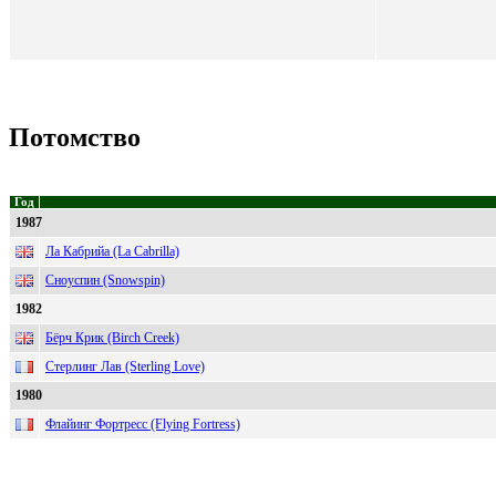
Потомство
Год
1987
Ла Кабрийа (La Cabrilla)
Сноуспин (Snowspin)
1982
Бёрч Крик (Birch Creek)
Стерлинг Лав (Sterling Love)
1980
Флайинг Фортресс (Flying Fortress)