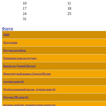
10
11
17
18
24
25
31
Форум
ЦМИ
Полуторник
Продажа жеребцов.
Племенные пони на продажу.
Коневоз на Дальний Восток!
Ищем попутный коневоз Саратов-Москва
продажа лошадей
Профессиональный массаж, терапия лошадей
Продажа ЧК лошадей
продажа арабских лошадей разных возрастов