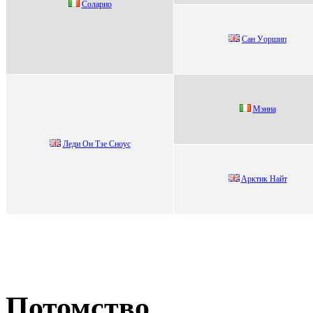
Cолapио
Сан Уopшип
Мэнна
Леди Oн Tзе Сноуc
Aрктик Hайт
Потомство