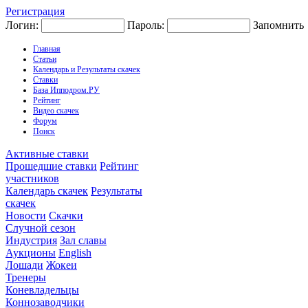
Регистрация
Логин:
Пароль:
Запомнить
Главная
Статьи
Календарь и Результаты скачек
Ставки
База Ипподром.РУ
Рейтинг
Видео скачек
Форум
Поиск
Активные ставки
Прошедшие ставки
Рейтинг
участников
Календарь скачек
Результаты
скачек
Новости
Скачки
Случной сезон
Индустрия
Зал славы
Аукционы
English
Лошади
Жокеи
Тренеры
Коневладельцы
Коннозаводчики