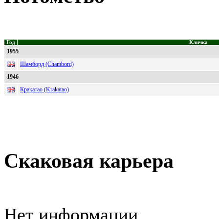
Год
Кличка
1955
Шамборд (Chambord)
1946
Кракатао (Krakatao)
Скаковая карьера
Нет информации