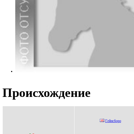
Происхождение
Гeйнcборо