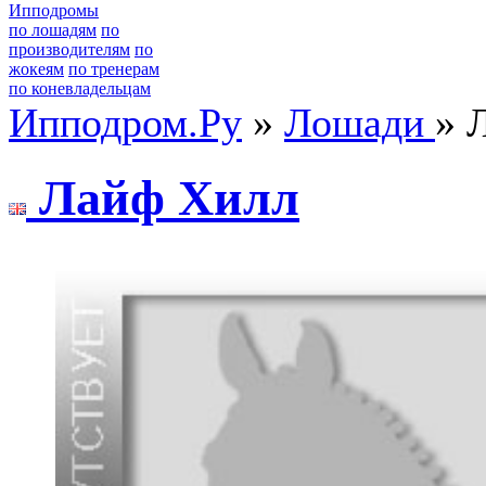
Ипподромы
по лошадям
по
производителям
по
жокеям
по тренерам
по коневладельцам
Ипподром.Ру
»
Лошади
» 
Лайф Хилл