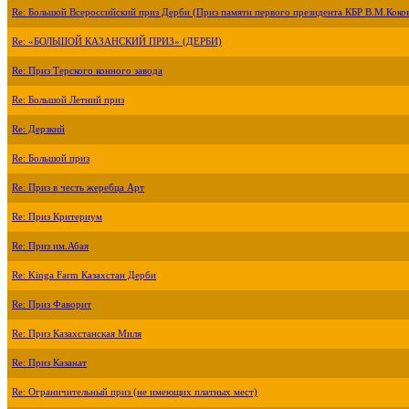
Re: Большой Всероссийский приз Дерби (Приз памяти первого президента КБР В.М.Коко
Re: «БОЛЬШОЙ КАЗАНСКИЙ ПРИЗ» (ДЕРБИ)
Re: Приз Терского конного завода
Re: Большой Летний приз
Re: Дерзкий
Re: Большой приз
Re: Приз в честь жеребца Арт
Re: Приз Критериум
Re: Приз им.Абая
Re: Kinga Farm Казахстан Дерби
Re: Приз Фаворит
Re: Приз Казахстанская Миля
Re: Приз Казанат
Re: Ограничительный приз (не имеющих платных мест)