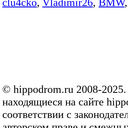
clu4cko
,
Vladimir26
,
BMW
© hippodrom.ru 2008-2025.
находящиеся на сайте hipp
соответствии с законодате
авторском праве и смежны