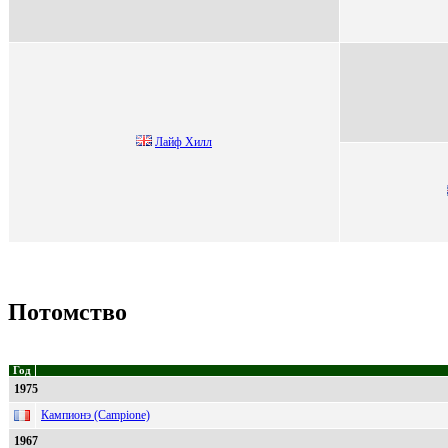
Лайф Xилл
Потомство
Год
1975
Кампионэ (Campione)
1967