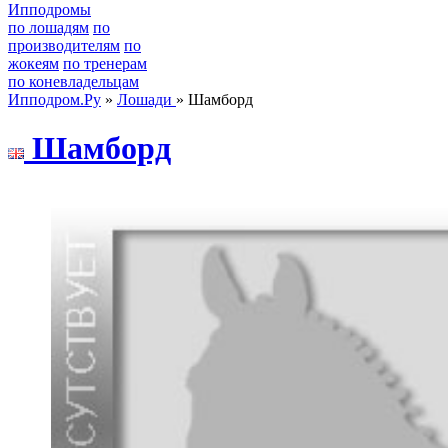
Ипподромы
по лошадям
по
производителям
по
жокеям
по тренерам
по коневладельцам
Ипподром.Ру
»
Лошади
» Шамборд
Шамбoрд