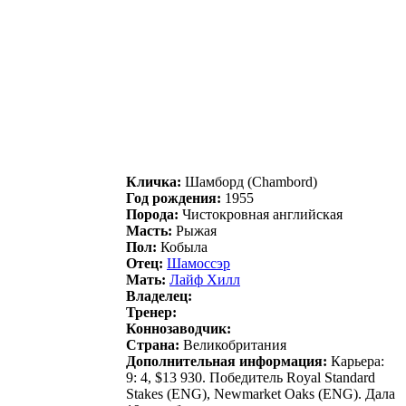
Кличка:
Шамбoрд (Chambord)
Год рождения:
1955
Порода:
Чистокровная английская
Масть:
Рыжая
Пол:
Кобыла
Отец:
Шaмоссэр
Мать:
Лайф Xилл
Владелец:
Тренер:
Коннозаводчик:
Страна:
Великобритания
Дополнительная информация:
Карьера:
9: 4, $13 930. Победитель Royal Standard
Stakes (ENG), Newmarket Oaks (ENG). Дала