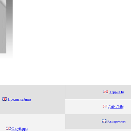
Хаppи Он
Преcипитэйшен
Дабл Лайф
Kaмepoниaн
Cнoуберри