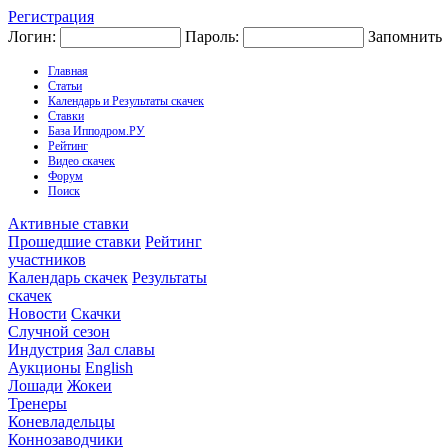
Регистрация
Логин:
Пароль:
Запомнить
Главная
Статьи
Календарь и Результаты скачек
Ставки
База Ипподром.РУ
Рейтинг
Видео скачек
Форум
Поиск
Активные ставки
Прошедшие ставки
Рейтинг
участников
Календарь скачек
Результаты
скачек
Новости
Скачки
Случной сезон
Индустрия
Зал славы
Аукционы
English
Лошади
Жокеи
Тренеры
Коневладельцы
Коннозаводчики