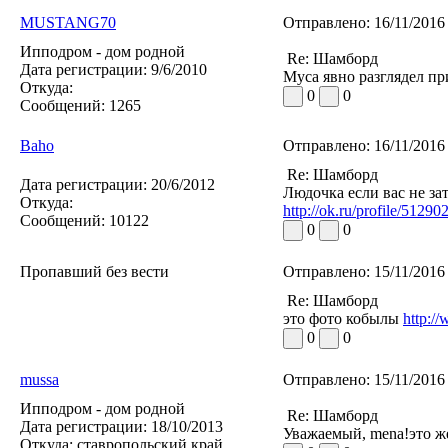
MUSTANG70
Отправлено:
16/11/2016
Ипподром - дом родной
Re: Шамборд
Дата регистрации:
9/6/2010
Муса явно разглядел пр
Откуда:
0
0
Сообщений:
1265
Baho
Отправлено:
16/11/2016
Re: Шамборд
Дата регистрации:
20/6/2012
Людочка если вас не з
Откуда:
http://ok.ru/profile/51
Сообщений:
10122
0
0
Пропавший без вести
Отправлено:
15/11/2016
Re: Шамборд
это фото кобылы
http:/
0
0
mussa
Отправлено:
15/11/2016
Ипподром - дом родной
Re: Шамборд
Дата регистрации:
18/10/2013
Уважаемый, mena!это же
Откуда:
ставропольский край