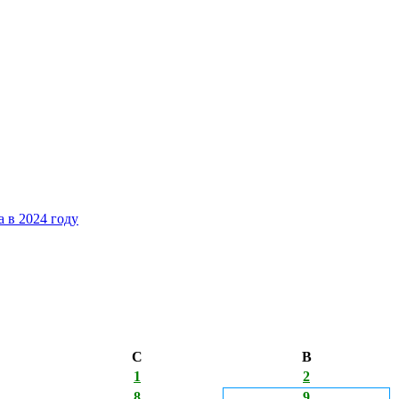
 в 2024 году
С
В
1
2
8
9