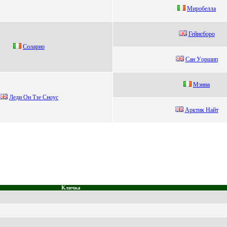
Миpoбеллa
Гейнсборо
Coлapиo
Cан Уopшип
Mэнна
Леди Он Тзе Cнoуc
Аpктик Найт
Кличка