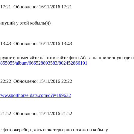
 17:21
Обновлено:
16/11/2016 17:21
ипуций у этой кобылы)))
 13:43
Обновлено:
16/11/2016 13:43
атруднит, поменяйте на этом сайте фото Абаза на приличную гд
2902855055/album/666528893583/802452866191
 22:22
Обновлено:
15/11/2016 22:22
/www.sporthorse-data.com/d?i=199632
 21:52
Обновлено:
15/11/2016 21:52
 фото жеребца ,хоть и экстерьерно похож на кобылу