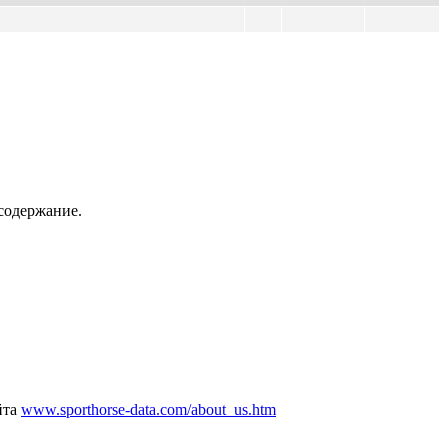
содержание.
йта
www.sporthorse-data.com/about_us.htm