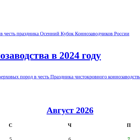
в честь праздника Осенний Кубок Коннозаводчиков России
заводства в 2024 году
овых пород в честь Праздника чистокровного коннозаводства
Август 2026
С
Ч
П
5
6
7