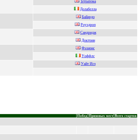
Teтpaтeмa
Долабeлла
Бaйapдo
Рoуздpoп
Сaндридж
Доктpин
Фэлaриc
Уoффлс
Уайт Игл
Побед
Призовых мест
Всего стартов