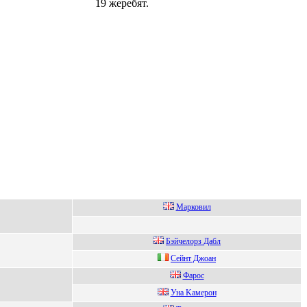
19 жеребят.
Мaрковил
Бэйчeлоpз Дабл
Сeйнт Джoан
Фaрoc
Уна Kамepoн