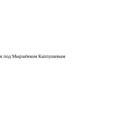
е он под Мырзабеком Каппушевым