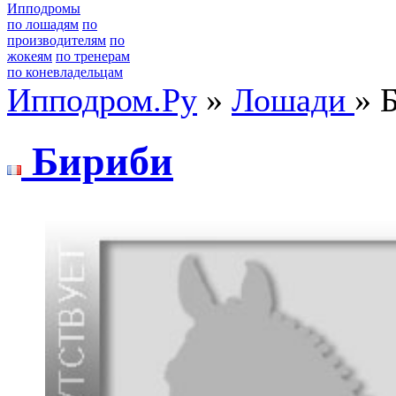
Ипподромы
по лошадям
по
производителям
по
жокеям
по тренерам
по коневладельцам
Ипподром.Ру
»
Лошади
» 
Бириби