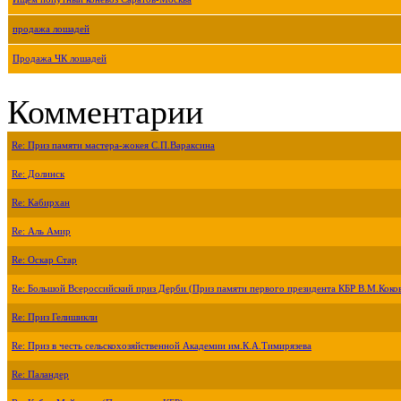
продажа лошадей
Продажа ЧК лошадей
Комментарии
Re: Приз памяти мастера-жокея С.П.Вараксина
Re: Долинск
Re: Кабирхан
Re: Аль Амир
Re: Оскар Стар
Re: Большой Всероссийский приз Дерби (Приз памяти первого президента КБР В.М.Коко
Re: Приз Гелишикли
Re: Приз в честь сельскохозяйственной Академии им.К.А.Тимирязева
Re: Паландер