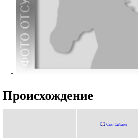
Происхождение
Ceнт Cаймoн