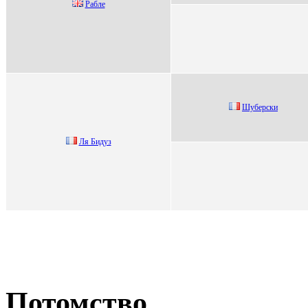
Paбле
Шубеpски
Ля Бидуз
Потомство