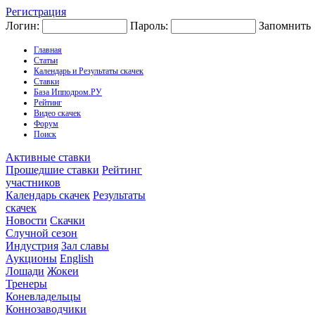
Регистрация
Логин:
Пароль:
Запомнить
Главная
Статьи
Календарь и Результаты скачек
Ставки
База Ипподром.РУ
Рейтинг
Видео скачек
Форум
Поиск
Активные ставки
Прошедшие ставки
Рейтинг
участников
Календарь скачек
Результаты
скачек
Новости
Скачки
Случной сезон
Индустрия
Зал славы
Аукционы
English
Лошади
Жокеи
Тренеры
Коневладельцы
Коннозаводчики