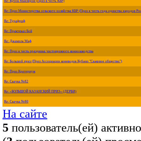
Re: Кубок Майлеров (Приз в честь КБР)
Re: Приз Министерства сельского хозяйства КБР (Приз в честь года единства народов Ро
Re: Турафриф
Re: Практикал Бой
Re: Джамила Маф
Re: Приз в честь праздника чистокровного коннозаводства
Re: Большой приз (Приз Ассоциации коневодов Кубани "Скаковое общество")
Re: Приз Критериум
Re: Скачка №82
Re: «БОЛЬШОЙ КАЗАНСКИЙ ПРИЗ» (ДЕРБИ)
Re: Скачка №80
На сайте
5
пользователь(ей) активн