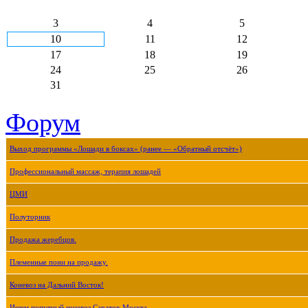
3
4
5
10
11
12
17
18
19
24
25
26
31
Форум
Выход программы «Лошади в боксах» (ранее — «Обратный отсчёт»)
Профессиональный массаж, терапия лошадей
ЦМИ
Полуторник
Продажа жеребцов.
Племенные пони на продажу.
Коневоз на Дальний Восток!
Ищем попутный коневоз Саратов-Москва