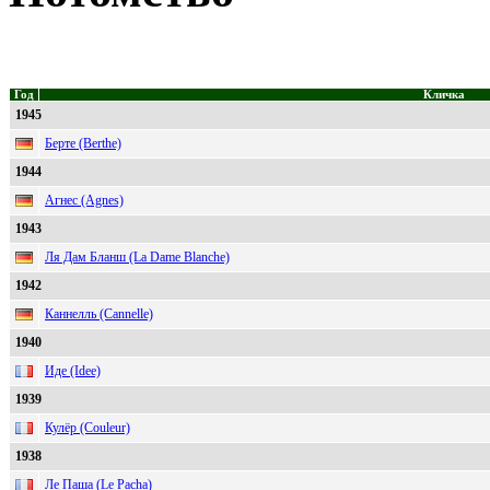
Год
Кличка
1945
Берте (Berthe)
1944
Агнес (Agnes)
1943
Ля Дам Бланш (La Dame Blanche)
1942
Каннелль (Cannelle)
1940
Иде (Idee)
1939
Кулёр (Couleur)
1938
Ле Паша (Le Pacha)