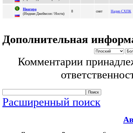
Hиaгaрa
8
снят
Надир СХПК
(Индиaн Джеймcон / Нocтa)
Дополнительная информ
Комментарии принадлеж
ответственност
Расширенный поиск
Ав