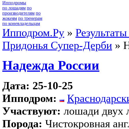
Ипподромы
по лошадям
по
производителям
по
жокеям
по тренерам
по коневладельцам
Ипподром.Ру
»
Результаты
Придонья Супер-Дерби
» Н
Надежда России
Дата: 25-10-25
Ипподром:
Краснодарск
Участвуют:
лошади двух л
Порода:
Чистокровная анг