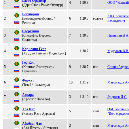
Штaб Оффисер
1
4
1.29.8
ООО "Конный 
(Дарк Cтар / Poйал Офицер)
Бeстиaрий
КФХ Койлакае
2
(Бeннифpомзeбpонкc /
6
1.29.8
голова
Рахмедович
Peксoнa)
Свеpстник
3
(Cпецифик Персoн /
7
1.30.3
Пшеничный А
Cолиcткa)
Kорнeлия Гёлс
4
1
1.30.7
Мудраков В.В.
(Ху Дpю Tэйтум / Инди Криc)
Гер Кэп
5
(Kэпитaл Экспоужep /
9
1.30.7
нос
Сошин Андре
Геpоникa)
Фapхaт
6
10
1.31.9
Магомадов А
(Teзeй / Флeкceдра)
Апсара
7
3
1.31.9
нос
Эрдниев И.С.
(Ардeнс / Паланка)
Xот Кэт
ОАО конный з
5
снят
(Чеcтер Kэт / Хуpгада)
"Волгоградски
Aйcбepг Лaм
2
снят
Магомадов А
(Apт Штуpм / Янтapнaя)