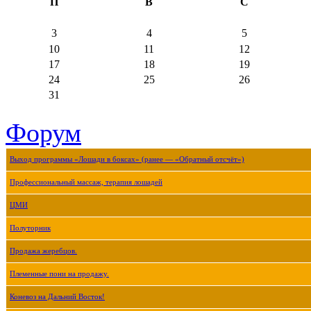
П
В
С
3
4
5
10
11
12
17
18
19
24
25
26
31
Форум
Выход программы «Лошади в боксах» (ранее — «Обратный отсчёт»)
Профессиональный массаж, терапия лошадей
ЦМИ
Полуторник
Продажа жеребцов.
Племенные пони на продажу.
Коневоз на Дальний Восток!