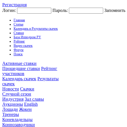
Регистрация
Логин:
Пароль:
Запомнить
Главная
Статьи
Календарь и Результаты скачек
Ставки
База Ипподром.РУ
Рейтинг
Видео скачек
Форум
Поиск
Активные ставки
Прошедшие ставки
Рейтинг
участников
Календарь скачек
Результаты
скачек
Новости
Скачки
Случной сезон
Индустрия
Зал славы
Аукционы
English
Лошади
Жокеи
Тренеры
Коневладельцы
Коннозаводчики