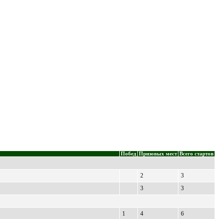
Побед
Призовых мест
Всего стартов
2
3
3
3
1
4
6