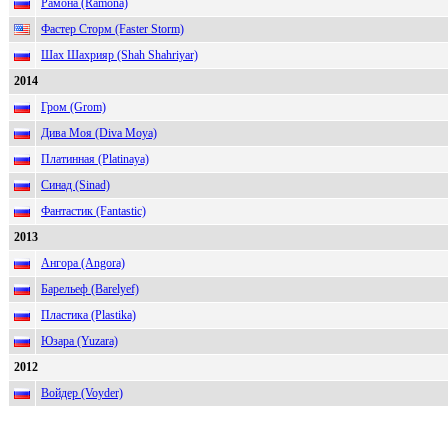
Рамона (Ramona)
Фастер Сторм (Faster Storm)
Шах Шахрияр (Shah Shahriyar)
2014
Гром (Grom)
Дива Моя (Diva Moya)
Платинная (Platinaya)
Синад (Sinad)
Фантастик (Fantastic)
2013
Ангора (Angora)
Барельеф (Barelyef)
Пластика (Plastika)
Юзара (Yuzara)
2012
Войдер (Voyder)