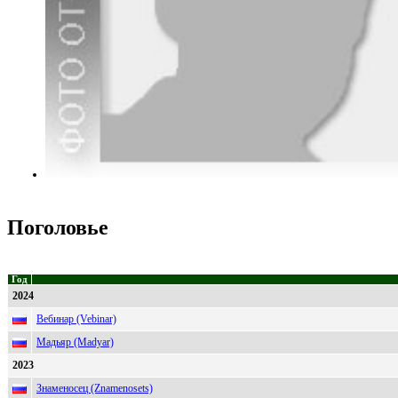
Поголовье
Год
2024
Вебинар (Vebinar)
Мадьяр (Madyar)
2023
Знаменосец (Znamenosets)