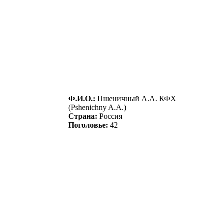
Ф.И.О.:
Пшеничный A.A. КФX
(Pshenichny A.A.)
Страна:
Россия
Поголовье:
42