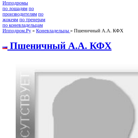
Ипподромы
по лошадям
по
производителям
по
жокеям
по тренерам
по коневладельцам
Ипподром.Ру
»
Коневладельцы
» Пшеничный А.А. КФХ
Пшеничный A.A. КФX