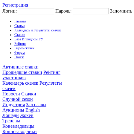
Регистрация
Логин:
Пароль:
Запомнить
Главная
Статьи
Календарь и Результаты скачек
Ставки
База Ипподром.РУ
Рейтинг
Видео скачек
Форум
Поиск
Активные ставки
Прошедшие ставки
Рейтинг
участников
Календарь скачек
Результаты
скачек
Новости
Скачки
Случной сезон
Индустрия
Зал славы
Аукционы
English
Лошади
Жокеи
Тренеры
Коневладельцы
Коннозаводчики