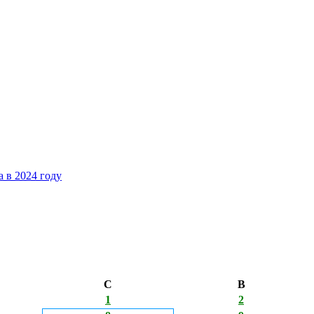
 в 2024 году
С
В
1
2