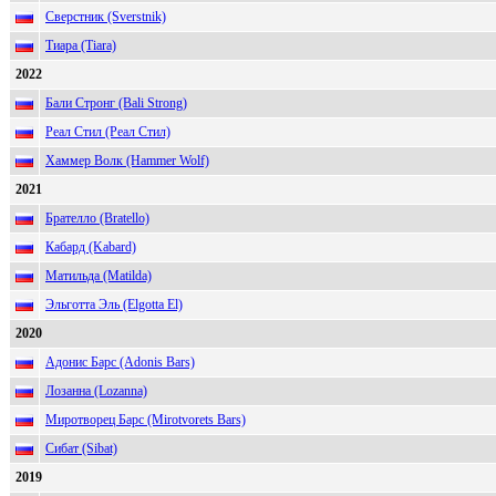
Сверстник (Sverstnik)
Тиара (Tiara)
2022
Бали Стронг (Bali Strong)
Реал Стил (Реал Стил)
Хаммер Волк (Hammer Wolf)
2021
Брателло (Bratello)
Кабард (Kabard)
Матильда (Matilda)
Эльготта Эль (Elgotta El)
2020
Адонис Барс (Adonis Bars)
Лозанна (Lozanna)
Миротворец Барс (Mirotvorets Bars)
Сибат (Sibat)
2019