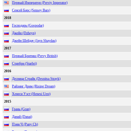
Первый Император (Perviy Imperator)
Сенсей Барс (Sensey Bars)
2018
Господарь (Gospodar)
Джейн (Dzheyn)
Джейн Шейдау (Jayn Shaydau)
2017
Первый Бритиш (Pervy British)
Старбри (Starbri)
2016
Десница Страйк (Desnitsa Strayk)
Райзинг Дрим (Rising Dream)
Хенеси Уэст (Henesi Uest)
2015
Грань (Gran)
Данай (Danai)
Пэни Ч (Pany Ch)