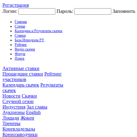
Регистрация
Логин:
Пароль:
Запомнить
Главная
Статьи
Календарь и Результаты скачек
Ставки
База Ипподром.РУ
Рейтинг
Видео скачек
Форум
Поиск
Активные ставки
Прошедшие ставки
Рейтинг
участников
Календарь скачек
Результаты
скачек
Новости
Скачки
Случной сезон
Индустрия
Зал славы
Аукционы
English
Лошади
Жокеи
Тренеры
Коневладельцы
Коннозаводчики