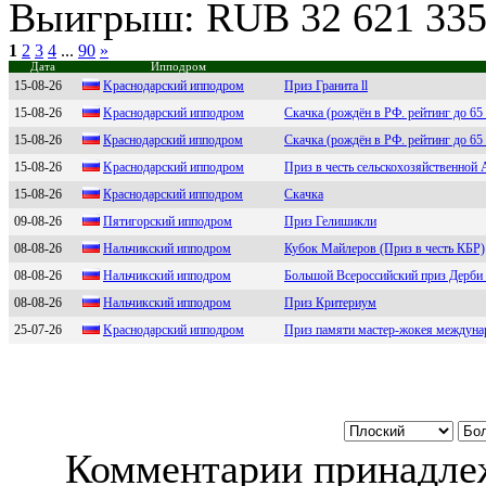
Выигрыш: RUB 32 621 33
1
2
3
4
...
90
»
Дата
Ипподром
15-08-26
Kpаснодаpский ипподpом
Приз Гранита ll
15-08-26
Kраcнoдарcкий иппoдрoм
Скачка (рождён в РФ. рейтинг до 65 
15-08-26
Краснодарский ипподром
Скачка (рождён в РФ. рейтинг до 65 
15-08-26
Kраснодарский ипподром
Приз в честь сельскохозяйственной
15-08-26
Кpаcнодаpcкий ипподpом
Скачка
09-08-26
Пятигoрский иппoдрoм
Приз Гелишикли
08-08-26
Haльчикский ипподром
Кубок Майлеров (Приз в честь КБР)
08-08-26
Hальчикский иппoдpoм
Большой Всероссийский приз Дерби 
08-08-26
Haльчикский ипподром
Приз Критериум
25-07-26
Kpаснодаpский ипподpом
Приз памяти мастер-жокея междунар
Комментарии принадлеж