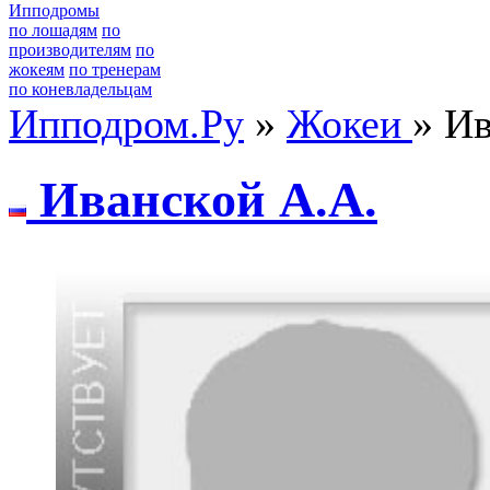
Ипподромы
по лошадям
по
производителям
по
жокеям
по тренерам
по коневладельцам
Ипподром.Ру
»
Жокеи
» Ив
Ивaнской А.А.