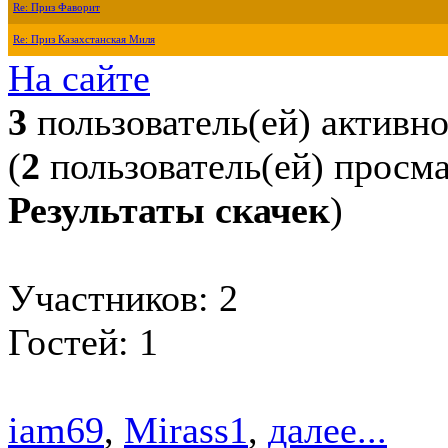
Re: Приз Фаворит
Re: Приз Казахстанская Миля
На сайте
3
пользователь(ей) активн
(
2
пользователь(ей) просм
Результаты скачек
)
Участников: 2
Гостей: 1
iam69
,
Mirass1
,
далее...