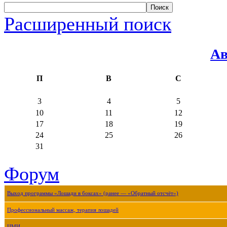
Расширенный поиск
Ав
П
В
С
3
4
5
10
11
12
17
18
19
24
25
26
31
Форум
Выход программы «Лошади в боксах» (ранее — «Обратный отсчёт»)
Профессиональный массаж, терапия лошадей
ЦМИ