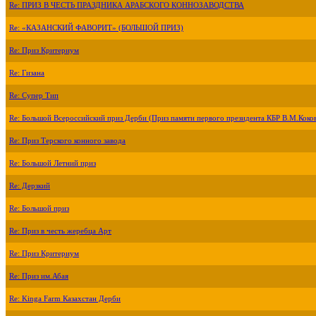
Re: ПРИЗ В ЧЕСТЬ ПРАЗДНИКА АРАБСКОГО КОННОЗАВОДСТВА
Re: «КАЗАНСКИЙ ФАВОРИТ» (БОЛЬШОЙ ПРИЗ)
Re: Приз Критериум
Re: Гизана
Re: Супер Тип
Re: Большой Всероссийский приз Дерби (Приз памяти первого президента КБР В.М.Коко
Re: Приз Терского конного завода
Re: Большой Летний приз
Re: Дерзкий
Re: Большой приз
Re: Приз в честь жеребца Арт
Re: Приз Критериум
Re: Приз им.Абая
Re: Kinga Farm Казахстан Дерби