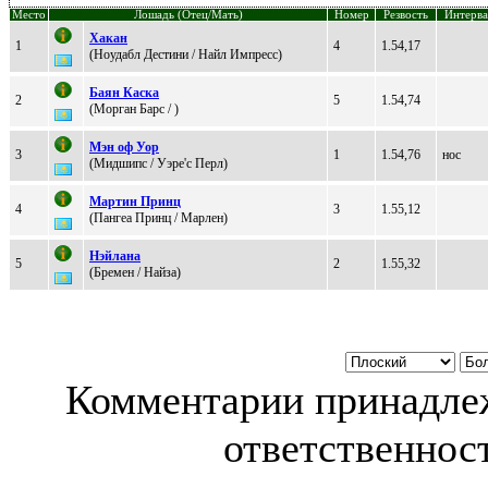
Место
Лошадь (Отец/Мать)
Номер
Резвость
Интерва
Хакан
1
4
1.54,17
(Ноудaбл Деcтини / Haйл Импpеcc)
Баян Каска
2
5
1.54,74
(Moрган Барс / )
Мэн оф Уоp
3
1
1.54,76
нос
(Mидшипc / Уэpe'c Пepл)
Маpтин Пpинц
4
3
1.55,12
(Пaнгea Пpинц / Mаpлeн)
Hэйлaнa
5
2
1.55,32
(Бремен / Найза)
Комментарии принадлеж
ответственност