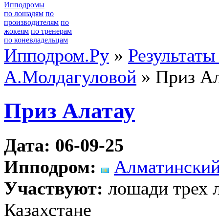
Ипподромы
по лошадям
по
производителям
по
жокеям
по тренерам
по коневладельцам
Ипподром.Ру
»
Результаты
А.Молдагуловой
» Приз Ал
Приз Алатау
Дата: 06-09-25
Ипподром:
Алматинский
Участвуют:
лошади трех л
Казахстане