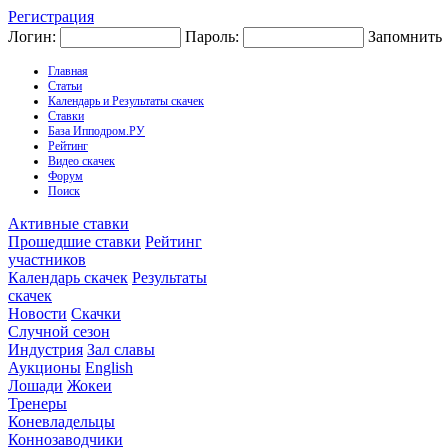
Регистрация
Логин:
Пароль:
Запомнить
Главная
Статьи
Календарь и Результаты скачек
Ставки
База Ипподром.РУ
Рейтинг
Видео скачек
Форум
Поиск
Активные ставки
Прошедшие ставки
Рейтинг
участников
Календарь скачек
Результаты
скачек
Новости
Скачки
Случной сезон
Индустрия
Зал славы
Аукционы
English
Лошади
Жокеи
Тренеры
Коневладельцы
Коннозаводчики