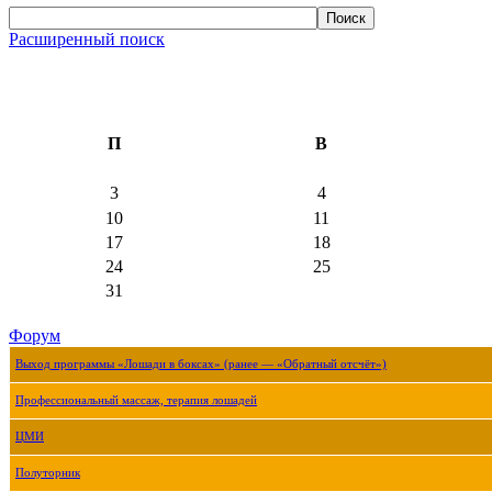
Расширенный поиск
П
В
3
4
10
11
17
18
24
25
31
Форум
Выход программы «Лошади в боксах» (ранее — «Обратный отсчёт»)
Профессиональный массаж, терапия лошадей
ЦМИ
Полуторник