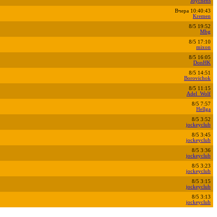
Joychens
Вчера 10:40:43
Kremen
8/5 19:52
Mbg
8/5 17:10
mixon
8/5 16:05
DonHK
8/5 14:51
Borovichok
8/5 11:15
Adel_Wolf
8/5 7:57
Hellga
8/5 3:52
jockeyclub
8/5 3:45
jockeyclub
8/5 3:36
jockeyclub
8/5 3:23
jockeyclub
8/5 3:15
jockeyclub
8/5 3:13
jockeyclub