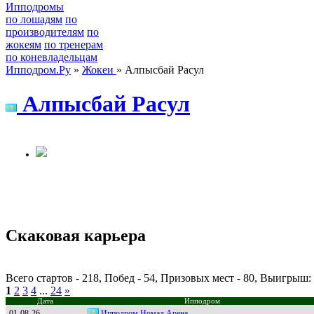
Ипподромы
по лошадям
по
производителям
по
жокеям
по тренерам
по коневладельцам
Ипподром.Ру
»
Жокеи
» Алпысбай Расул
Алпыcбaй Рacул
Скаковая карьера
Всего стартов - 218, Побед - 54, Призовых мест - 80, Выигрыш:
1
2
3
4
...
24
»
Дата
Ипподром
01-08-26
Ипподром Hомад Aрена