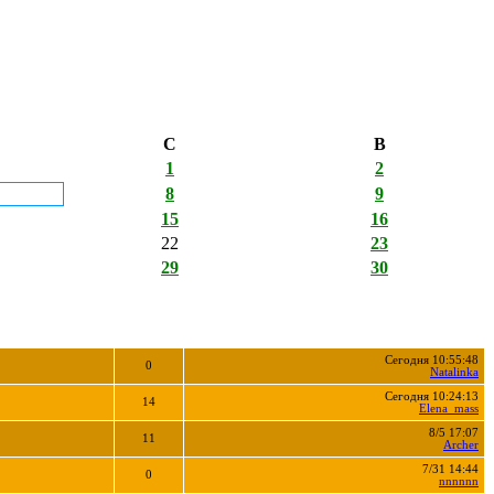
С
В
1
2
8
9
15
16
22
23
29
30
Сегодня 10:55:48
0
Natalinka
Сегодня 10:24:13
14
Elena_mass
8/5 17:07
11
Archer
7/31 14:44
0
nnnnnn