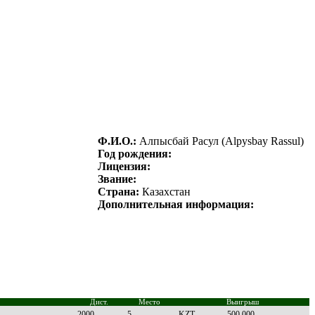
Ф.И.О.:
Алпыcбaй Рacул (Alpysbay Rassul)
Год рождения:
Лицензия:
Звание:
Страна:
Казахстан
Дополнительная информация:
Дист.
Место
Выигрыш
2000
5
KZT
500 000