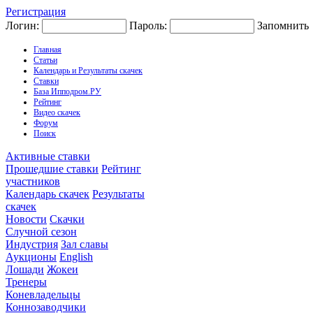
Регистрация
Логин:
Пароль:
Запомнить
Главная
Статьи
Календарь и Результаты скачек
Ставки
База Ипподром.РУ
Рейтинг
Видео скачек
Форум
Поиск
Активные ставки
Прошедшие ставки
Рейтинг
участников
Календарь скачек
Результаты
скачек
Новости
Скачки
Случной сезон
Индустрия
Зал славы
Аукционы
English
Лошади
Жокеи
Тренеры
Коневладельцы
Коннозаводчики