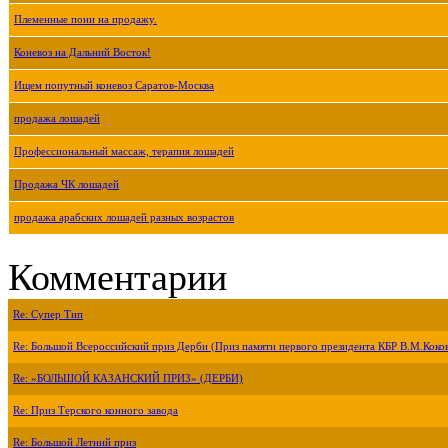
Племенные пони на продажу.
Коневоз на Дальний Восток!
Ищем попутный коневоз Саратов-Москва
продажа лошадей
Профессиональный массаж, терапия лошадей
Продажа ЧК лошадей
продажа арабских лошадей разных возрастов
Комментарии
Re: Супер Тип
Re: Большой Всероссийский приз Дерби (Приз памяти первого президента КБР В.М.Коко
Re: «БОЛЬШОЙ КАЗАНСКИЙ ПРИЗ» (ДЕРБИ)
Re: Приз Терского конного завода
Re: Большой Летний приз