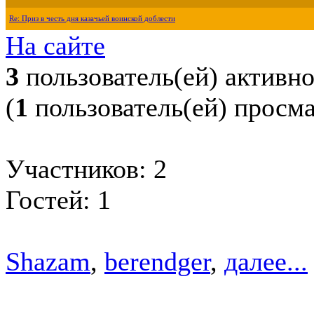
Re: Приз в честь дня казачьей воинской доблести
На сайте
3
пользователь(ей) активн
(
1
пользователь(ей) просм
Участников: 2
Гостей: 1
Shazam
,
berendger
,
далее...