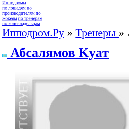
Ипподромы
по лошадям
по
производителям
по
жокеям
по тренерам
по коневладельцам
Ипподром.Ру
»
Тренеры
» 
Абсaлямов Kуaт