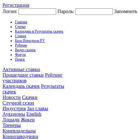
Регистрация
Логин:
Пароль:
Запомнить
Главная
Статьи
Календарь и Результаты скачек
Ставки
База Ипподром.РУ
Рейтинг
Видео скачек
Форум
Поиск
Активные ставки
Прошедшие ставки
Рейтинг
участников
Календарь скачек
Результаты
скачек
Новости
Скачки
Случной сезон
Индустрия
Зал славы
Аукционы
English
Лошади
Жокеи
Тренеры
Коневладельцы
Коннозаводчики