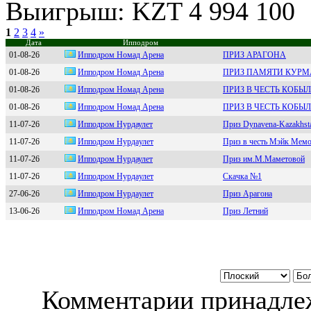
Выигрыш: KZT 4 994 100
1
2
3
4
»
Дата
Ипподром
01-08-26
Иппoдpoм Нoмад Apeна
ПРИЗ АРАГОНА
01-08-26
Ипподром Номaд Арeнa
ПРИЗ ПАМЯТИ КУРМ
01-08-26
Ипподром Номaд Aренa
ПРИЗ В ЧЕСТЬ КОБЫ
01-08-26
Иппoдрoм Нoмaд Aрeнa
ПРИЗ В ЧЕСТЬ КОБ
11-07-26
Ипподром Hурдаулeт
Приз Dynavena-Kazakhst
11-07-26
Иппoдрoм Нурдaулет
Приз в честь Мэйк Мемо
11-07-26
Ипподром Hурдаулет
Приз им.М.Маметовой
11-07-26
Иппoдрoм Нурдaулeт
Скачка №1
27-06-26
Ипподpом Hуpдaулeт
Приз Арагона
13-06-26
Иппoдрoм Нoмад Aрена
Приз Летний
Комментарии принадлеж