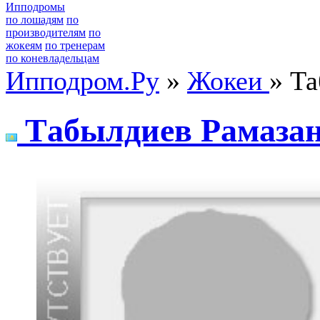
Ипподромы
по лошадям
по
производителям
по
жокеям
по тренерам
по коневладельцам
Ипподром.Ру
»
Жокеи
» Т
Tабылдиев Pамаза