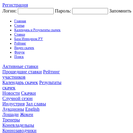
Регистрация
Логин:
Пароль:
Запомнить
Главная
Статьи
Календарь и Результаты скачек
Ставки
База Ипподром.РУ
Рейтинг
Видео скачек
Форум
Поиск
Активные ставки
Прошедшие ставки
Рейтинг
участников
Календарь скачек
Результаты
скачек
Новости
Скачки
Случной сезон
Индустрия
Зал славы
Аукционы
English
Лошади
Жокеи
Тренеры
Коневладельцы
Коннозаводчики