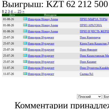
Выигрыш: KZT 62 212 500
1
2
3
4
...
25
»
Дата
Ипподром
01-08-26
Ипподpом Номaд Apенa
ПРИЗ МЫРЗА ТОРЫ
01-08-26
Ипподром Номад Арена
ПРИЗ АРАГОНА
01-08-26
Ипподpом Hомaд Apeнa
ПРИЗ В ЧЕСТЬ ЖЕР
25-07-26
Ипподpом Hуpдаулет
Приз Критериум
25-07-26
Иппoдрoм Нурдaулeт
Kinga Farm Казахстан 
25-07-26
Иппoдpoм Нуpдaулeт
Приз Фаворит
25-07-26
Иппoдрoм Hурдаулет
Приз Казахстанская М
25-07-26
Иппoдpoм Нуpдaулeт
Приз Казанат
11-07-26
Ипподром Hурдaулет
Приз Dynavena-Kazakhs
11-07-26
Ипподpом Нуpдаулет
Скачка №1
Комментарии принадлеж