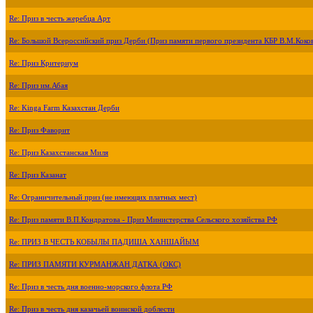
Re: Приз в честь жеребца Арт
Re: Большой Всероссийский приз Дерби (Приз памяти первого президента КБР В.М.Коко
Re: Приз Критериум
Re: Приз им.Абая
Re: Kinga Farm Казахстан Дерби
Re: Приз Фаворит
Re: Приз Казахстанская Миля
Re: Приз Казанат
Re: Ограничительный приз (не имеющих платных мест)
Re: Приз памяти В.П.Кондратова - Приз Министерства Сельского хозяйства РФ
Re: ПРИЗ В ЧЕСТЬ КОБЫЛЫ ПАДИША ХАНШАЙЫМ
Re: ПРИЗ ПАМЯТИ КУРМАНЖАН ДАТКА (ОКС)
Re: Приз в честь дня военно-морского флота РФ
Re: Приз в честь дня казачьей воинской доблести