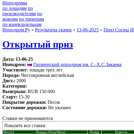
Ипподромы
по лошадям
по
производителям
по
жокеям
по тренерам
по коневладельцам
Ипподром.Ру
»
Результаты скачек
»
13-06-2025
»
Приз Сосны II
Открытый приз
Дата: 13-06-25
Ипподром:
Грозненский ипподром им. С.-Х.С.Закаева
Участвуют:
лошади трех лет
Порода:
Чистокровная английская
Дист.:
2000
Категория:
Выигрыш:
RUB 150 000
Старт:
15-30
Покрытие дорожки:
Песок
Состояние дорожки:
Не указано
Ставки не принимаются
Показать все ставки
Место
Лошадь (Отец/Мать)
Номер
Резвость