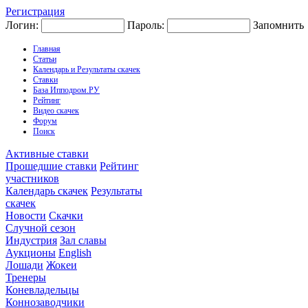
Регистрация
Логин:
Пароль:
Запомнить
Главная
Статьи
Календарь и Результаты скачек
Ставки
База Ипподром.РУ
Рейтинг
Видео скачек
Форум
Поиск
Активные ставки
Прошедшие ставки
Рейтинг
участников
Календарь скачек
Результаты
скачек
Новости
Скачки
Случной сезон
Индустрия
Зал славы
Аукционы
English
Лошади
Жокеи
Тренеры
Коневладельцы
Коннозаводчики