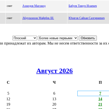
снят
Ахмедов Магомед
Бабуев Тимур Исаевич
снят
Абдулазизов Майрбек Ш.
Юхигов Сайхан Салгириевич
и принадлежат их авторам. Мы не несем ответственности за их 
Август 2026
С
Ч
П
5
6
7
12
13
14
19
20
21