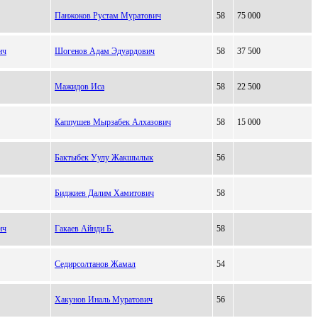
Панжоков Рустам Муратович
58
75 000
ич
Шогенов Адам Эдуардович
58
37 500
Мажидов Иса
58
22 500
Каппушев Мырзабек Алхазович
58
15 000
Бактыбек Уулу Жакшылык
56
Биджиев Далим Хамитович
58
ич
Гакаев Айнди Б.
58
Седирсолтанов Жамал
54
Хакунов Иналь Муратович
56