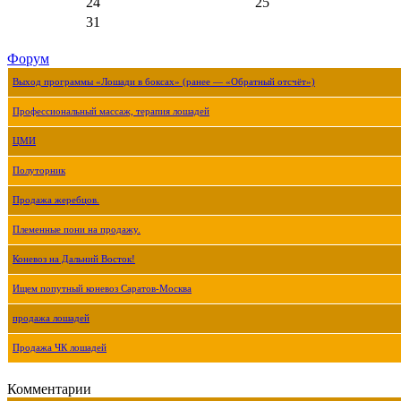
24
25
31
Форум
Выход программы «Лошади в боксах» (ранее — «Обратный отсчёт»)
Профессиональный массаж, терапия лошадей
ЦМИ
Полуторник
Продажа жеребцов.
Племенные пони на продажу.
Коневоз на Дальний Восток!
Ищем попутный коневоз Саратов-Москва
продажа лошадей
Продажа ЧК лошадей
Комментарии