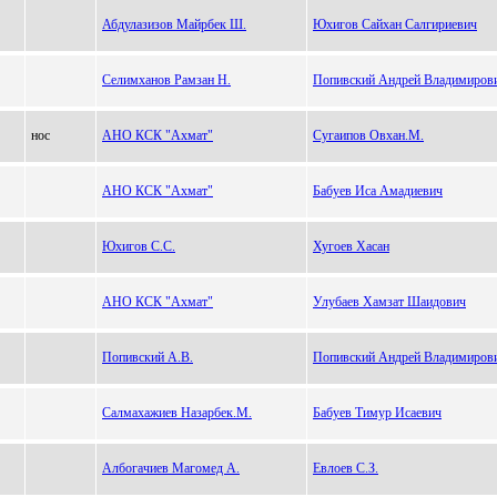
Абдулазизов Майрбек Ш.
Юхигов Сайхан Салгириевич
Селимханов Рамзан Н.
Попивский Андрей Владимиров
нос
АНО КСК "Ахмат"
Сугаипов Овхан.М.
АНО КСК "Ахмат"
Бабуев Иса Амадиевич
Юхигов С.С.
Хугоев Хасан
АНО КСК "Ахмат"
Улубаев Хамзат Шаидович
Попивский А.В.
Попивский Андрей Владимиров
Салмахажиев Назарбек.М.
Бабуев Тимур Исаевич
Албогачиев Магомед А.
Евлоев С.З.