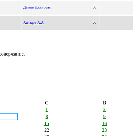
Дакаев Джамбулат
58
Халадов А.А.
56
содержание.
С
В
1
2
8
9
15
16
22
23