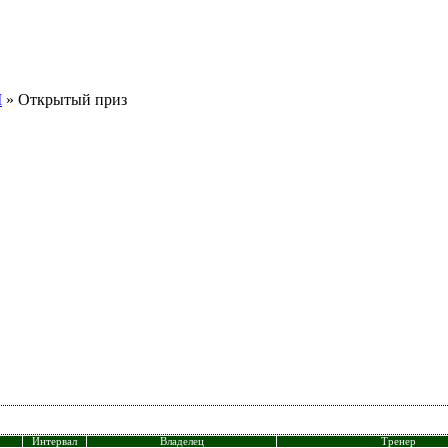
I
» Открытый приз
Интервал
Владелец
Тренер