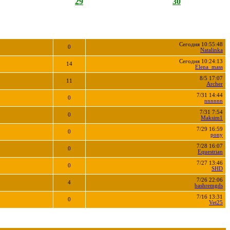
29
30
Сегодня 10:55:48
0
Natalinka
Сегодня 10:24:13
14
Elena_mass
8/5 17:07
11
Archer
7/31 14:44
0
nnnnnn
7/31 7:54
0
Maksim1
7/29 16:59
0
pony
7/28 16:07
0
Equestrian
7/27 13:46
0
SHD
7/26 22:06
4
bashremgds
7/16 13:31
0
Vet25