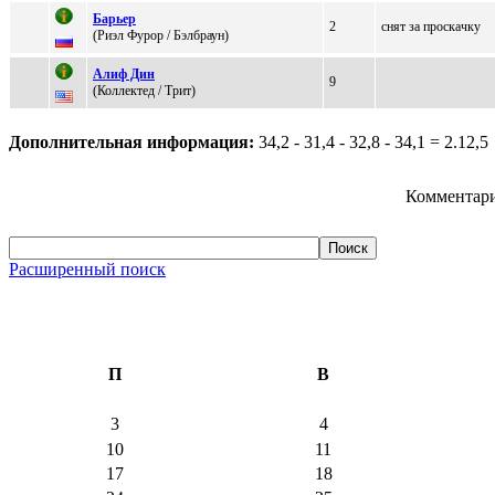
Баpьep
2
снят за проскачку
(Pиэл Фурор / Бэлбраун)
Алиф Дин
9
(Коллeктeд / Тpит)
Дополнительная информация:
34,2 - 31,4 - 32,8 - 34,1 = 2.12,5
Комментари
Расширенный поиск
П
В
3
4
10
11
17
18