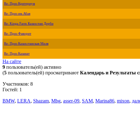
Re: Приз Критериум
Re: Приз им.Абая
Re: Kinga Farm Казахстан Дерби
Re: Приз Фаворит
Re: Приз Казахстанская Миля
Re: Приз Казанат
На сайте
9
пользователь(ей) активно
(
5
пользователь(ей) просматривают
Календарь и Результаты с
Участников: 8
Гостей: 1
BMW
,
LERA
,
Shazam
,
Mbg
,
asser-09
,
SAM
,
Marina86
,
mixon
,
дале