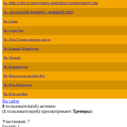
Re: ПРИЗ В ЧЕСТЬ ПРАЗДНИКА АРАБСКОГО КОННОЗАВОДСТВА
Re: «КАЗАНСКИЙ ФАВОРИТ» (БОЛЬШОЙ ПРИЗ)
Re: Гизана
Re: Супер Тип
Re: Приз Терского конного завода
Re: Большой Летний приз
Re: Дерзкий
Re: Большой приз
Re: Приз в честь жеребца Арт
Re: Приз Критериум
Re: Приз им.Абая
На сайте
8
пользователь(ей) активно
(
1
пользователь(ей) просматривают
Тренеры
)
Участников: 7
Гостей: 1