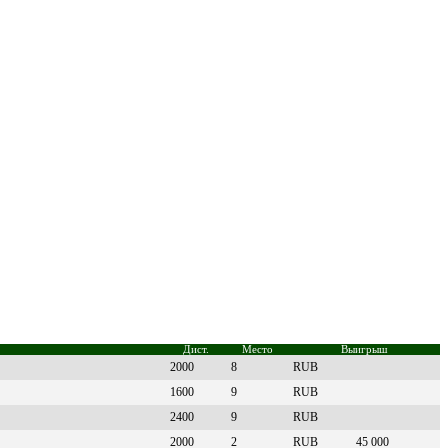
Дист.
Место
Выигрыш
2000
8
RUB
1600
9
RUB
2400
9
RUB
2000
2
RUB
45 000