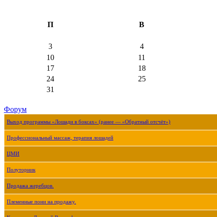
П
В
3
4
10
11
17
18
24
25
31
Форум
Выход программы «Лошади в боксах» (ранее — «Обратный отсчёт»)
Профессиональный массаж, терапия лошадей
ЦМИ
Полуторник
Продажа жеребцов.
Племенные пони на продажу.