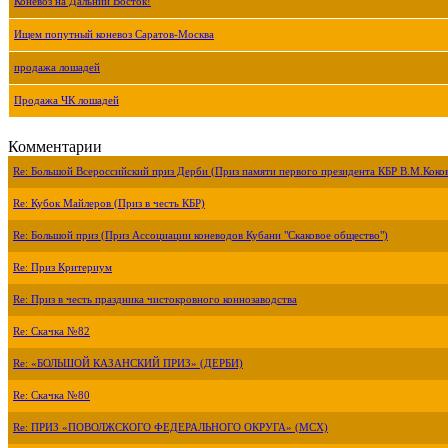
Коневоз на Дальний Восток!
Ищем попутный коневоз Саратов-Москва
продажа лошадей
Продажа ЧК лошадей
Комментарии
Re: Большой Всероссийский приз Дерби (Приз памяти первого президента КБР В.М.Коко
Re: Кубок Майлеров (Приз в честь КБР)
Re: Большой приз (Приз Ассоциации коневодов Кубани "Скаковое общество")
Re: Приз Критериум
Re: Приз в честь праздника чистокровного коннозаводства
Re: Скачка №82
Re: «БОЛЬШОЙ КАЗАНСКИЙ ПРИЗ» (ДЕРБИ)
Re: Скачка №80
Re: ПРИЗ «ПОВОЛЖСКОГО ФЕДЕРАЛЬНОГО ОКРУГА» (МСХ)