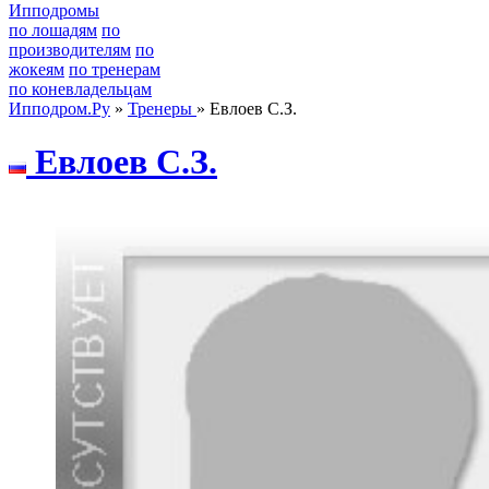
Ипподромы
по лошадям
по
производителям
по
жокеям
по тренерам
по коневладельцам
Ипподром.Ру
»
Тренеры
» Евлоев С.З.
Евлоeв С.З.