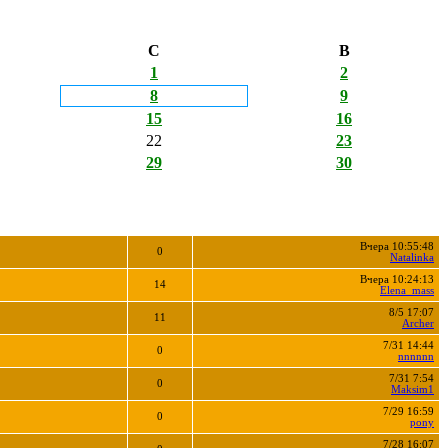
С
В
1
2
8
9
15
16
22
23
29
30
Вчера 10:55:48
0
Natalinka
Вчера 10:24:13
14
Elena_mass
8/5 17:07
11
Archer
7/31 14:44
0
nnnnnn
7/31 7:54
0
Maksim1
7/29 16:59
0
pony
7/28 16:07