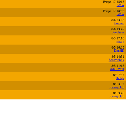
Вчера 17:45:15
BMW
Вчера 17:18:36
BMW
8/6 23:08
Kremen
8/6 13:47
Joychens
8/5 17:10
mixon
8/5 16:05
DonHK
8/5 14:51
Borovichok
8/5 11:15
Adel_Wolf
8/5 7:57
Hellga
8/5 3:52
jockeyclub
8/5 3:45
jockeyclub