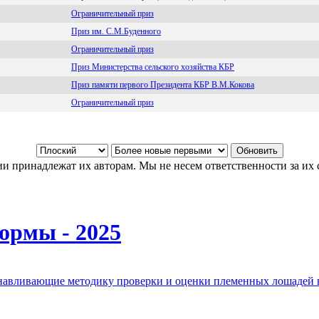
Ограничительный приз
Приз им. С.М.Буденного
Ограничительный приз
Приз Министерства сельского хозяйства КБР
Приз памяти первого Президента КБР В.М.Кокова
Ограничительный приз
и принадлежат их авторам. Мы не несем ответственности за их 
ормы - 2025
анавливающие методику проверки и оценки племенных лошадей 