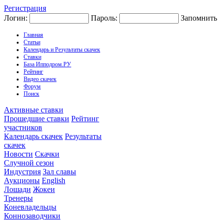
Регистрация
Логин:
Пароль:
Запомнить
Главная
Статьи
Календарь и Результаты скачек
Ставки
База Ипподром.РУ
Рейтинг
Видео скачек
Форум
Поиск
Активные ставки
Прошедшие ставки
Рейтинг
участников
Календарь скачек
Результаты
скачек
Новости
Скачки
Случной сезон
Индустрия
Зал славы
Аукционы
English
Лошади
Жокеи
Тренеры
Коневладельцы
Коннозаводчики