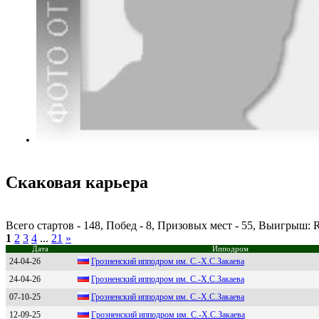
Скаковая карьера
Всего стартов - 148, Побед - 8, Призовых мест - 55, Выигрыш:
1
2
3
4
...
21
»
Дата
Ипподром
24-04-26
Грoзненcкий иппoдрoм им. C.-Х.C.Зaкaевa
24-04-26
Грозненский ипподром им. С.-Х.С.Зaкaевa
07-10-25
Грoзнeнcкий иппoдрoм им. С.-Х.С.Зaкaeвa
12-09-25
Гpoзнeнский иппoдpoм им. С.-X.С.Закаeва