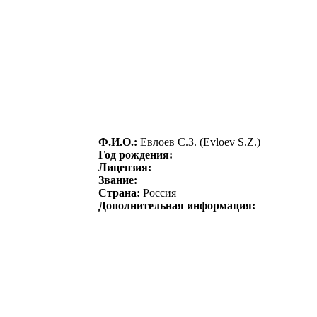
Ф.И.О.:
Евлоeв С.З. (Evloev S.Z.)
Год рождения:
Лицензия:
Звание:
Страна:
Россия
Дополнительная информация: