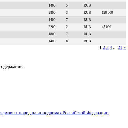
1400
5
RUB
2800
3
RUB
120 000
1400
7
RUB
3200
2
RUB
45 000
1800
7
RUB
1400
8
RUB
1
2
3
4
...
21
»
содержание.
верховых пород на ипподромах Российской Федерации