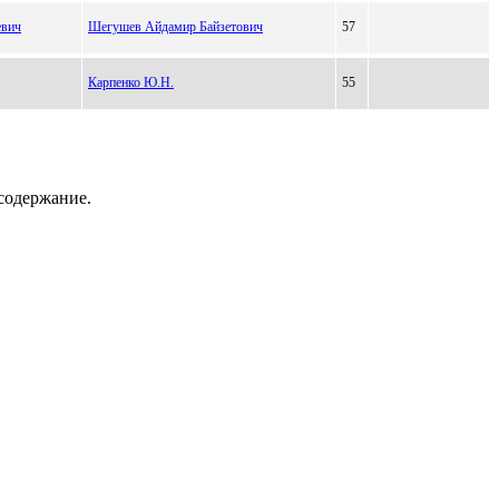
евич
Шегушев Айдамир Байзетович
57
Карпенко Ю.Н.
55
содержание.