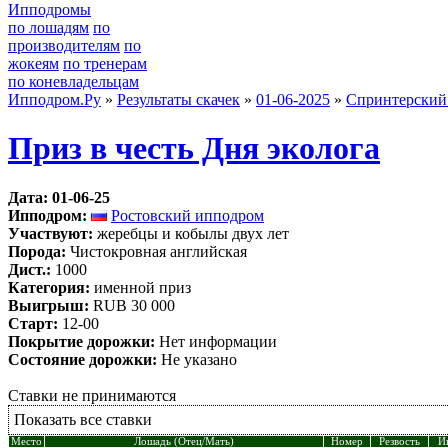
Ипподромы
по лошадям
по
производителям
по
жокеям
по тренерам
по коневладельцам
Ипподром.Ру
»
Результаты скачек
»
01-06-2025
»
Спринтерский 
Приз в честь Дня эколога
Дата: 01-06-25
Ипподром:
Ростовский ипподром
Участвуют:
жеребцы и кобылы двух лет
Порода:
Чистокровная английская
Дист.:
1000
Категория:
именной приз
Выигрыш:
RUB 30 000
Старт:
12-00
Покрытие дорожки:
Нет информации
Состояние дорожки:
Не указано
Ставки не принимаются
Показать все ставки
Место
Лошадь (Отец/Мать)
Номер
Резвость
И