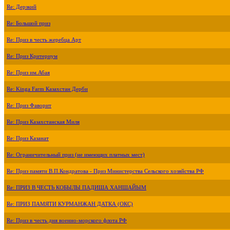
Re: Дерзкий
Re: Большой приз
Re: Приз в честь жеребца Арт
Re: Приз Критериум
Re: Приз им.Абая
Re: Kinga Farm Казахстан Дерби
Re: Приз Фаворит
Re: Приз Казахстанская Миля
Re: Приз Казанат
Re: Ограничительный приз (не имеющих платных мест)
Re: Приз памяти В.П.Кондратова - Приз Министерства Сельского хозяйства РФ
Re: ПРИЗ В ЧЕСТЬ КОБЫЛЫ ПАДИША ХАНШАЙЫМ
Re: ПРИЗ ПАМЯТИ КУРМАНЖАН ДАТКА (ОКС)
Re: Приз в честь дня военно-морского флота РФ