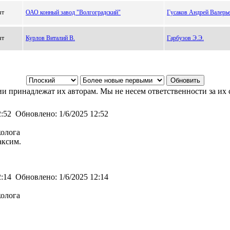
ят
ОАО конный завод "Волгоградский"
Гусаков Андрей Валерь
ят
Курлов Виталий В.
Гарбузов Э.Э.
и принадлежат их авторам. Мы не несем ответственности за их 
2:52
Обновлено:
1/6/2025 12:52
колога
аксим.
2:14
Обновлено:
1/6/2025 12:14
колога