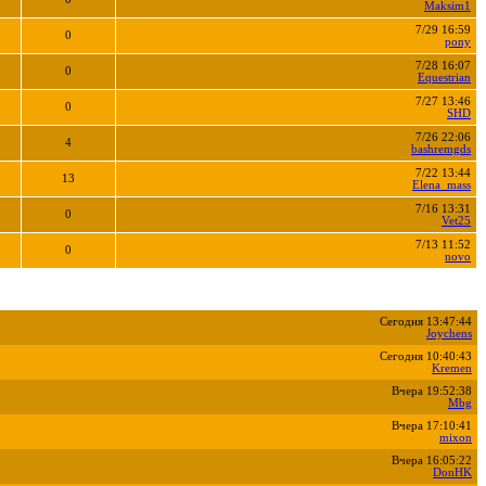
Maksim1
7/29 16:59
0
pony
7/28 16:07
0
Equestrian
7/27 13:46
0
SHD
7/26 22:06
4
bashremgds
7/22 13:44
13
Elena_mass
7/16 13:31
0
Vet25
7/13 11:52
0
novo
Сегодня 13:47:44
Joychens
Сегодня 10:40:43
Kremen
Вчера 19:52:38
Mbg
Вчера 17:10:41
mixon
Вчера 16:05:22
DonHK