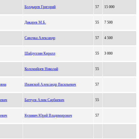
Болдырев Григорий
57
15 000
Дикарев М.Б.
55
7 500
Савочка Александр
57
4 500
Шайдуллин Кирилл
55
3 000
Коломийцев Николай
55
овна
Иванской Александр Васильевич
57
евич
Баттуев Алим Сарбиевич
55
евич
Кулинич Юрий Владимирович
57