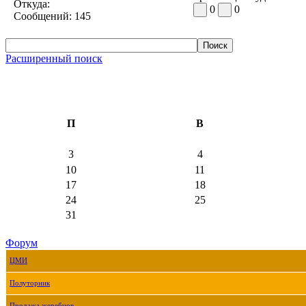
Откуда:
0
0
Сообщений:
145
Расширенный поиск
П
В
3
4
10
11
17
18
24
25
31
Форум
ЦМИ
Полуторник
Продажа жеребцов.