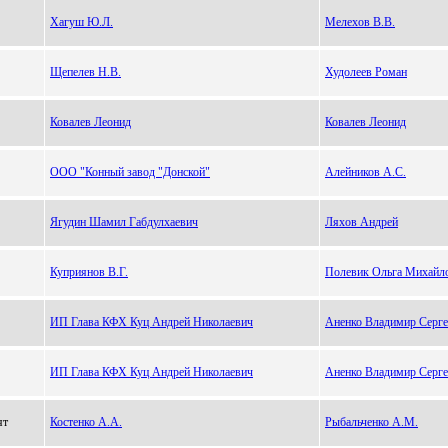
Хагуш Ю.Л.
Мелехов В.В.
Щепелев Н.В.
Худолеев Роман
Ковалев Леонид
Ковалев Леонид
ООО "Конный завод "Донской"
Алейников А.С.
Ягудин Шамил Габдулхаевич
Ляхов Андрей
Куприянов В.Г.
Полевик Ольга Михайл
ИП Глава КФХ Куц Андрей Николаевич
Аненко Владимир Серге
ИП Глава КФХ Куц Андрей Николаевич
Аненко Владимир Серге
ят
Костенко А.А.
Рыбальченко А.М.