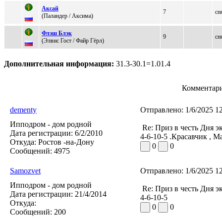
Аксай
7
сн
(Паландeр / Аксимa)
Флэш Блэк
9
сн
(Элвис Гост / Файp Гёpл)
Дополнительная информация:
31.3-30.1=1.01.4
Комментари
dementy
Отправлено:
1/6/2025 1
Ипподром - дом родной
Re: Приз в честь Дня э
Дата регистрации:
6/2/2010
4-6-10-5 .Красавчик , М
Откуда:
Ростов -на-Дону
0
0
Сообщений:
4975
Samozvet
Отправлено:
1/6/2025 1
Ипподром - дом родной
Re: Приз в честь Дня э
Дата регистрации:
21/4/2014
4-6-10-5
Откуда:
0
0
Сообщений:
200