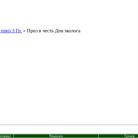
приз 3 Гр.
» Приз в честь Дня эколога
нтервал
Владелец
Тренер