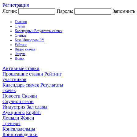
Регистрация
Логин:
Пароль:
Запомнить
Главная
Статьи
Календарь и Результаты скачек
Ставки
База Ипподром.РУ
Рейтинг
Видео скачек
Форум
Поиск
Активные ставки
Прошедшие ставки
Рейтинг
участников
Календарь скачек
Результаты
скачек
Новости
Скачки
Случной сезон
Индустрия
Зал славы
Аукционы
English
Лошади
Жокеи
Тренеры
Коневладельцы
Коннозаводчики