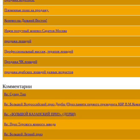
Племенные пони на продажу.
Коневоз на Дальний Восток!
Ищем попутный коневоз Саратов-Москва
продажа лошадей
Профессиональный массаж, терапия лошадей
Продажа ЧК лошадей
продажа арабских лошадей разных возрастов
Комментарии
Re: Супер Тип
Re: Большой Всероссийский приз Дерби (Приз памяти первого президента КБР В.М.Коко
Re: «БОЛЬШОЙ КАЗАНСКИЙ ПРИЗ» (ДЕРБИ)
Re: Приз Терского конного завода
Re: Большой Летний приз