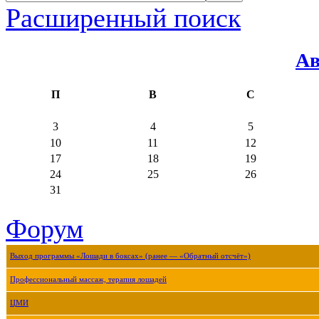
Расширенный поиск
Ав
П
В
С
3
4
5
10
11
12
17
18
19
24
25
26
31
Форум
Выход программы «Лошади в боксах» (ранее — «Обратный отсчёт»)
Профессиональный массаж, терапия лошадей
ЦМИ