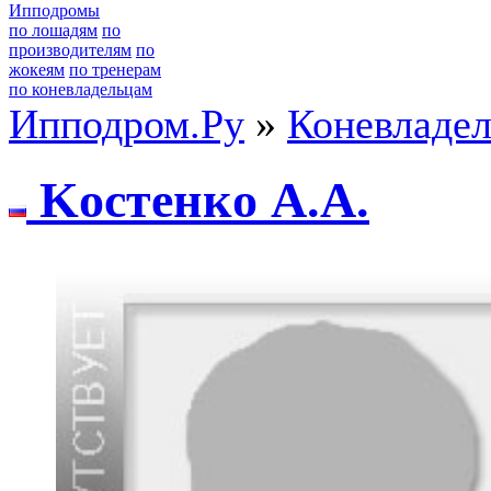
Ипподромы
по лошадям
по
производителям
по
жокеям
по тренерам
по коневладельцам
Ипподром.Ру
»
Коневладе
Kocтeнкo А.А.