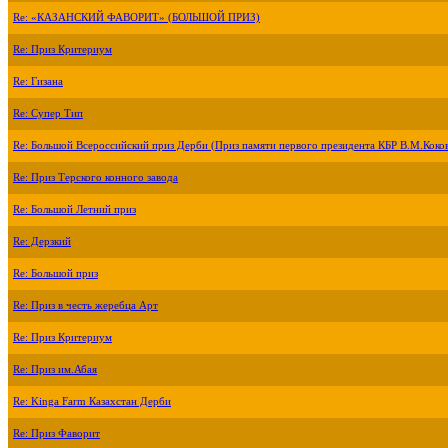
Re: «КАЗАНСКИЙ ФАВОРИТ» (БОЛЬШОЙ ПРИЗ)
Re: Приз Критериум
Re: Гизана
Re: Супер Тип
Re: Большой Всероссийский приз Дерби (Приз памяти первого президента КБР В.М.Коко
Re: Приз Терского конного завода
Re: Большой Летний приз
Re: Дерзкий
Re: Большой приз
Re: Приз в честь жеребца Арт
Re: Приз Критериум
Re: Приз им.Абая
Re: Kinga Farm Казахстан Дерби
Re: Приз Фаворит