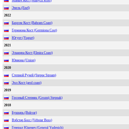
Маныч Кост (Manych Kost)
Энель (Enel)
2022
Бахрэм Кост (Bahram Coast)
Гермиона Кост (Germiona Cost)
Югурт (Yugurt)
2021
Эльмира Кост (Elmira Coast)
Юниона (Union)
2020
Степной Ручей (Steppe Stream)
Эол Кост (aeol coast)
2019
Грозный Степняк (Groznij Stepnak)
2018
Букварь (Bukvar)
Вэбстар Босс (Vebstar Boss)
Генерал Юденич (General Yudenich)