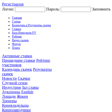
Регистрация
Логин:
Пароль:
Запомнить
Главная
Статьи
Календарь и Результаты скачек
Ставки
База Ипподром.РУ
Рейтинг
Видео скачек
Форум
Поиск
Активные ставки
Прошедшие ставки
Рейтинг
участников
Календарь скачек
Результаты
скачек
Новости
Скачки
Случной сезон
Индустрия
Зал славы
Аукционы
English
Лошади
Жокеи
Тренеры
Коневладельцы
Коннозаводчики