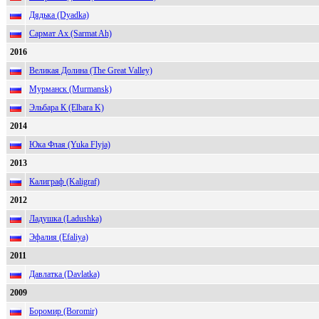
Дядька (Dyadka)
Сармат Ах (Sarmat Ah)
2016
Великая Долина (The Great Valley)
Мурманск (Murmansk)
Эльбара К (Elbara K)
2014
Юка Флая (Yuka Flyja)
2013
Калиграф (Kaligraf)
2012
Ладушка (Ladushka)
Эфалия (Efaliya)
2011
Давлатка (Davlatka)
2009
Боромир (Boromir)