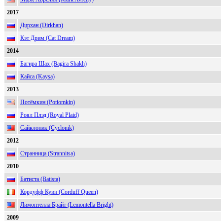
2017
Дирхан (Dirkhan)
Кэт Дрим (Cat Dream)
2014
Багира Шах (Bagira Shakh)
Кайса (Kaysa)
2013
Потёмкин (Potiomkin)
Роял Плэд (Royal Plaid)
Сайклоник (Cyclonik)
2012
Странница (Strannitsa)
2010
Батиста (Batista)
Кордуфф Куин (Corduff Queen)
Лимонтелла Брайт (Lemontella Bright)
2009