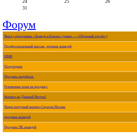
24
25
26
31
Форум
Выход программы «Лошади в боксах» (ранее — «Обратный отсчёт»)
Профессиональный массаж, терапия лошадей
ЦМИ
Полуторник
Продажа жеребцов.
Племенные пони на продажу.
Коневоз на Дальний Восток!
Ищем попутный коневоз Саратов-Москва
продажа лошадей
Продажа ЧК лошадей