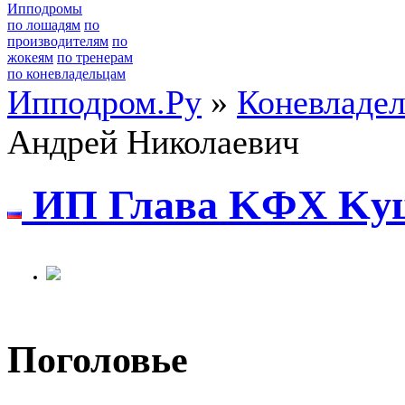
Ипподромы
по лошадям
по
производителям
по
жокеям
по тренерам
по коневладельцам
Ипподром.Ру
»
Коневладе
Андрей Николаевич
ИП Глaвa KФX Kуц
Поголовье