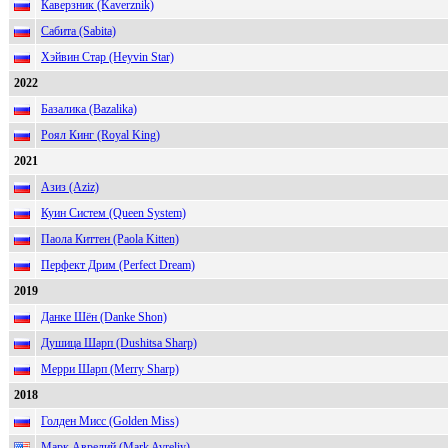
Каверзник (Kaverznik)
Сабита (Sabita)
Хэйвин Стар (Heyvin Star)
2022
Базалика (Bazalika)
Роял Кинг (Royal King)
2021
Азиз (Aziz)
Куин Систем (Queen System)
Паола Киттен (Paola Kitten)
Перфект Дрим (Perfect Dream)
2019
Данке Шён (Danke Shon)
Душица Шарп (Dushitsa Sharp)
Мерри Шарп (Merry Sharp)
2018
Голден Мисс (Golden Miss)
Марк Аврелий (Mark Avreliy)