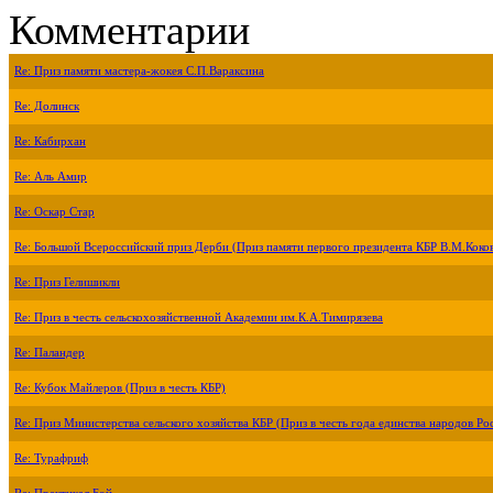
Комментарии
Re: Приз памяти мастера-жокея С.П.Вараксина
Re: Долинск
Re: Кабирхан
Re: Аль Амир
Re: Оскар Стар
Re: Большой Всероссийский приз Дерби (Приз памяти первого президента КБР В.М.Коко
Re: Приз Гелишикли
Re: Приз в честь сельскохозяйственной Академии им.К.А.Тимирязева
Re: Паландер
Re: Кубок Майлеров (Приз в честь КБР)
Re: Приз Министерства сельского хозяйства КБР (Приз в честь года единства народов Ро
Re: Турафриф