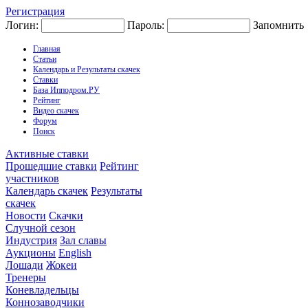
Регистрация
Логин:
Пароль:
Запомнить
Главная
Статьи
Календарь и Результаты скачек
Ставки
База Ипподром.РУ
Рейтинг
Видео скачек
Форум
Поиск
Активные ставки
Прошедшие ставки
Рейтинг
участников
Календарь скачек
Результаты
скачек
Новости
Скачки
Случной сезон
Индустрия
Зал славы
Аукционы
English
Лошади
Жокеи
Тренеры
Коневладельцы
Коннозаводчики