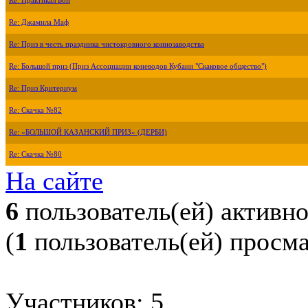
Re: Практикал Бой
Re: Джамила Маф
Re: Приз в честь праздника чистокровного коннозаводства
Re: Большой приз (Приз Ассоциации коневодов Кубани "Скаковое общество")
Re: Приз Критериум
Re: Скачка №82
Re: «БОЛЬШОЙ КАЗАНСКИЙ ПРИЗ» (ДЕРБИ)
Re: Скачка №80
На сайте
6
пользователь(ей) активн
(
1
пользователь(ей) просм
Участников: 5