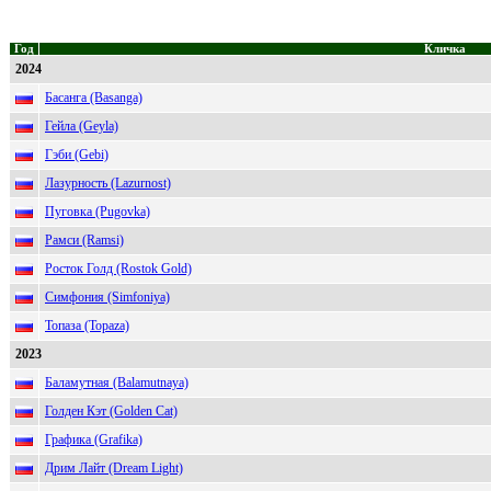
Год
Кличка
2024
Басанга (Basanga)
Гейла (Geyla)
Гэби (Gebi)
Лазурность (Lazurnost)
Пуговка (Pugovka)
Рамси (Ramsi)
Росток Голд (Rostok Gold)
Симфония (Simfoniya)
Топаза (Topaza)
2023
Баламутная (Balamutnaya)
Голден Кэт (Golden Cat)
Графика (Grafika)
Дрим Лайт (Dream Light)