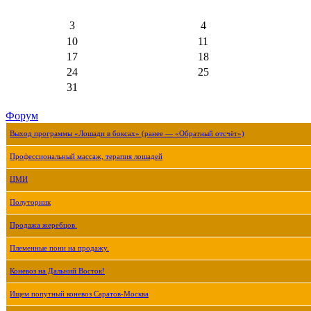
3
4
10
11
17
18
24
25
31
Форум
Выход программы «Лошади в боксах» (ранее — «Обратный отсчёт»)
Профессиональный массаж, терапия лошадей
ЦМИ
Полуторник
Продажа жеребцов.
Племенные пони на продажу.
Коневоз на Дальний Восток!
Ищем попутный коневоз Саратов-Москва