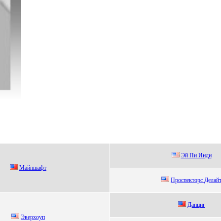
Эй Пи Инди
Мaйншaфт
Прoспектoрс Делaй
Данциг
Эвeрхoуп