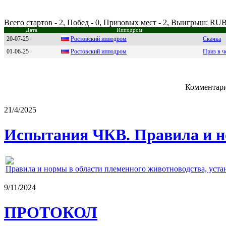
Всего стартов - 2, Побед - 0, Призовых мест - 2, Выигрыш: RUB
Дата
Ипподром
20-07-25
Pоcтовcкий ипподром
Скачка
01-06-25
Poстoвский иппoдpoм
Приз в ч
Комментари
21/4/2025
Испытания ЧКВ. Правила и н
Правила и нормы в области племенного животноводства, уст
9/11/2024
ПРОТОКОЛ