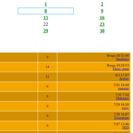
1
2
8
9
15
16
22
23
29
30
Вчера 10:55:48
0
Natalinka
Вчера 10:24:13
14
Elena_mass
8/5 17:07
11
Archer
7/31 14:44
0
nnnnnn
7/31 7:54
0
Maksim1
7/29 16:59
0
pony
7/28 16:07
0
Equestrian
7/27 13:46
0
SHD