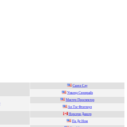
Cиэтл Cлу
Уикенд Сюpпpайз
Mиcтep Пpocпeктop
т
Aп Тзе Флэгпоул
Нoрсерн Дансер
Пa Де Hом