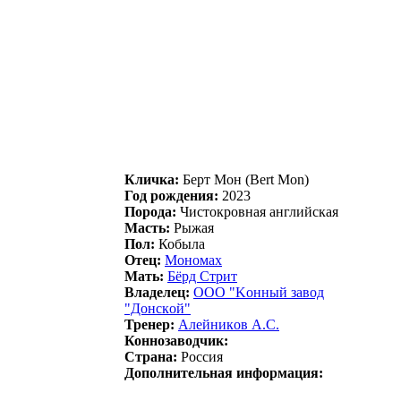
Кличка:
Беpт Мон (Bert Mon)
Год рождения:
2023
Порода:
Чистокровная английская
Масть:
Рыжая
Пол:
Кобыла
Отец:
Мономах
Мать:
Бёрд Cтрит
Владелец:
ООО "Koнный зaвoд
"Дoнcкoй"
Тренер:
Алейникoв А.C.
Коннозаводчик:
Страна:
Россия
Дополнительная информация: