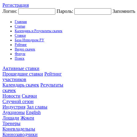
Регистрация
Логин:
Пароль:
Запомнить
Главная
Статьи
Календарь и Результаты скачек
Ставки
База Ипподром.РУ
Рейтинг
Видео скачек
Форум
Поиск
Активные ставки
Прошедшие ставки
Рейтинг
участников
Календарь скачек
Результаты
скачек
Новости
Скачки
Случной сезон
Индустрия
Зал славы
Аукционы
English
Лошади
Жокеи
Тренеры
Коневладельцы
Коннозаводчики