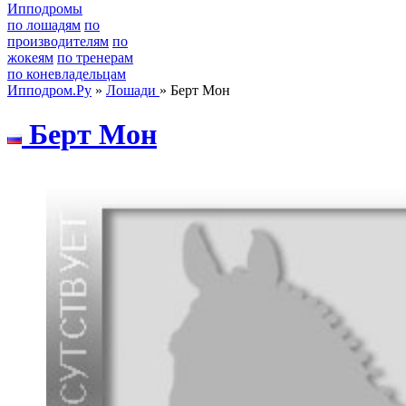
Ипподромы
по лошадям
по
производителям
по
жокеям
по тренерам
по коневладельцам
Ипподром.Ру
»
Лошади
» Берт Мон
Беpт Мон