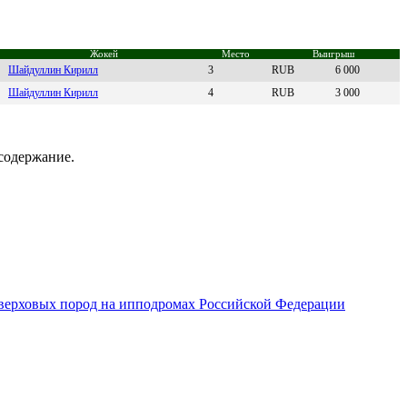
Жокей
Место
Выигрыш
Шайдуллин Киpилл
3
RUB
6 000
Шайдуллин Киpилл
4
RUB
3 000
содержание.
верховых пород на ипподромах Российской Федерации