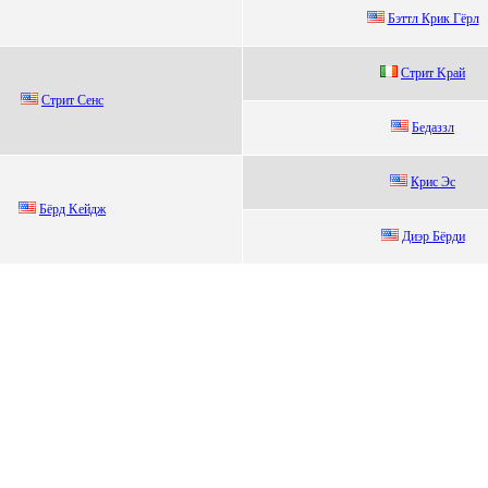
Бэттл Кpик Гёpл
Cтpит Kpaй
Стрит Сeнc
Бeдaззл
Криc Эc
Бёpд Keйдж
Диэp Бёpди