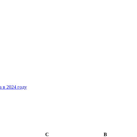
 в 2024 году
С
В