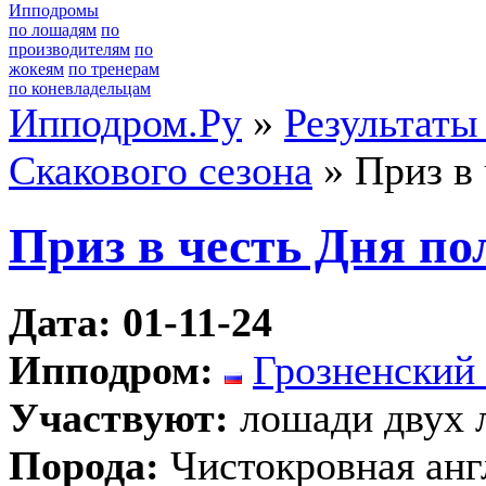
Ипподромы
по лошадям
по
производителям
по
жокеям
по тренерам
по коневладельцам
Ипподром.Ру
»
Результаты
Скакового сезона
» Приз в
Приз в честь Дня п
Дата: 01-11-24
Ипподром:
Грозненский 
Участвуют:
лошади двух 
Порода:
Чистокровная анг