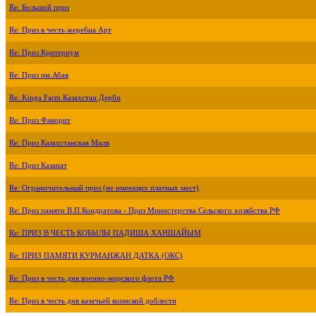
Re: Большой приз
Re: Приз в честь жеребца Арт
Re: Приз Критериум
Re: Приз им.Абая
Re: Kinga Farm Казахстан Дерби
Re: Приз Фаворит
Re: Приз Казахстанская Миля
Re: Приз Казанат
Re: Ограничительный приз (не имеющих платных мест)
Re: Приз памяти В.П.Кондратова - Приз Министерства Сельского хозяйства РФ
Re: ПРИЗ В ЧЕСТЬ КОБЫЛЫ ПАДИША ХАНШАЙЫМ
Re: ПРИЗ ПАМЯТИ КУРМАНЖАН ДАТКА (ОКС)
Re: Приз в честь дня военно-морского флота РФ
Re: Приз в честь дня казачьей воинской доблести