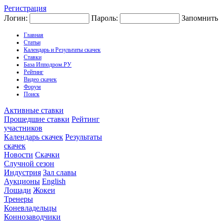
Регистрация
Логин:
Пароль:
Запомнить
Главная
Статьи
Календарь и Результаты скачек
Ставки
База Ипподром.РУ
Рейтинг
Видео скачек
Форум
Поиск
Активные ставки
Прошедшие ставки
Рейтинг
участников
Календарь скачек
Результаты
скачек
Новости
Скачки
Случной сезон
Индустрия
Зал славы
Аукционы
English
Лошади
Жокеи
Тренеры
Коневладельцы
Коннозаводчики