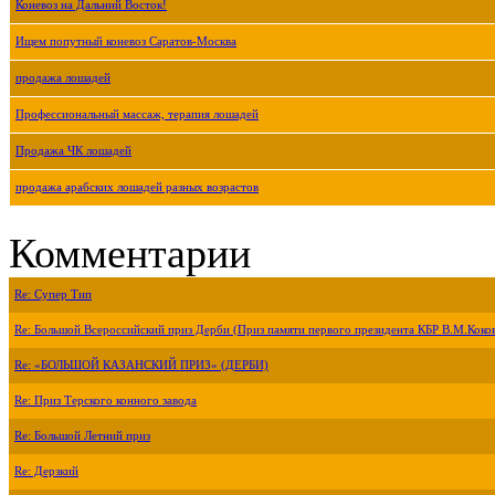
Коневоз на Дальний Восток!
Ищем попутный коневоз Саратов-Москва
продажа лошадей
Профессиональный массаж, терапия лошадей
Продажа ЧК лошадей
продажа арабских лошадей разных возрастов
Комментарии
Re: Супер Тип
Re: Большой Всероссийский приз Дерби (Приз памяти первого президента КБР В.М.Коко
Re: «БОЛЬШОЙ КАЗАНСКИЙ ПРИЗ» (ДЕРБИ)
Re: Приз Терского конного завода
Re: Большой Летний приз
Re: Дерзкий