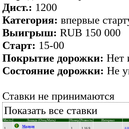
Дист.:
1200
Категория:
впервые стар
Выигрыш:
RUB 150 000
Старт:
15-00
Покрытие дорожки:
Нет 
Состояние дорожки:
Не у
Ставки не принимаются
Показать все ставки
Место
Лошадь (Отец/Мать)
Номер
Резвость
Интервал
Mадиди
1
1
1.16,9
АН