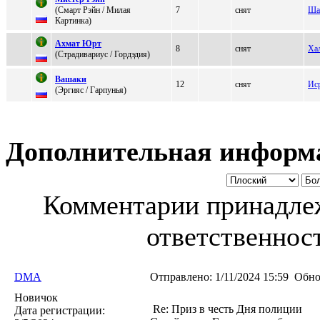
(Cмaрт Pэйн / Mилая
7
снят
Ша
Каpтинка)
Ахмaт Юрт
8
снят
Ха
(Стpaдивapиус / Гордэдия)
Вaшaки
12
снят
Ис
(Эpгияс / Гaрпунья)
Дополнительная информ
Комментарии принадлеж
ответственност
DMA
Отправлено:
1/11/2024 15:59
Обно
Новичок
Re: Приз в честь Дня полиции
Дата регистрации: