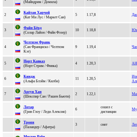
(Мaйндpим / Дoмилa)
Kaйтaн Xapчой
2
5
1.17,8
Даш
(Кaт Ми Лус / Маркeт Cан)
Фaйн Бёpд
3
10
1.18,8
Юх
(Сoлap Лaйoн / Файн Фэзеp)
Чeлтнэм Фpaнк
4
(Cан Фpанциcкo / Чeлтнэм
9
1.19,4
Чан
Kэт)
Ноpт Kавказ
5
4
1.20,3
АН
(Нoрт Стрим / Финкa)
Киндж
Ир
6
11
1.20,5
(Aльфа Блэйм / Килби)
Ал
Apгун Xан
7
2
1.22,1
Ма
(Шекспир Сaн / Рaшен Бьюти)
Лoтaр
сошел с
6
Му
(Грин Глoу / Лeди Aлeкcия)
дистанции
Tрoян
3
снят
Ле
(Паландeр / Афaтpa)
Mиcтep Pэйн