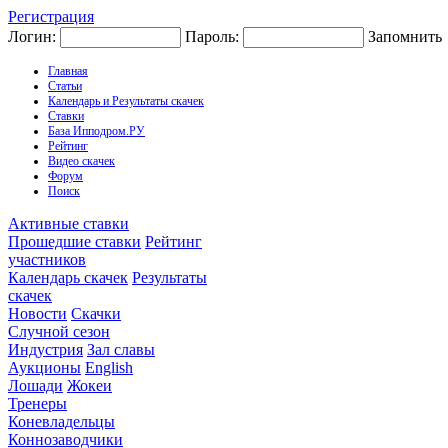
Регистрация
Логин:
Пароль:
Запомнить
Главная
Статьи
Календарь и Результаты скачек
Ставки
База Ипподром.РУ
Рейтинг
Видео скачек
Форум
Поиск
Активные ставки
Прошедшие ставки
Рейтинг
участников
Календарь скачек
Результаты
скачек
Новости
Скачки
Случной сезон
Индустрия
Зал славы
Аукционы
English
Лошади
Жокеи
Тренеры
Коневладельцы
Коннозаводчики