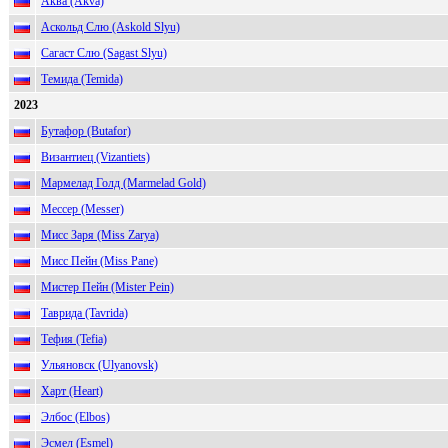
Аква (Akva)
Аскольд Слю (Askold Slyu)
Сагаст Слю (Sagast Slyu)
Темида (Temida)
2023
Бутафор (Butafor)
Византиец (Vizantiets)
Мармелад Голд (Marmelad Gold)
Мессер (Messer)
Мисс Заря (Miss Zarya)
Мисс Пейн (Miss Pane)
Мистер Пейн (Mister Pein)
Таврида (Tavrida)
Тефия (Tefia)
Ульяновск (Ulyanovsk)
Харт (Heart)
Элбос (Elbos)
Эсмел (Esmel)