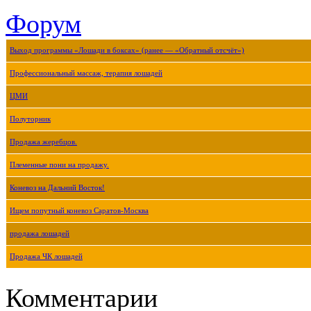
Форум
Выход программы «Лошади в боксах» (ранее — «Обратный отсчёт»)
Профессиональный массаж, терапия лошадей
ЦМИ
Полуторник
Продажа жеребцов.
Племенные пони на продажу.
Коневоз на Дальний Восток!
Ищем попутный коневоз Саратов-Москва
продажа лошадей
Продажа ЧК лошадей
Комментарии