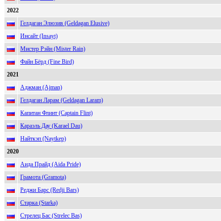
2022
Гелдаган Элюзив (Geldagan Elusive)
Инсайт (Insayt)
Мистер Рэйн (Mister Rain)
Файн Бёрд (Fine Bird)
2021
Аджман (Ajman)
Гелдаган Ларам (Geldagan Laram)
Капитан Флинт (Captain Flint)
Караэль Дау (Karael Dau)
Найткэп (Naytkep)
2020
Аида Прайд (Aida Pride)
Грамота (Gramota)
Реджи Барс (Redji Bars)
Старка (Starka)
Стрелец Бас (Strelec Bas)