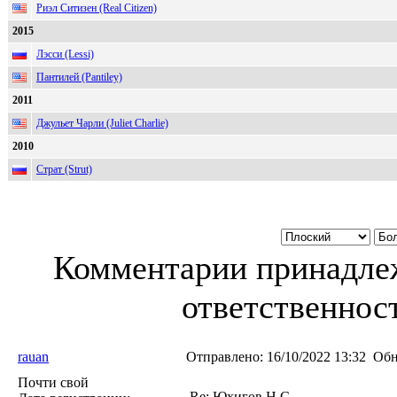
Риэл Ситизен (Real Citizen)
2015
Лэсси (Lessi)
Пантилей (Pantiley)
2011
Джульет Чарли (Juliet Charlie)
2010
Страт (Strut)
Комментарии принадлеж
ответственност
rauan
Отправлено:
16/10/2022 13:32
Обн
Почти свой
Re: Юхигов Н.С.