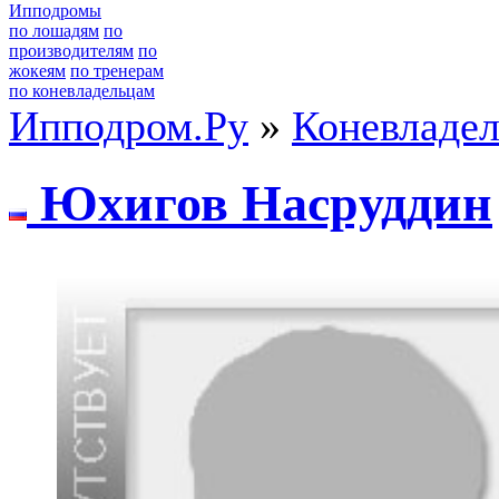
Ипподромы
по лошадям
по
производителям
по
жокеям
по тренерам
по коневладельцам
Ипподром.Ру
»
Коневладе
Юхигов Насpуддин