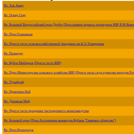
Re: Аль Амир
Re: Оскар Стар
Re: Большой Всероссийский приз Дерби (Приз памяти первого президента КБР В.М.Коко
Re: Приз Гелишикли
Re: Приз в честь сельскохозяйственной Академии им.К.А.Тимирязева
Re: Паландер
Re: Кубок Майлеров (Приз в честь КБР)
Re: Приз Министерства сельского хозяйства КБР (Приз в честь года единства народов Ро
Re: Турафриф
Re: Практикал Бой
Re: Джамила Маф
Re: Приз в честь праздника чистокровного коннозаводства
Re: Большой приз (Приз Ассоциации коневодов Кубани "Скаковое общество")
Re: Приз Критериум