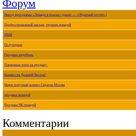
Форум
Выход программы «Лошади в боксах» (ранее — «Обратный отсчёт»)
Профессиональный массаж, терапия лошадей
ЦМИ
Полуторник
Продажа жеребцов.
Племенные пони на продажу.
Коневоз на Дальний Восток!
Ищем попутный коневоз Саратов-Москва
продажа лошадей
Продажа ЧК лошадей
Комментарии