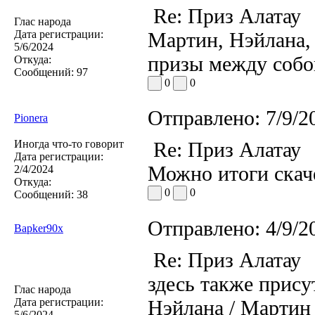
Re: Приз Алатау
Глас народа
Дата регистрации:
Мартин, Нэйлана, 
5/6/2024
призы между собо
Откуда:
Сообщений:
97
0
0
Отправлено:
7/9/2
Pionera
Иногда что-то говорит
Re: Приз Алатау
Дата регистрации:
Можно итоги скач
2/4/2024
Откуда:
0
0
Сообщений:
38
Отправлено:
4/9/2
Bapker90x
Re: Приз Алатау
здесь также прису
Глас народа
Дата регистрации:
Нэйлана / Мартин
5/6/2024