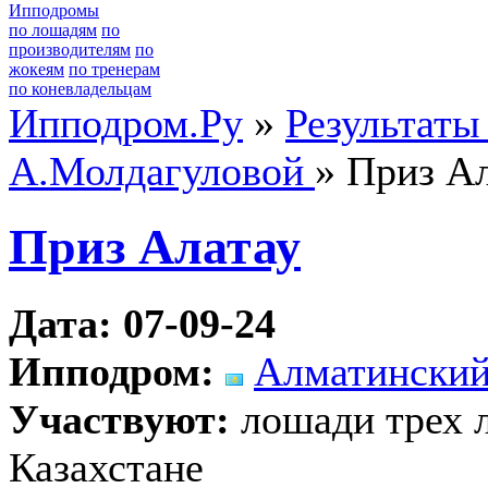
Ипподромы
по лошадям
по
производителям
по
жокеям
по тренерам
по коневладельцам
Ипподром.Ру
»
Результаты
А.Молдагуловой
» Приз А
Приз Алатау
Дата: 07-09-24
Ипподром:
Алматинский
Участвуют:
лошади трех л
Казахстане