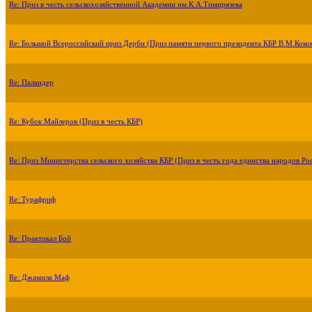
Re: Приз в честь сельскохозяйственной Академии им.К.А.Тимирязева
Re: Большой Всероссийский приз Дерби (Приз памяти первого президента КБР В.М.Коко
Re: Паландер
Re: Кубок Майлеров (Приз в честь КБР)
Re: Приз Министерства сельского хозяйства КБР (Приз в честь года единства народов Ро
Re: Турафриф
Re: Практикал Бой
Re: Джамила Маф