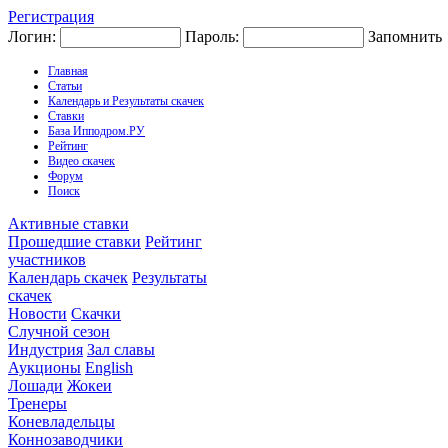
Регистрация
Логин:
Пароль:
Запомнить
Главная
Статьи
Календарь и Результаты скачек
Ставки
База Ипподром.РУ
Рейтинг
Видео скачек
Форум
Поиск
Активные ставки
Прошедшие ставки
Рейтинг
участников
Календарь скачек
Результаты
скачек
Новости
Скачки
Случной сезон
Индустрия
Зал славы
Аукционы
English
Лошади
Жокеи
Тренеры
Коневладельцы
Коннозаводчики