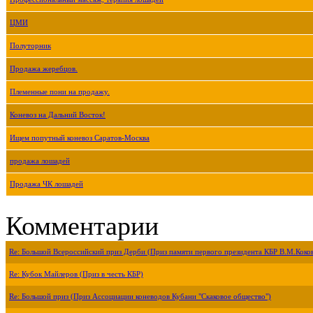
ЦМИ
Полуторник
Продажа жеребцов.
Племенные пони на продажу.
Коневоз на Дальний Восток!
Ищем попутный коневоз Саратов-Москва
продажа лошадей
Продажа ЧК лошадей
Комментарии
Re: Большой Всероссийский приз Дерби (Приз памяти первого президента КБР В.М.Коко
Re: Кубок Майлеров (Приз в честь КБР)
Re: Большой приз (Приз Ассоциации коневодов Кубани "Скаковое общество")