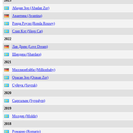
2023
Абадан Зор (Abadan Zor)
Авантина (Avantina)
Ронда Роузи (Ronda Rousey)
Слип Кэт (Sleep Cat)
2022
Лав Дрим (Love Dream)
Шардара (Shardara)
2021
Миллионбэйби (Millionbaby)
Орасан Зор (Orasan Zor)
Суйрук (Suyruk)
2020
Сыргалым (Syrgalym)
2019
Молдир (Moldir)
2018
Ромарио (Romario)