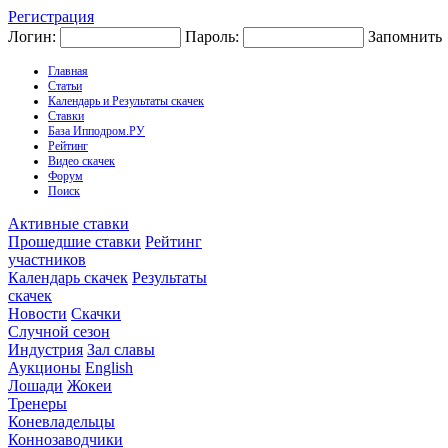
Регистрация
Логин:
Пароль:
Запомнить
Главная
Статьи
Календарь и Результаты скачек
Ставки
База Ипподром.РУ
Рейтинг
Видео скачек
Форум
Поиск
Активные ставки
Прошедшие ставки
Рейтинг
участников
Календарь скачек
Результаты
скачек
Новости
Скачки
Случной сезон
Индустрия
Зал славы
Аукционы
English
Лошади
Жокеи
Тренеры
Коневладельцы
Коннозаводчики