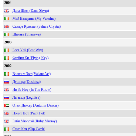
2004
Дана Шим (Dana Shym)
Май Валерина (My Valerina)
Сахара Кристал (Sahara Crystal)
Шанава (Shanawa)
2003
Бест Уэй (Best Way)
Флайин Ки (Flying Key)
2002
Вэлиэнт Экт (Valiant Act)
Душица (Dushitsa)
Ин Зе Ноу (In The Know)
Легница (Legnitsa)
Отам Дансер (Autumn Dancer)
Пэйнт Пот (Paint Pot)
Раби Мюррэй (Ruby Murray)
Слип Кэч (Slip Catch)