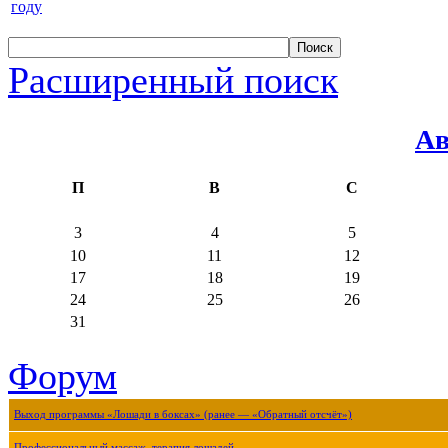
году
Расширенный поиск
Ав
П
В
С
3
4
5
10
11
12
17
18
19
24
25
26
31
Форум
Выход программы «Лошади в боксах» (ранее — «Обратный отсчёт»)
Профессиональный массаж, терапия лошадей