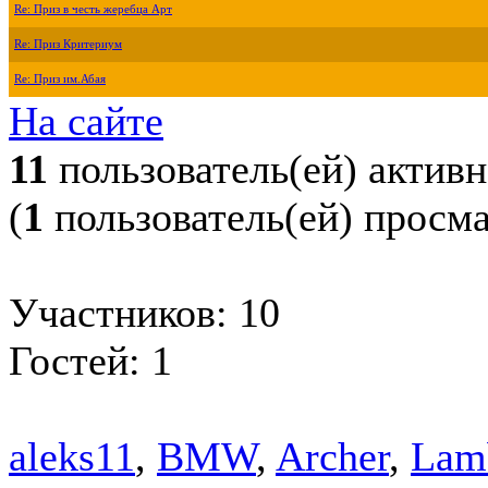
Re: Приз в честь жеребца Арт
Re: Приз Критериум
Re: Приз им.Абая
На сайте
11
пользователь(ей) актив
(
1
пользователь(ей) просм
Участников: 10
Гостей: 1
aleks11
,
BMW
,
Archer
,
Lam