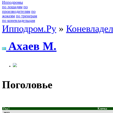
Ипподромы
по лошадям
по
производителям
по
жокеям
по тренерам
по коневладельцам
Ипподром.Ру
»
Коневладе
Axаeв M.
Поголовье
Год
Кличка