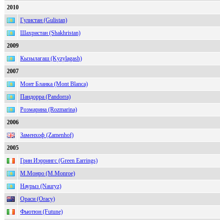
2010
Гулистан (Gulistan)
Шахристан (Shakhristan)
2009
Кызылагаш (Kyzylagash)
2007
Монт Бланка (Mont Blanca)
Пандорра (Pandorra)
Розмарина (Rozmarina)
2006
Заменхоф (Zamenhof)
2005
Грин Иэррингс (Green Earrings)
М.Монро (M.Monroe)
Наурыз (Nauryz)
Ораси (Oracy)
Фьютюн (Futune)