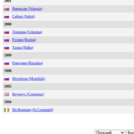
2001
Виноксия (Winoxia)
Сабрит (Sabrit)
2000
Лекарана (Lekarana)
Розина (Rozina)
Халка (Halka)
1999
Ринодина (Rinodina)
1998
Мотоблок (Motoblok)
1995
Коуртеус (Courteous)
1994
Ин Комманд (In Command)