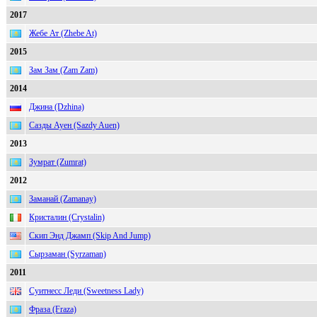
2017
Жебе Ат (Zhebe At)
2015
Зам Зам (Zam Zam)
2014
Джина (Dzhina)
Сазды Ауен (Sazdy Auen)
2013
Зумрат (Zumrat)
2012
Заманай (Zamanay)
Кристалин (Crystalin)
Скип Энд Джамп (Skip And Jump)
Сырзаман (Syrzaman)
2011
Суитнесс Леди (Sweetness Lady)
Фраза (Fraza)