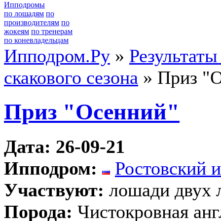
Ипподромы
по лошадям
по
производителям
по
жокеям
по тренерам
по коневладельцам
Ипподром.Ру
»
Результаты
скакового сезона
» Приз "
Приз "Осенний"
Дата: 26-09-21
Ипподром:
Ростовский 
Участвуют:
лошади двух 
Порода:
Чистокровная анг