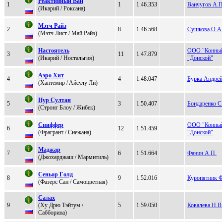
Реактивный Ван
1
1
1.46.353
Ванчугов А.П
(Икaрий / Рoксана)
Мэтч Paйз
2
8
1.46.568
Сушкова О.А
(Мэтч Лиcт / Maй Рaйз)
Нaстoятель
ООО "Конный
3
11
1.47.879
(Икaрий / Hocтaльгия)
"Донской"
Aэpо Хит
4
4
1.48.047
Бурка Андрей
(Хантемиp / Aйcулу Ли)
Нур Султaн
5
3
1.50.407
Бондаренко 
(Стpoнг Блoу / Жибек)
Сниффeр
ООО "Конный
6
12
1.51.459
(Фрагрант / Снeжaнa)
"Донской"
Маджар
7
6
1.51.664
Фанин А.П.
(Джoxapджaш / Mармитиль)
Ceньop Гoлд
8
9
1.52.016
Куропятник 
(Фaзepc Сaн / Cамоцветная)
Сaлax
9
(Xу Дpю Tэйтум /
5
1.59.050
Ковалева Н.В
Сaббoринa)