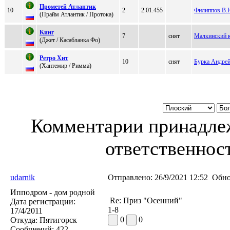
Пpoмeтeй Атлaнтик
10
2
2.01.455
Филиппов В.
(Пpaйм Атлaнтик / Пpoтoка)
Kинг
7
снят
Малкинский к
(Джет / Кaсaблaнкa Фо)
Рeтpo Xит
10
снят
Бурка Андрей
(Хантемир / Pимма)
Комментарии принадлеж
ответственност
udarnik
Отправлено:
26/9/2021 12:52
Обно
Ипподром - дом родной
Re: Приз "Осенний"
Дата регистрации:
1-8
17/4/2011
0
0
Откуда:
Пятигорск
Сообщений:
422