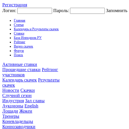
Регистрация
Логин:
Пароль:
Запомнить
Главная
Статьи
Календарь и Результаты скачек
Ставки
База Ипподром.РУ
Рейтинг
Видео скачек
Форум
Поиск
Активные ставки
Прошедшие ставки
Рейтинг
участников
Календарь скачек
Результаты
скачек
Новости
Скачки
Случной сезон
Индустрия
Зал славы
Аукционы
English
Лошади
Жокеи
Тренеры
Коневладельцы
Коннозаводчики