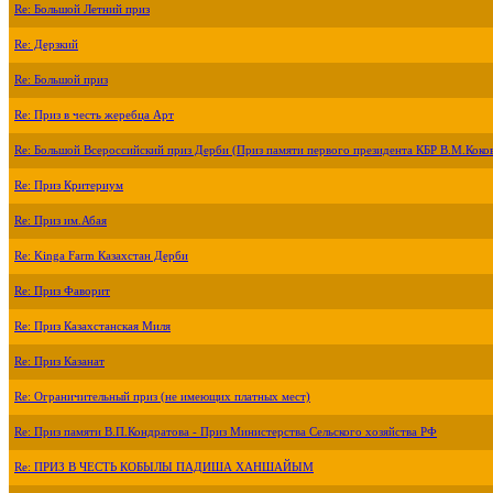
Re: Большой Летний приз
Re: Дерзкий
Re: Большой приз
Re: Приз в честь жеребца Арт
Re: Большой Всероссийский приз Дерби (Приз памяти первого президента КБР В.М.Коко
Re: Приз Критериум
Re: Приз им.Абая
Re: Kinga Farm Казахстан Дерби
Re: Приз Фаворит
Re: Приз Казахстанская Миля
Re: Приз Казанат
Re: Ограничительный приз (не имеющих платных мест)
Re: Приз памяти В.П.Кондратова - Приз Министерства Сельского хозяйства РФ
Re: ПРИЗ В ЧЕСТЬ КОБЫЛЫ ПАДИША ХАНШАЙЫМ