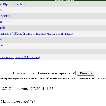
в (Приз в честь КБР)
ум
нтерский
II"
луба
авпачева А.Ж. (не бывшие на платных местах в трад.призах)
а»
ги
Дня конника (памяти О.Т. Кишева)
и принадлежат их авторам. Мы не несем ответственности за их 
11:27
Обновлено:
12/5/2014 11:27
С.
 Малкинского К/З-???