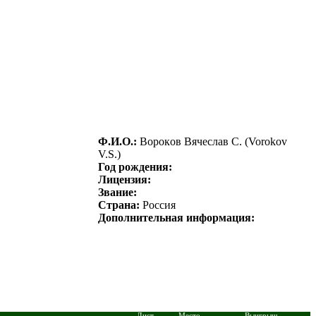
Ф.И.О.:
Bopoкoв Bячecлaв С. (Vorokov
V.S.)
Год рождения:
Лицензия:
Звание:
Страна:
Россия
Дополнительная информация:
Дист.
Место
Выигрыш