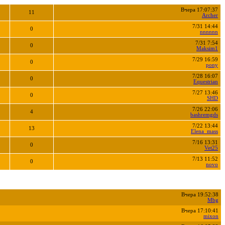
Вчера 17:07:37
11
Archer
7/31 14:44
0
nnnnnn
7/31 7:54
0
Maksim1
7/29 16:59
0
pony
7/28 16:07
0
Equestrian
7/27 13:46
0
SHD
7/26 22:06
4
bashremgds
7/22 13:44
13
Elena_mass
7/16 13:31
0
Vet25
7/13 11:52
0
novo
Вчера 19:52:38
Mbg
Вчера 17:10:41
mixon