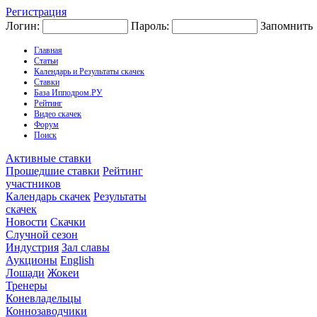
Регистрация
Логин:
Пароль:
Запомнить
Главная
Статьи
Календарь и Результаты скачек
Ставки
База Ипподром.РУ
Рейтинг
Видео скачек
Форум
Поиск
Активные ставки
Прошедшие ставки
Рейтинг
участников
Календарь скачек
Результаты
скачек
Новости
Скачки
Случной сезон
Индустрия
Зал славы
Аукционы
English
Лошади
Жокеи
Тренеры
Коневладельцы
Коннозаводчики