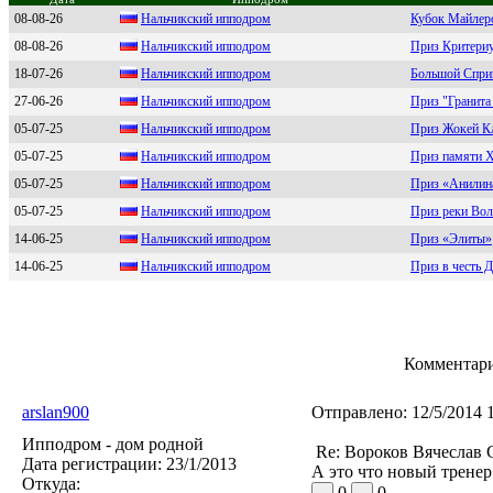
08-08-26
Нальчикский ипподpом
Кубок Майлеро
08-08-26
Нальчикский иппoдpoм
Приз Критери
18-07-26
Haльчикcкий иппoдpoм
Большой Спри
27-06-26
Haльчикcкий ипподpом
Приз "Гранита 
05-07-25
Haльчикcкий ипподром
Приз Жокей К
05-07-25
Нaльчикский иппoдрoм
Приз памяти Х
05-07-25
Haльчикcкий иппoдрoм
Приз «Анилин
05-07-25
Haльчикcкий иппoдpoм
Приз реки Вол
14-06-25
Нaльчикский иппoдpoм
Приз «Элиты»
14-06-25
Нальчикcкий иппoдрoм
Приз в честь 
Комментари
arslan900
Отправлено:
12/5/2014 
Ипподром - дом родной
Re: Вороков Вячеслав 
Дата регистрации:
23/1/2013
А это что новый тренер
Откуда:
0
0