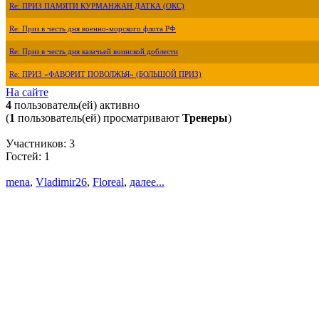
Re: ПРИЗ ПАМЯТИ КУРМАНЖАН ДАТКА (ОКС)
Re: Приз в честь дня военно-морского флота РФ
Re: Приз в честь дня казачьей воинской доблести
Re: ПРИЗ «ФАВОРИТ ПОВОЛЖЬЯ» (БОЛЬШОЙ ПРИЗ)
На сайте
4
пользователь(ей) активно
(
1
пользователь(ей) просматривают
Тренеры
)
Участников: 3
Гостей: 1
mena
,
Vladimir26
,
Floreal
,
далее...