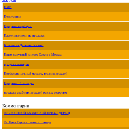
ЦМИ
Полуторник
Продажа жеребцов.
Племенные пони на продажу.
Коневоз на Дальний Восток!
Ищем попутный коневоз Саратов-Москва
продажа лошадей
Профессиональный массаж, терапия лошадей
Продажа ЧК лошадей
продажа арабских лошадей разных возрастов
Комментарии
Re: «БОЛЬШОЙ КАЗАНСКИЙ ПРИЗ» (ДЕРБИ)
Re: Приз Терского конного завода