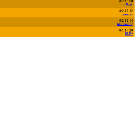
8/2 18:00
OlegF
8/2 17:42
dementy
8/2 11:14
bbairanbeg
8/1 17:20
BMW