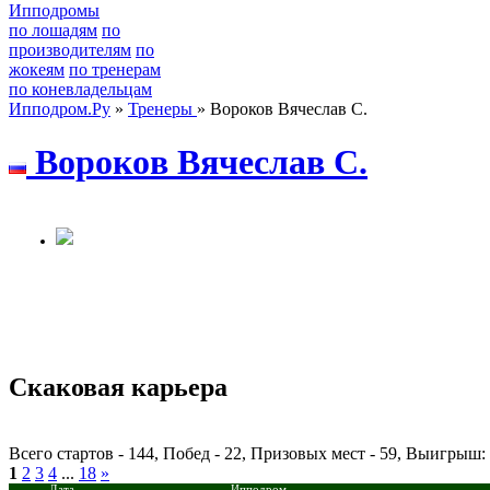
Ипподромы
по лошадям
по
производителям
по
жокеям
по тренерам
по коневладельцам
Ипподром.Ру
»
Тренеры
» Вороков Вячеслав С.
Bopoкoв Bячecлaв С.
Скаковая карьера
Всего стартов - 144, Побед - 22, Призовых мест - 59, Выигрыш
1
2
3
4
...
18
»
Дата
Ипподром