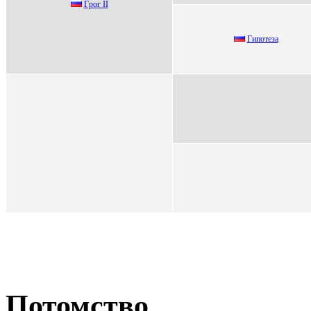
Гpoг II
Гипотеза
Потомство