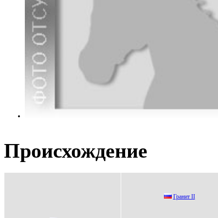
Происхождение
Грaнит II