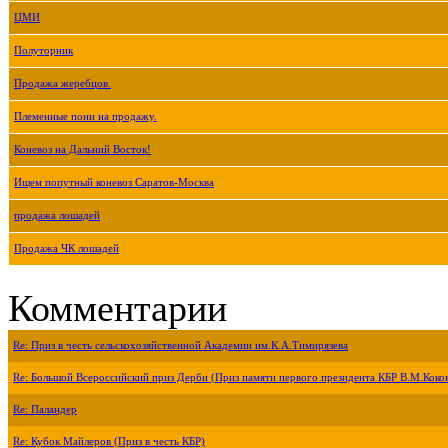
ЦМИ
Полуторник
Продажа жеребцов.
Племенные пони на продажу.
Коневоз на Дальний Восток!
Ищем попутный коневоз Саратов-Москва
продажа лошадей
Продажа ЧК лошадей
Комментарии
Re: Приз в честь сельскохозяйственной Академии им.К.А.Тимирязева
Re: Большой Всероссийский приз Дерби (Приз памяти первого президента КБР В.М.Коко
Re: Паландер
Re: Кубок Майлеров (Приз в честь КБР)