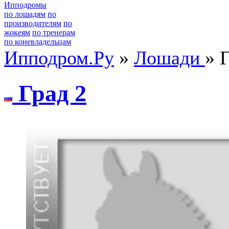
Ипподромы
по лошадям
по
производителям
по
жокеям
по тренерам
по коневладельцам
Ипподром.Ру
»
Лошади
» 
Град 2