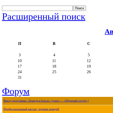
Расширенный поиск
Ав
П
В
С
3
4
5
10
11
12
17
18
19
24
25
26
31
Форум
Выход программы «Лошади в боксах» (ранее — «Обратный отсчёт»)
Профессиональный массаж, терапия лошадей