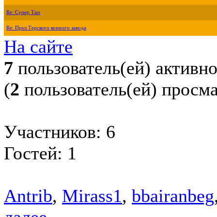
Re: Супер Тип
Re: Приз Терского конного завода
На сайте
7
пользователь(ей) активн
(
2
пользователь(ей) просм
Участников: 6
Гостей: 1
Antrib
,
Mirass1
,
bbairanbeg
далее...