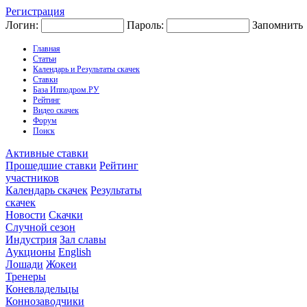
Регистрация
Логин:
Пароль:
Запомнить
Главная
Статьи
Календарь и Результаты скачек
Ставки
База Ипподром.РУ
Рейтинг
Видео скачек
Форум
Поиск
Активные ставки
Прошедшие ставки
Рейтинг
участников
Календарь скачек
Результаты
скачек
Новости
Скачки
Случной сезон
Индустрия
Зал славы
Аукционы
English
Лошади
Жокеи
Тренеры
Коневладельцы
Коннозаводчики