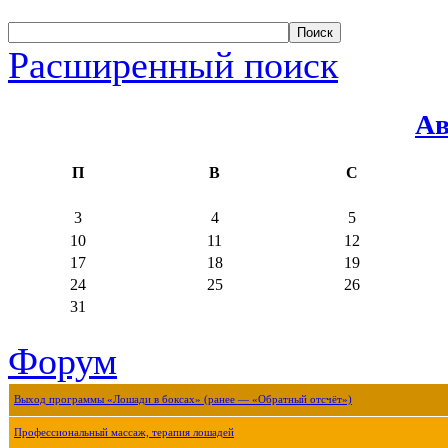
Расширенный поиск
Ав
П
В
С
3
4
5
10
11
12
17
18
19
24
25
26
31
Форум
Выход программы «Лошади в боксах» (ранее — «Обратный отсчёт»)
Профессиональный массаж, терапия лошадей