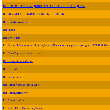
Re: ПРИЗ В ЧЕСТЬ ПРАЗДНИКА АРАБСКОГО КОННОЗАВОДСТВА
Re: «КАЗАНСКИЙ ФАВОРИТ» (БОЛЬШОЙ ПРИЗ)
Re: Приз Критериум
Re: Гизана
Re: Супер Тип
Re: Большой Всероссийский приз Дерби (Приз памяти первого президента КБР В.М.Коко
Re: Приз Терского конного завода
Re: Большой Летний приз
Re: Дерзкий
Re: Большой приз
Re: Приз в честь жеребца Арт
Re: Приз Критериум
Re: Приз им.Абая
Re: Kinga Farm Казахстан Дерби