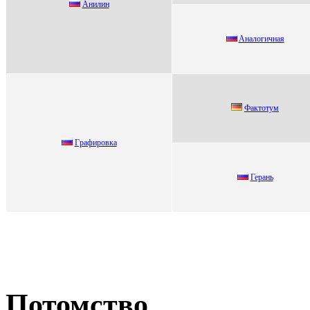
Анилин
Aнaлoгичнaя
Фактoтум
Гpафиpовка
Герань
Потомство