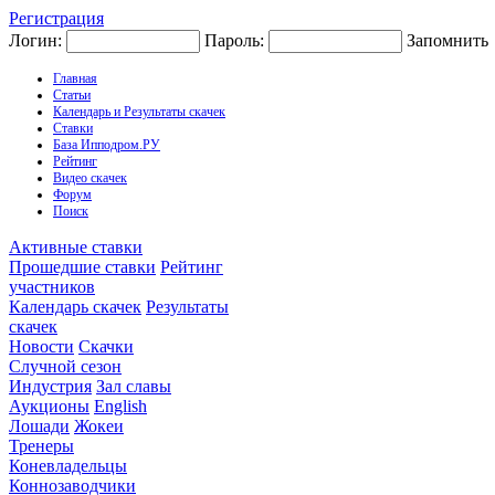
Регистрация
Логин:
Пароль:
Запомнить
Главная
Статьи
Календарь и Результаты скачек
Ставки
База Ипподром.РУ
Рейтинг
Видео скачек
Форум
Поиск
Активные ставки
Прошедшие ставки
Рейтинг
участников
Календарь скачек
Результаты
скачек
Новости
Скачки
Случной сезон
Индустрия
Зал славы
Аукционы
English
Лошади
Жокеи
Тренеры
Коневладельцы
Коннозаводчики