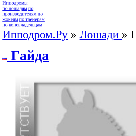
Ипподромы
по лошадям
по
производителям
по
жокеям
по тренерам
по коневладельцам
Ипподром.Ру
»
Лошади
» 
Гaйдa