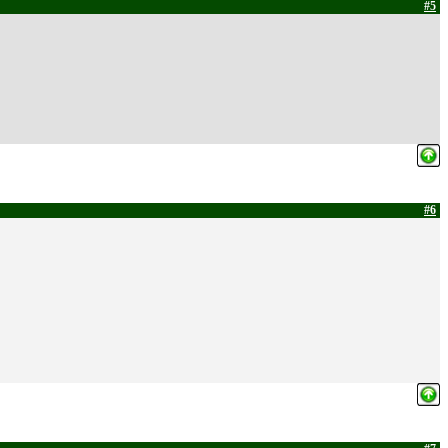
#5
#6