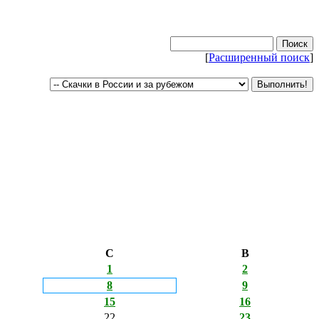
[
Расширенный поиск
]
С
В
1
2
8
9
15
16
22
23