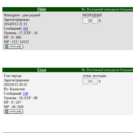
Flight
Re: Ростовский ипподром Отправле
Ипподром - дом родной
МОЛОДЦЫ!
Зарегистрирован:
0
0
2014/9/13 21:13
Сообщений:
341
Уровень : 17; EXP : 24
HP : 0 / 406
MP : 113 / 14122
Ernat
Re: Ростовский ипподром Отправле
Глас народа
супер, молодцы
Зарегистрирован:
0
0
2025/6/15 20:22
Из:
Казахстан
Сообщений:
140
Уровень : 10; EXP : 88
HP : 0 / 247
MP : 46 / 828