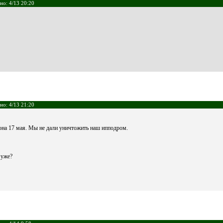
но: 4/13 20:20
но: 4/13 21:20
на 17 мая. Мы не дали уничтожить наш ипподром.
 уже?