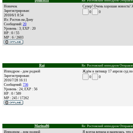
polikoffff
Re: Ростовский ипподром Отправле
Новичок
Супер! Очень хорошая новость! 
Зарегистрирован:
0
0
2010/6/1 8:54
Из:
Ростов-на Дону
Сообщений:
20
Уровень : 3; EXP : 20
HP : 0 / 55
MP : 6 / 2603
Rai
Re: Ростовский ипподром Отправле
Ипподром - дом родной
Ждём в пятницу 17 апреля суд по
Зарегистрирован:
0
0
2016/7/28 16:11
Сообщений:
736
Уровень : 24; EXP : 56
HP : 0 / 589
MP : 245 / 17262
Marina86
Re: Ростовский ипподром Отправле
Ипподром - дом родной
Я всегда верила и надеялась, что