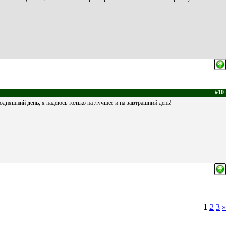
#10
одняшний день, я надеюсь только на лучшее и на завтрашний день!
1
2
3
»