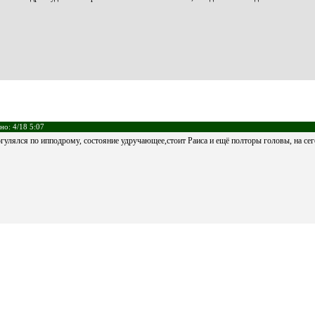
но: 4/18 5:07
гулялся по ипподрому, состояние удручающее,стоит Раиса и ещё полторы головы, на сег