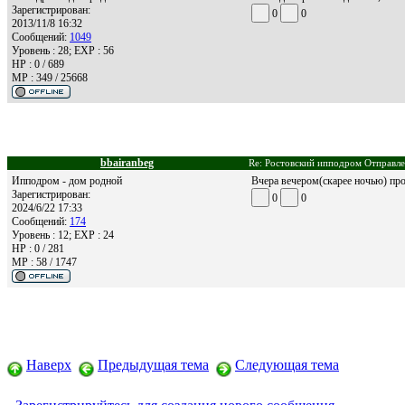
Зарегистрирован:
0
0
2013/11/8 16:32
Сообщений:
1049
Уровень : 28; EXP : 56
HP : 0 / 689
MP : 349 / 25668
bbairanbeg
Re: Ростовский ипподром Отправле
Ипподром - дом родной
Вчера вечером(скарее ночью) про
Зарегистрирован:
0
0
2024/6/22 17:33
Сообщений:
174
Уровень : 12; EXP : 24
HP : 0 / 281
MP : 58 / 1747
Наверх
Предыдущая тема
Следующая тема