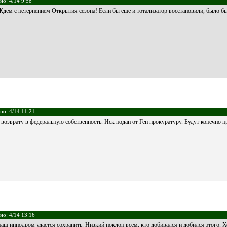
но: 4/14 9:58
Ждем с нетерпением Открытия сезона! Если бы еще и тотализатор восстановили, было б
но: 4/14 11:21
 возврату в федеральную собственность. Иск подан от Ген прокуратуру. Будут конечно п
но: 4/14 13:16
 наш ипподром удастся сохранить. Низкий поклон всем, кто добивался и добился этого. Х