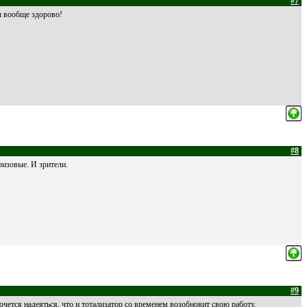
#7
ы вообще здорово!
#8
ризовые. И зрители.
#9
очется надеяться, что и тотализатор со временем возобновит свою работу.