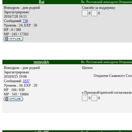
Rai
Re: Ростовский ипподром Отправле
Ипподром - дом родной
Спасибо за поддержку.
Зарегистрирован:
0
0
2016/7/28 16:11
Сообщений:
736
Уровень : 24; EXP : 56
HP : 0 / 589
MP : 245 / 17262
rostovskiy
Re: Ростовский ипподром Отправле
Ипподром - дом родной
Цитата:
Зарегистрирован:
Открытие Скакового Сезо
2018/9/25 19:06
Сообщений:
1637
Уровень : 34; EXP : 20
HP : 166 / 830
а Призовой/зрителей согласовали
MP : 545 / 19084
0
0