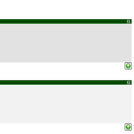
#1
#2