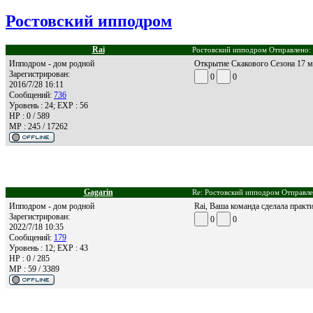
Ростовский ипподром
Rai
Ростовский ипподром Отправлено: 
Ипподром - дом родной
Открытие Скакового Сезона 17 м
Зарегистрирован:
0
0
2016/7/28 16:11
Сообщений:
736
Уровень : 24; EXP : 56
HP : 0 / 589
MP : 245 / 17262
Gagarin
Re: Ростовский ипподром Отправле
Ипподром - дом родной
Rai, Ваша команда сделала практ
Зарегистрирован:
0
0
2022/7/18 10:35
Сообщений:
179
Уровень : 12; EXP : 43
HP : 0 / 285
MP : 59 / 3389