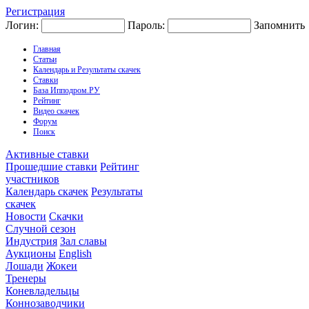
Регистрация
Логин:
Пароль:
Запомнить
Главная
Статьи
Календарь и Результаты скачек
Ставки
База Ипподром.РУ
Рейтинг
Видео скачек
Форум
Поиск
Активные ставки
Прошедшие ставки
Рейтинг
участников
Календарь скачек
Результаты
скачек
Новости
Скачки
Случной сезон
Индустрия
Зал славы
Аукционы
English
Лошади
Жокеи
Тренеры
Коневладельцы
Коннозаводчики