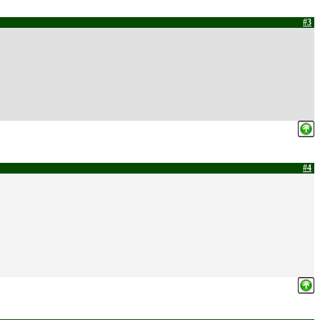
#3
#4