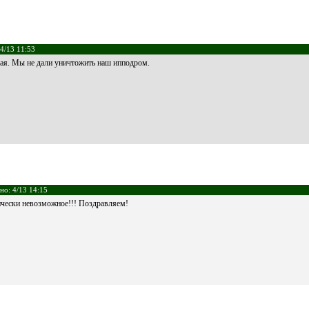
4/13 11:53
ая. Мы не дали уничтожить наш ипподром.
но: 4/13 14:15
ически невозможное!!! Поздравляем!