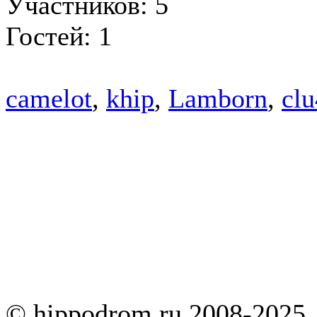
Участников: 5
Гостей: 1
camelot
,
khip
,
Lamborn
,
cl
© hippodrom.ru 2008-2025.