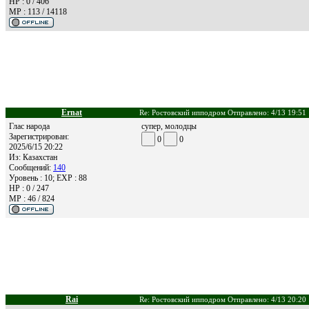
HP : 0 / 406
MP : 113 / 14118
Ernat
Re: Ростовский ипподром Отправлено: 4/13 19:51
Глас народа
супер, молодцы
Зарегистрирован:
0
0
2025/6/15 20:22
Из:
Казахстан
Сообщений:
140
Уровень : 10; EXP : 88
HP : 0 / 247
MP : 46 / 824
Rai
Re: Ростовский ипподром Отправлено: 4/13 20:20