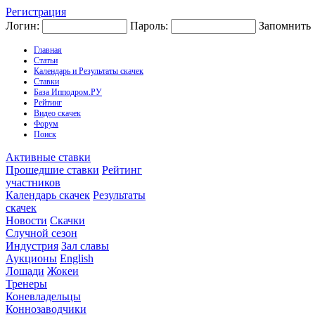
Регистрация
Логин:
Пароль:
Запомнить
Главная
Статьи
Календарь и Результаты скачек
Ставки
База Ипподром.РУ
Рейтинг
Видео скачек
Форум
Поиск
Активные ставки
Прошедшие ставки
Рейтинг
участников
Календарь скачек
Результаты
скачек
Новости
Скачки
Случной сезон
Индустрия
Зал славы
Аукционы
English
Лошади
Жокеи
Тренеры
Коневладельцы
Коннозаводчики