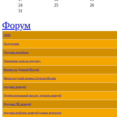
24
25
26
31
Форум
ЦМИ
Полуторник
Продажа жеребцов.
Племенные пони на продажу.
Коневоз на Дальний Восток!
Ищем попутный коневоз Саратов-Москва
продажа лошадей
Профессиональный массаж, терапия лошадей
Продажа ЧК лошадей
продажа арабских лошадей разных возрастов