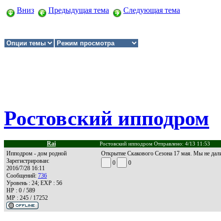
Вниз
Предыдущая тема
Следующая тема
Ростовский ипподром
Rai
Ростовский ипподром Отправлено: 4/13 11:53
Ипподром - дом родной
Открытие Скакового Сезона 17 мая. Мы не дал
Зарегистрирован:
0
0
2016/7/28 16:11
Сообщений:
736
Уровень : 24; EXP : 56
HP : 0 / 589
MP : 245 / 17252