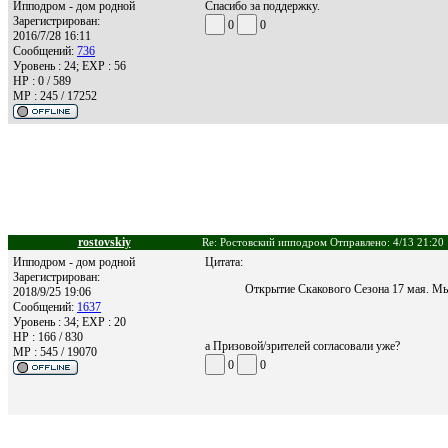
Ипподром - дом родной
Спасибо за поддержку.
Зарегистрирован:
0
0
2016/7/28 16:11
Сообщений:
736
Уровень : 24; EXP : 56
HP : 0 / 589
MP : 245 / 17252
rostovskiy
Re: Ростовский ипподром Отправлено: 4/13 21:20
Ипподром - дом родной
Цитата:
Зарегистрирован:
Открытие Скакового Сезона 17 мая. Мы
2018/9/25 19:06
Сообщений:
1637
Уровень : 34; EXP : 20
HP : 166 / 830
а Призовой/зрителей согласовали уже?
MP : 545 / 19070
0
0