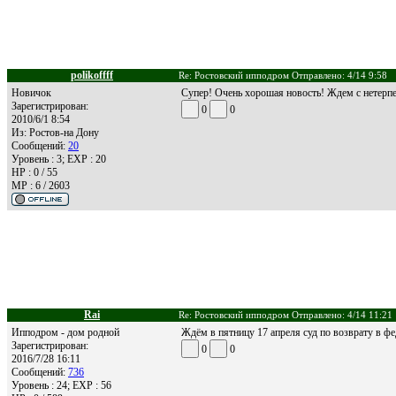
polikoffff
Re: Ростовский ипподром Отправлено: 4/14 9:58
Новичок
Супер! Очень хорошая новость! Ждем с нетерпе
Зарегистрирован:
0
0
2010/6/1 8:54
Из:
Ростов-на Дону
Сообщений:
20
Уровень : 3; EXP : 20
HP : 0 / 55
MP : 6 / 2603
Rai
Re: Ростовский ипподром Отправлено: 4/14 11:21
Ипподром - дом родной
Ждём в пятницу 17 апреля суд по возврату в фе
Зарегистрирован:
0
0
2016/7/28 16:11
Сообщений:
736
Уровень : 24; EXP : 56