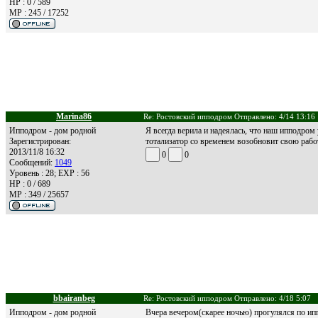
HP : 0 / 589
MP : 245 / 17252
Marina86
Re: Ростовский ипподром Отправлено: 4/14 13:16
Ипподром - дом родной
Я всегда верила и надеялась, что наш ипподром 
Зарегистрирован:
тотализатор со временем возобновит свою рабо
2013/11/8 16:32
0
0
Сообщений:
1049
Уровень : 28; EXP : 56
HP : 0 / 689
MP : 349 / 25657
bbairanbeg
Re: Ростовский ипподром Отправлено: 4/18 5:07
Ипподром - дом родной
Вчера вечером(скарее ночью) прогулялся по ип