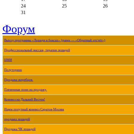
24
25
26
31
Форум
Выход программы «Лошади в боксах» (ранее — «Обратный отсчёт»)
Профессиональный массаж, терапия лошадей
ЦМИ
Полуторник
Продажа жеребцов.
Племенные пони на продажу.
Коневоз на Дальний Восток!
Ищем попутный коневоз Саратов-Москва
продажа лошадей
Продажа ЧК лошадей