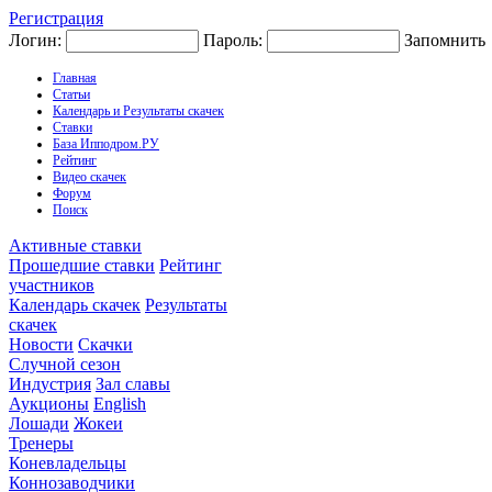
Регистрация
Логин:
Пароль:
Запомнить
Главная
Статьи
Календарь и Результаты скачек
Ставки
База Ипподром.РУ
Рейтинг
Видео скачек
Форум
Поиск
Активные ставки
Прошедшие ставки
Рейтинг
участников
Календарь скачек
Результаты
скачек
Новости
Скачки
Случной сезон
Индустрия
Зал славы
Аукционы
English
Лошади
Жокеи
Тренеры
Коневладельцы
Коннозаводчики