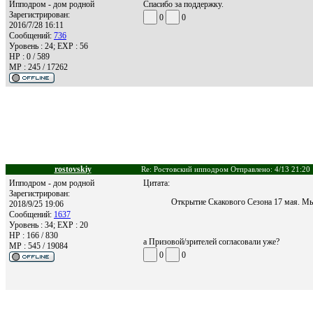
Ипподром - дом родной
Спасибо за поддержку.
Зарегистрирован:
0
0
2016/7/28 16:11
Сообщений:
736
Уровень : 24; EXP : 56
HP : 0 / 589
MP : 245 / 17262
rostovskiy
Re: Ростовский ипподром Отправлено: 4/13 21:20
Ипподром - дом родной
Цитата:
Зарегистрирован:
Открытие Скакового Сезона 17 мая. Мы
2018/9/25 19:06
Сообщений:
1637
Уровень : 34; EXP : 20
HP : 166 / 830
а Призовой/зрителей согласовали уже?
MP : 545 / 19084
0
0