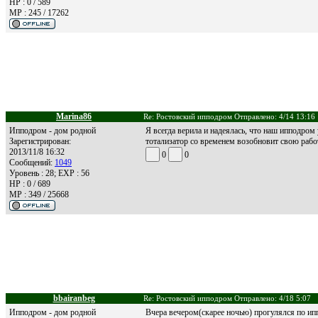
HP : 0 / 589
MP : 245 / 17262
Marina86
Re: Ростовский ипподром Отправлено: 4/14 13:16
Ипподром - дом родной
Я всегда верила и надеялась, что наш ипподром 
Зарегистрирован:
тотализатор со временем возобновит свою рабо
2013/11/8 16:32
0
0
Сообщений:
1049
Уровень : 28; EXP : 56
HP : 0 / 689
MP : 349 / 25668
bbairanbeg
Re: Ростовский ипподром Отправлено: 4/18 5:07
Ипподром - дом родной
Вчера вечером(скарее ночью) прогулялся по ип