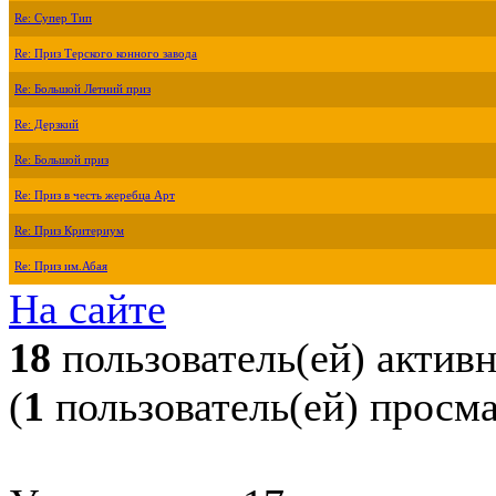
Re: Супер Тип
Re: Приз Терского конного завода
Re: Большой Летний приз
Re: Дерзкий
Re: Большой приз
Re: Приз в честь жеребца Арт
Re: Приз Критериум
Re: Приз им.Абая
На сайте
18
пользователь(ей) актив
(
1
пользователь(ей) просм