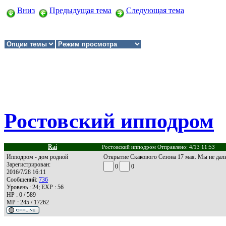
Вниз
Предыдущая тема
Следующая тема
Ростовский ипподром
Rai
Ростовский ипподром Отправлено: 4/13 11:53
Ипподром - дом родной
Открытие Скакового Сезона 17 мая. Мы не дал
Зарегистрирован:
0
0
2016/7/28 16:11
Сообщений:
736
Уровень : 24; EXP : 56
HP : 0 / 589
MP : 245 / 17262