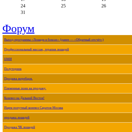
24
25
26
31
Форум
Выход программы «Лошади в боксах» (ранее — «Обратный отсчёт»)
Профессиональный массаж, терапия лошадей
ЦМИ
Полуторник
Продажа жеребцов.
Племенные пони на продажу.
Коневоз на Дальний Восток!
Ищем попутный коневоз Саратов-Москва
продажа лошадей
Продажа ЧК лошадей