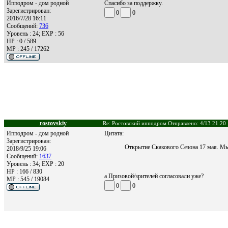
Ипподром - дом родной
Спасибо за поддержку.
Зарегистрирован:
0
0
2016/7/28 16:11
Сообщений:
736
Уровень : 24; EXP : 56
HP : 0 / 589
MP : 245 / 17262
rostovskiy
Re: Ростовский ипподром Отправлено: 4/13 21:20
Ипподром - дом родной
Цитата:
Зарегистрирован:
Открытие Скакового Сезона 17 мая. Мы
2018/9/25 19:06
Сообщений:
1637
Уровень : 34; EXP : 20
HP : 166 / 830
а Призовой/зрителей согласовали уже?
MP : 545 / 19084
0
0