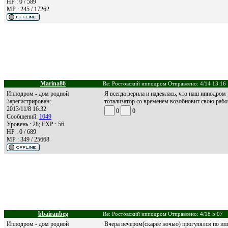
HP : 0 / 589
MP : 245 / 17262
Marina86
Re: Ростовский ипподром Отправлено: 4/14 13:16
Ипподром - дом родной
Я всегда верила и надеялась, что наш ипподром 
Зарегистрирован:
тотализатор со временем возобновит свою рабо
2013/11/8 16:32
0
0
Сообщений:
1049
Уровень : 28; EXP : 56
HP : 0 / 689
MP : 349 / 25668
bbairanbeg
Re: Ростовский ипподром Отправлено: 4/18 5:07
Ипподром - дом родной
Вчера вечером(скарее ночью) прогулялся по ип