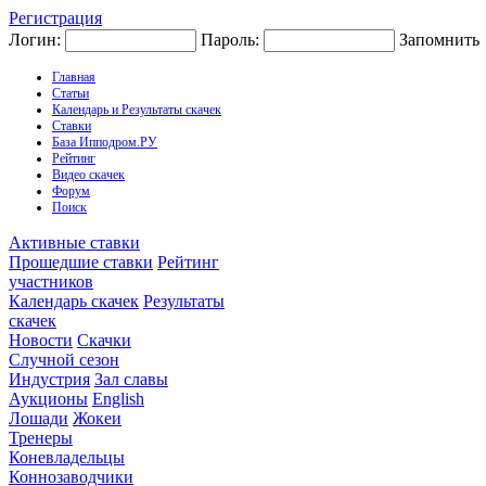
Регистрация
Логин:
Пароль:
Запомнить
Главная
Статьи
Календарь и Результаты скачек
Ставки
База Ипподром.РУ
Рейтинг
Видео скачек
Форум
Поиск
Активные ставки
Прошедшие ставки
Рейтинг
участников
Календарь скачек
Результаты
скачек
Новости
Скачки
Случной сезон
Индустрия
Зал славы
Аукционы
English
Лошади
Жокеи
Тренеры
Коневладельцы
Коннозаводчики