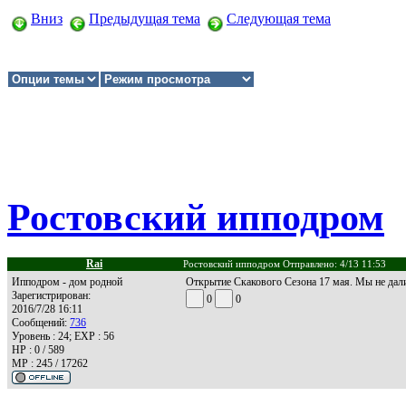
Вниз
Предыдущая тема
Следующая тема
Ростовский ипподром
Rai
Ростовский ипподром Отправлено: 4/13 11:53
Ипподром - дом родной
Открытие Скакового Сезона 17 мая. Мы не дал
Зарегистрирован:
0
0
2016/7/28 16:11
Сообщений:
736
Уровень : 24; EXP : 56
HP : 0 / 589
MP : 245 / 17262