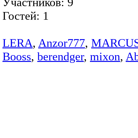
Участников: 9
Гостей: 1
LERA
,
Anzor777
,
MARCU
Booss
,
berendger
,
mixon
,
Ab