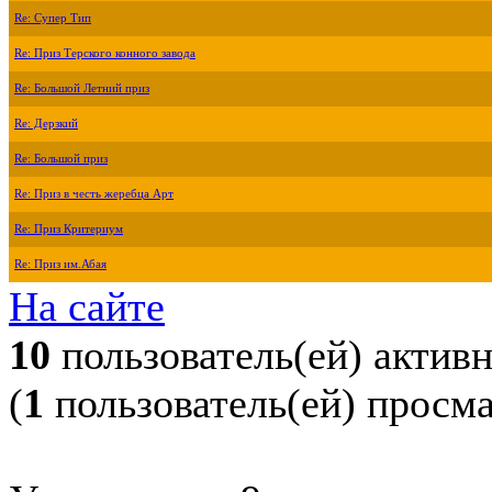
Re: Супер Тип
Re: Приз Терского конного завода
Re: Большой Летний приз
Re: Дерзкий
Re: Большой приз
Re: Приз в честь жеребца Арт
Re: Приз Критериум
Re: Приз им.Абая
На сайте
10
пользователь(ей) актив
(
1
пользователь(ей) просм