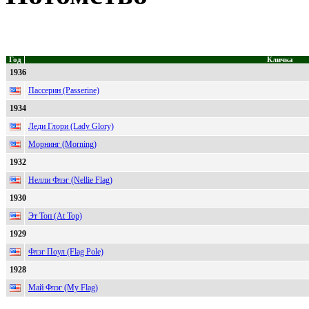
Год
Кличка
1936
Пассерин (Passerine)
1934
Леди Глори (Lady Glory)
Морнинг (Morning)
1932
Нелли Флэг (Nellie Flag)
1930
Эт Топ (At Top)
1929
Флэг Поул (Flag Pole)
1928
Май Флэг (My Flag)