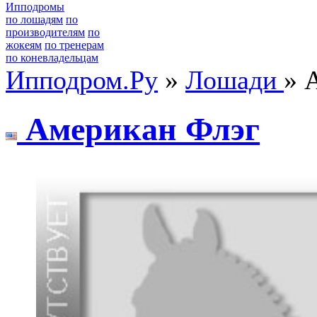
Ипподромы
по лошадям
по
производителям
по
жокеям
по тренерам
по коневладельцам
Ипподром.Ру
»
Лошади
» 
Амеpикaн Флэг