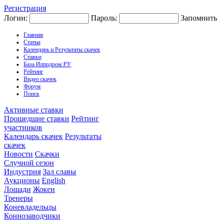
Регистрация
Логин:
Пароль:
Запомнить
Главная
Статьи
Календарь и Результаты скачек
Ставки
База Ипподром.РУ
Рейтинг
Видео скачек
Форум
Поиск
Активные ставки
Прошедшие ставки
Рейтинг
участников
Календарь скачек
Результаты
скачек
Новости
Скачки
Случной сезон
Индустрия
Зал славы
Аукционы
English
Лошади
Жокеи
Тренеры
Коневладельцы
Коннозаводчики