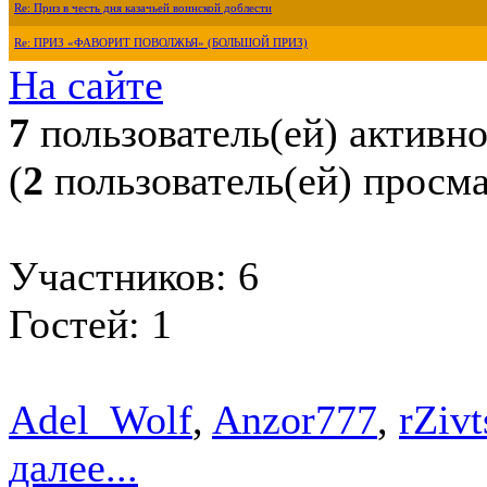
Re: Приз в честь дня казачьей воинской доблести
Re: ПРИЗ «ФАВОРИТ ПОВОЛЖЬЯ» (БОЛЬШОЙ ПРИЗ)
На сайте
7
пользователь(ей) активн
(
2
пользователь(ей) просм
Участников: 6
Гостей: 1
Adel_Wolf
,
Anzor777
,
rZiv
далее...