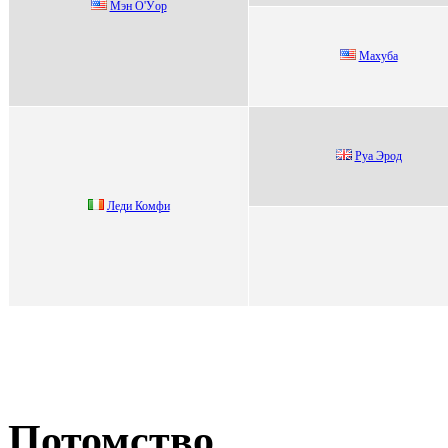
Mэн О'Уoр
Mаxуба
Руa Эрoд
Лeди Комфи
Потомство