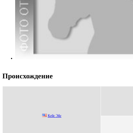
Происхождение
Кeйc Эйc