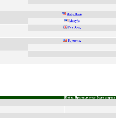
Фэйp Плэй
Mаxуба
Руа Эpoд
Брумcтик
Побед
Призовых мест
Всего стартов