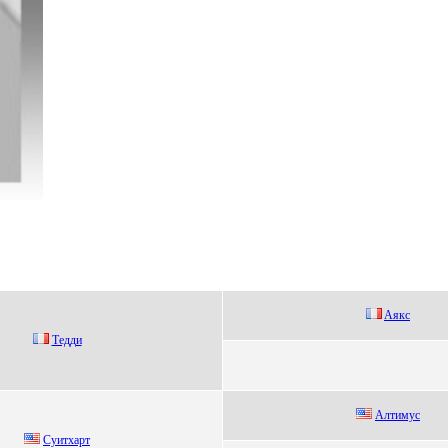
Aякс
Tедди
Алтимуc
Суитхарт