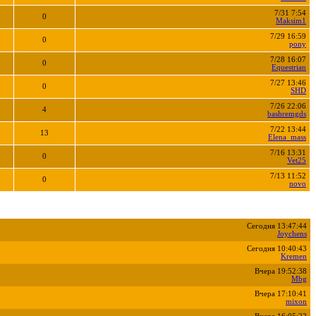
7/31 7:54
0
Maksim1
7/29 16:59
0
pony
7/28 16:07
0
Equestrian
7/27 13:46
0
SHD
7/26 22:06
4
bashremgds
7/22 13:44
13
Elena_mass
7/16 13:31
0
Vet25
7/13 11:52
0
novo
Сегодня 13:47:44
Joychens
Сегодня 10:40:43
Kremen
Вчера 19:52:38
Mbg
Вчера 17:10:41
mixon