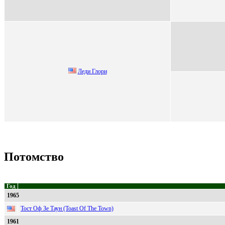
Леди Глори
Потомство
Год
1965
Тост Оф Зе Таун (Toast Of The Town)
1961