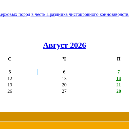
овых пород в честь Праздника чистокровного коннозаводства
Август 2026
С
Ч
П
5
6
7
12
13
14
19
20
21
26
27
28