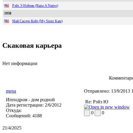
Рэйз Э Нэйтив (Raise A Native)
1958
Май Систер Кейт (My Sister Kate)
Скаковая карьера
Нет информации
Комментари
mena
Отправлено:
13/9/2013 
Ипподром - дом родной
Re: Рэйз Ю
Дата регистрации:
2/6/2012
Откуда:
0
0
Сообщений:
4188
21/4/2025