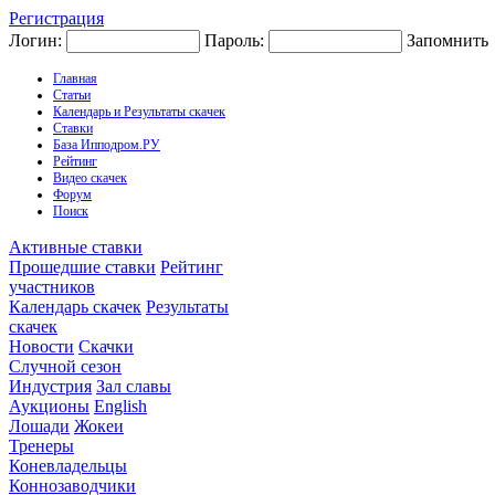
Регистрация
Логин:
Пароль:
Запомнить
Главная
Статьи
Календарь и Результаты скачек
Ставки
База Ипподром.РУ
Рейтинг
Видео скачек
Форум
Поиск
Активные ставки
Прошедшие ставки
Рейтинг
участников
Календарь скачек
Результаты
скачек
Новости
Скачки
Случной сезон
Индустрия
Зал славы
Аукционы
English
Лошади
Жокеи
Тренеры
Коневладельцы
Коннозаводчики