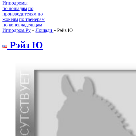
Ипподромы
по лошадям
по
производителям
по
жокеям
по тренерам
по коневладельцам
Ипподром.Ру
»
Лошади
» Рэйз Ю
Pэйз Ю