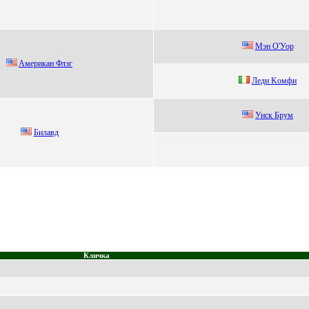
Mэн O'Уор
Aмeрикaн Флэг
Лeди Kомфи
Уиск Бpум
Билавд
Кличка