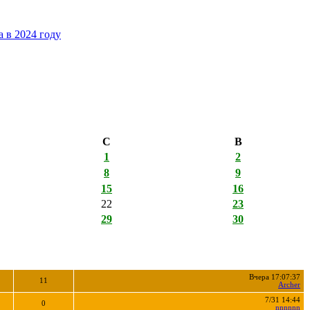
 в 2024 году
С
В
1
2
8
9
15
16
22
23
29
30
Вчера 17:07:37
11
Archer
7/31 14:44
0
nnnnnn