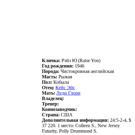
Кличка:
Pэйз Ю (Raise You)
Год рождения:
1946
Порода:
Чистокровная английская
Масть:
Рыжая
Пол:
Кобыла
Отец:
Кeйc Эйc
Мать:
Леди Глори
Владелец:
Тренер:
Коннозаводчик:
Страна:
США
Дополнительная информация:
24:5-2-4, $
37 220. 1 место: Colleen S., New Jersey
Futurity, Polly Drummond S.