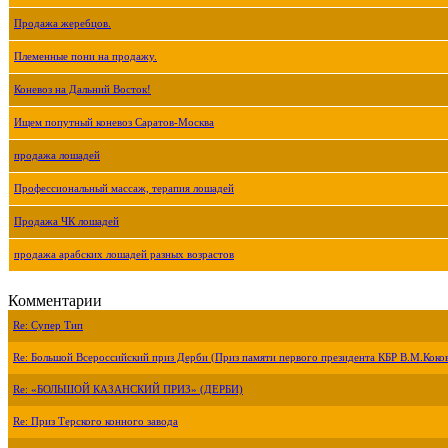
Продажа жеребцов.
Племенные пони на продажу.
Коневоз на Дальний Восток!
Ищем попутный коневоз Саратов-Москва
продажа лошадей
Профессиональный массаж, терапия лошадей
Продажа ЧК лошадей
продажа арабских лошадей разных возрастов
Комментарии
Re: Супер Тип
Re: Большой Всероссийский приз Дерби (Приз памяти первого президента КБР В.М.Коко
Re: «БОЛЬШОЙ КАЗАНСКИЙ ПРИЗ» (ДЕРБИ)
Re: Приз Терского конного завода