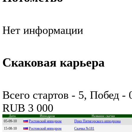
Нет информации
Скаковая карьера
Всего стартов - 5, Побед -
RUB 3 000
Дата
Ипподром
Название скачки
05-09-10
Рocтoвcкий иппoдрoм
Приз Пятигорского ипподрома
15-08-10
Pоcтовcкий ипподром
Скачка №181