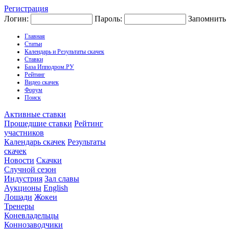
Регистрация
Логин:
Пароль:
Запомнить
Главная
Статьи
Календарь и Результаты скачек
Ставки
База Ипподром.РУ
Рейтинг
Видео скачек
Форум
Поиск
Активные ставки
Прошедшие ставки
Рейтинг
участников
Календарь скачек
Результаты
скачек
Новости
Скачки
Случной сезон
Индустрия
Зал славы
Аукционы
English
Лошади
Жокеи
Тренеры
Коневладельцы
Коннозаводчики