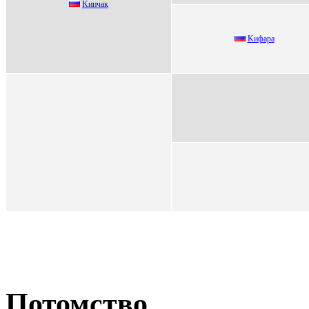
Kипчак
Kифaрa
Потомство