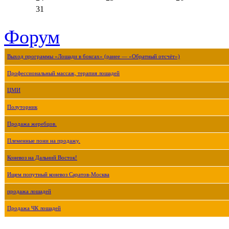
31
Форум
Выход программы «Лошади в боксах» (ранее — «Обратный отсчёт»)
Профессиональный массаж, терапия лошадей
ЦМИ
Полуторник
Продажа жеребцов.
Племенные пони на продажу.
Коневоз на Дальний Восток!
Ищем попутный коневоз Саратов-Москва
продажа лошадей
Продажа ЧК лошадей