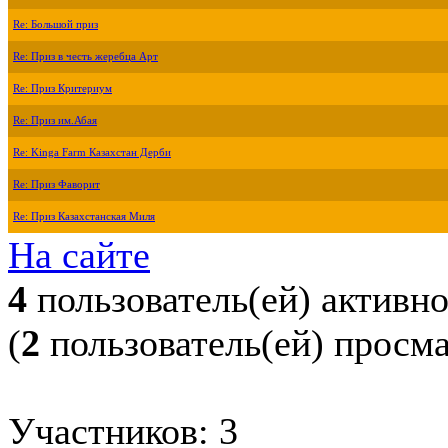
Re: Большой приз
Re: Приз в честь жеребца Арт
Re: Приз Критериум
Re: Приз им.Абая
Re: Kinga Farm Казахстан Дерби
Re: Приз Фаворит
Re: Приз Казахстанская Миля
На сайте
4
пользователь(ей) активн
(
2
пользователь(ей) просм
Участников: 3