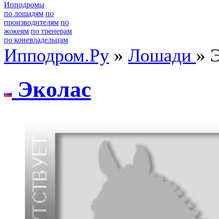
Ипподромы
по лошадям
по
производителям
по
жокеям
по тренерам
по коневладельцам
Ипподром.Ру
»
Лошади
» 
Экoлac