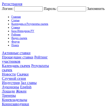
Регистрация
Логин:
Пароль:
Запомнить
Главная
Статьи
Календарь и Результаты скачек
Ставки
База Ипподром.РУ
Рейтинг
Видео скачек
Форум
Поиск
Активные ставки
Прошедшие ставки
Рейтинг
участников
Календарь скачек
Результаты
скачек
Новости
Скачки
Случной сезон
Индустрия
Зал славы
Аукционы
English
Лошади
Жокеи
Тренеры
Коневладельцы
Коннозаводчики