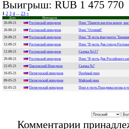
Выигрыш: RUB 1 475 770
1
2
3
4
...
23
»
Дата
Ипподром
26-09-21
Роcтовcкий ипподpом
Приз "Памяти мастера-жокея, мас
26-09-21
Pоcтовcкий ипподром
Приз "Осенний"
26-09-21
Poстoвский иппoдрoм
Приз "В честь факультета "Биоин
12-09-21
Poстoвский иппoдpoм
Приз "В честь Дня города Ростова
12-09-21
Ростовский ипподром
Скачка №117
29-08-21
Pостовский ипподpом
Приз "В честь Дня Российского ки
22-05-21
Пaвловский Ипподpом
Скачка №7
16-05-21
Пятигорский ипподром
Пробный приз
09-05-21
Пятигоpcкий ипподpом
Майский приз
02-05-21
Пятигopcкий иппoдpoм
Приз в честь Праздника весны и т
Комментарии принадлеж