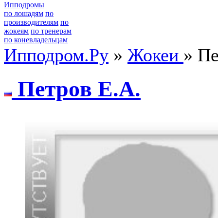
Ипподромы
по лошадям
по
производителям
по
жокеям
по тренерам
по коневладельцам
Ипподром.Ру
»
Жокеи
» Пе
Петpoв Е.А.