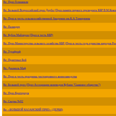
Re: Приз Гелишикли
Re: Большой Всероссийский приз Дерби (Приз памяти первого президента КБР В.М.Коко
Re: Приз в честь сельскохозяйственной Академии им.К.А.Тимирязева
Re: Паландер
Re: Кубок Майлеров (Приз в честь КБР)
Re: Приз Министерства сельского хозяйства КБР (Приз в честь года единства народов Ро
Re: Турафриф
Re: Практикал Бой
Re: Джамила Маф
Re: Приз в честь праздника чистокровного коннозаводства
Re: Большой приз (Приз Ассоциации коневодов Кубани "Скаковое общество")
Re: Приз Критериум
Re: Скачка №82
Re: «БОЛЬШОЙ КАЗАНСКИЙ ПРИЗ» (ДЕРБИ)