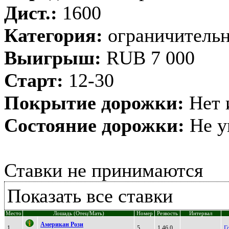
Дист.:
1600
Категория:
ограничительн
Выигрыш:
RUB 7 000
Старт:
12-30
Покрытие дорожки:
Нет 
Состояние дорожки:
Не у
Ставки не принимаются
Показать все ставки
Место
Лошадь (Отец/Мать)
Номер
Резвость
Интервал
Амеpикaн Рoзи
1
5
1.46,0
Г