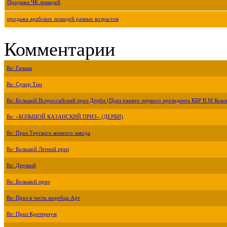
Продажа ЧК лошадей
продажа арабских лошадей разных возрастов
Комментарии
Re: Гизана
Re: Супер Тип
Re: Большой Всероссийский приз Дерби (Приз памяти первого президента КБР В.М.Коко
Re: «БОЛЬШОЙ КАЗАНСКИЙ ПРИЗ» (ДЕРБИ)
Re: Приз Терского конного завода
Re: Большой Летний приз
Re: Дерзкий
Re: Большой приз
Re: Приз в честь жеребца Арт
Re: Приз Критериум