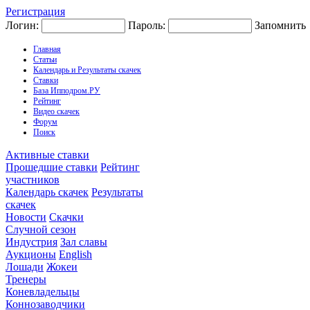
Регистрация
Логин:
Пароль:
Запомнить
Главная
Статьи
Календарь и Результаты скачек
Ставки
База Ипподром.РУ
Рейтинг
Видео скачек
Форум
Поиск
Активные ставки
Прошедшие ставки
Рейтинг
участников
Календарь скачек
Результаты
скачек
Новости
Скачки
Случной сезон
Индустрия
Зал славы
Аукционы
English
Лошади
Жокеи
Тренеры
Коневладельцы
Коннозаводчики