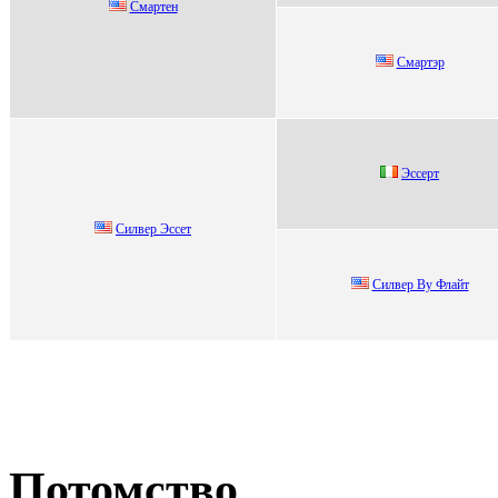
Cмартeн
Смaртэр
Эссерт
Cилвеp Эccет
Cилвеp By Флайт
Потомство