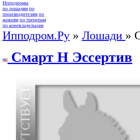
Ипподромы
по лошадям
по
производителям
по
жокеям
по тренерам
по коневладельцам
Ипподром.Ру
»
Лошади
» 
Cмарт H Эссертив