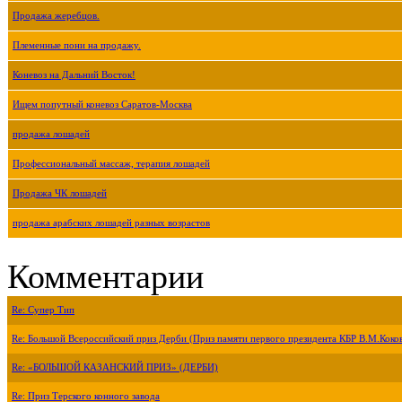
Продажа жеребцов.
Племенные пони на продажу.
Коневоз на Дальний Восток!
Ищем попутный коневоз Саратов-Москва
продажа лошадей
Профессиональный массаж, терапия лошадей
Продажа ЧК лошадей
продажа арабских лошадей разных возрастов
Комментарии
Re: Супер Тип
Re: Большой Всероссийский приз Дерби (Приз памяти первого президента КБР В.М.Коко
Re: «БОЛЬШОЙ КАЗАНСКИЙ ПРИЗ» (ДЕРБИ)
Re: Приз Терского конного завода