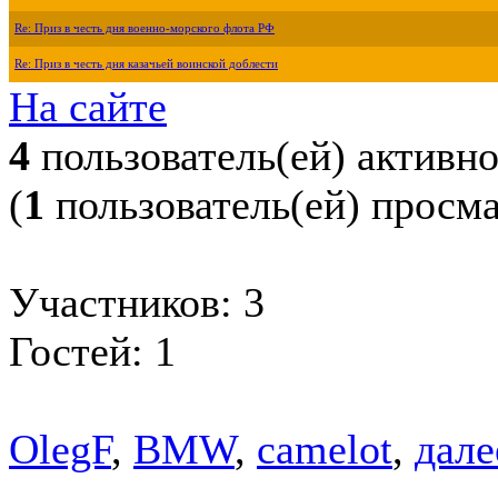
Re: Приз в честь дня военно-морского флота РФ
Re: Приз в честь дня казачьей воинской доблести
На сайте
4
пользователь(ей) активн
(
1
пользователь(ей) просм
Участников: 3
Гостей: 1
OlegF
,
BMW
,
camelot
,
далее