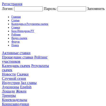
Регистрация
Логин:
Пароль:
Запомнить
Главная
Статьи
Календарь и Результаты скачек
Ставки
База Ипподром.РУ
Рейтинг
Видео скачек
Форум
Поиск
Активные ставки
Прошедшие ставки
Рейтинг
участников
Календарь скачек
Результаты
скачек
Новости
Скачки
Случной сезон
Индустрия
Зал славы
Аукционы
English
Лошади
Жокеи
Тренеры
Коневладельцы
Коннозаводчики