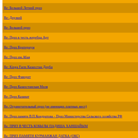
Re: Большой Летний приз
Re: Дерзкий
Re: Большой приз
Re: Приз в честь жеребца Арт
Re: Приз Критериум
Re: Приз им.Абая
Re: Kinga Farm Казахстан Дерби
Re: Приз Фаворит
Re: Приз Казахстанская Миля
Re: Приз Казанат
Re: Ограничительный приз (не имеющих платных мест)
Re: Приз памяти В.П.Кондратова - Приз Министерства Сельского хозяйства РФ
Re: ПРИЗ В ЧЕСТЬ КОБЫЛЫ ПАДИША ХАНШАЙЫМ
Re: ПРИЗ ПАМЯТИ КУРМАНЖАН ДАТКА (ОКС)