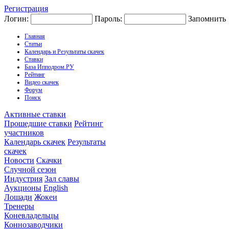
Регистрация
Логин:
Пароль:
Запомнить
Главная
Статьи
Календарь и Результаты скачек
Ставки
База Ипподром.РУ
Рейтинг
Видео скачек
Форум
Поиск
Активные ставки
Прошедшие ставки
Рейтинг
участников
Календарь скачек
Результаты
скачек
Новости
Скачки
Случной сезон
Индустрия
Зал славы
Аукционы
English
Лошади
Жокеи
Тренеры
Коневладельцы
Коннозаводчики