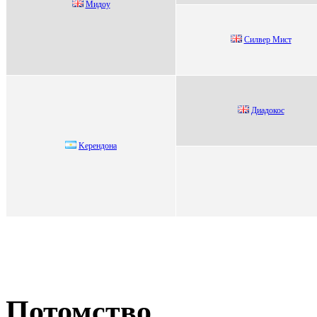
Mидoу
Силвep Мист
Диадокоc
Kepeндoнa
Потомство