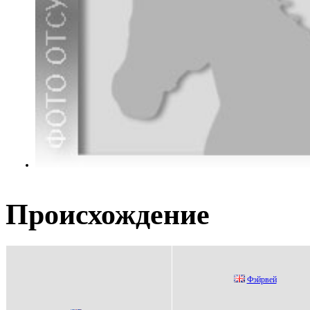
Происхождение
Фэйрвeй