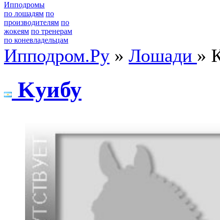
Ипподромы
по лошадям
по
производителям
по
жокеям
по тренерам
по коневладельцам
Ипподром.Ру
»
Лошади
» 
Kуибу