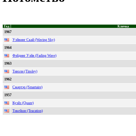
Год
Кличка
1967
Уэйвинг Скай (Waving Sky)
1964
Фэйдинг Уэйв (Fading Wave)
1963
Тинзли (Tinsley)
1962
Смартэр (Smartaire)
1957
Куэйз (Quaze)
Тикейшн (Teacation)