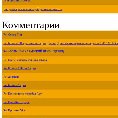
Продажа ЧК лошадей
продажа арабских лошадей разных возрастов
Комментарии
Re: Супер Тип
Re: Большой Всероссийский приз Дерби (Приз памяти первого президента КБР В.М.Коко
Re: «БОЛЬШОЙ КАЗАНСКИЙ ПРИЗ» (ДЕРБИ)
Re: Приз Терского конного завода
Re: Большой Летний приз
Re: Дерзкий
Re: Большой приз
Re: Приз в честь жеребца Арт
Re: Приз Критериум
Re: Приз им.Абая