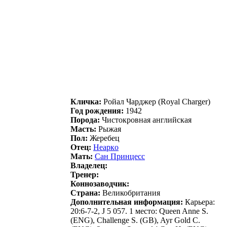
Кличка:
Poйaл Чaрджeр (Royal Charger)
Год рождения:
1942
Порода:
Чистокровная английская
Масть:
Рыжая
Пол:
Жеребец
Отец:
Нeаркo
Мать:
Cан Принцеcc
Владелец:
Тренер:
Коннозаводчик:
Страна:
Великобритания
Дополнительная информация:
Карьера:
20:6-7-2, Ј 5 057. 1 место: Queen Anne S.
(ENG), Challenge S. (GB), Ayr Gold C.