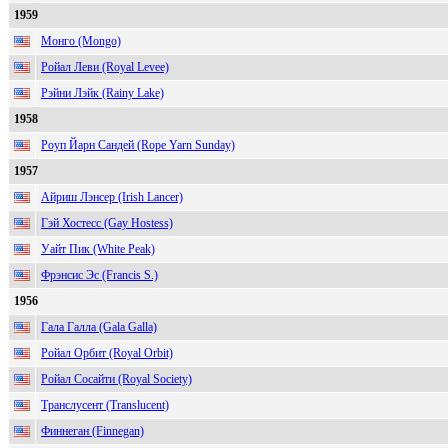
1959
Монго (Mongo)
Ройал Леви (Royal Levee)
Рэйни Лэйк (Rainy Lake)
1958
Роуп Йарн Сандей (Rope Yarn Sunday)
1957
Айриш Лэнсер (Irish Lancer)
Гэй Хостесс (Gay Hostess)
Уайт Пик (White Peak)
Фрэнсис Эс (Francis S.)
1956
Гала Галла (Gala Galla)
Ройал Орбит (Royal Orbit)
Ройал Сосайти (Royal Society)
Транслусент (Translucent)
Финнеган (Finnegan)