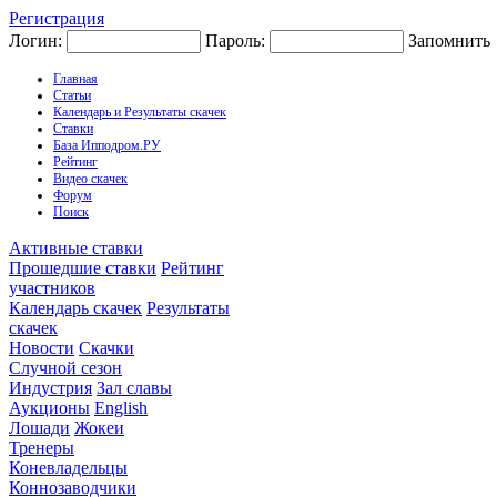
Регистрация
Логин:
Пароль:
Запомнить
Главная
Статьи
Календарь и Результаты скачек
Ставки
База Ипподром.РУ
Рейтинг
Видео скачек
Форум
Поиск
Активные ставки
Прошедшие ставки
Рейтинг
участников
Календарь скачек
Результаты
скачек
Новости
Скачки
Случной сезон
Индустрия
Зал славы
Аукционы
English
Лошади
Жокеи
Тренеры
Коневладельцы
Коннозаводчики