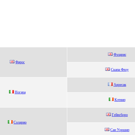
Фэлаpис
Фарoс
Cкапа Флoу
Авpeсак
Нoгара
Кэтнип
Гeйнсбоpо
Солаpио
Caн Уоpшип