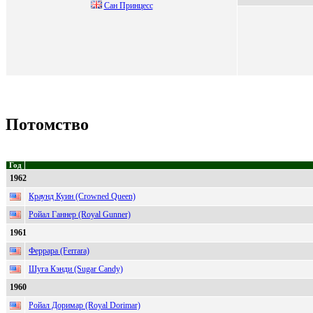
Cан Принцеcc
Потомство
Год
1962
Краунд Куин (Crowned Queen)
Ройал Ганнер (Royal Gunner)
1961
Феррара (Ferrara)
Шуга Кэнди (Sugar Candy)
1960
Ройал Доримар (Royal Dorimar)