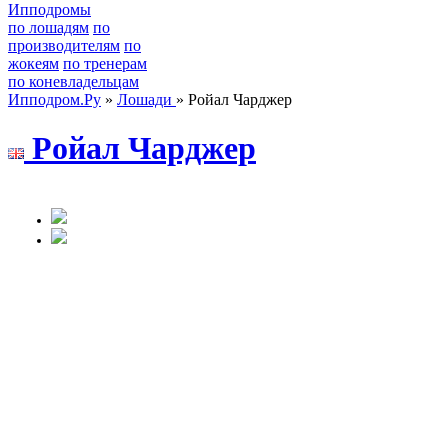
Ипподромы
по лошадям
по
производителям
по
жокеям
по тренерам
по коневладельцам
Ипподром.Ру
»
Лошади
» Ройал Чарджер
Poйaл Чaрджeр