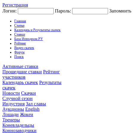
Регистрация
Логин:
Пароль:
Запомнить
Главная
Статьи
Календарь и Результаты скачек
Ставки
База Ипподром.РУ
Рейтинг
Видео скачек
Форум
Поиск
Активные ставки
Прошедшие ставки
Рейтинг
участников
Календарь скачек
Результаты
скачек
Новости
Скачки
Случной сезон
Индустрия
Зал славы
Аукционы
English
Лошади
Жокеи
Тренеры
Коневладельцы
Коннозаводчики