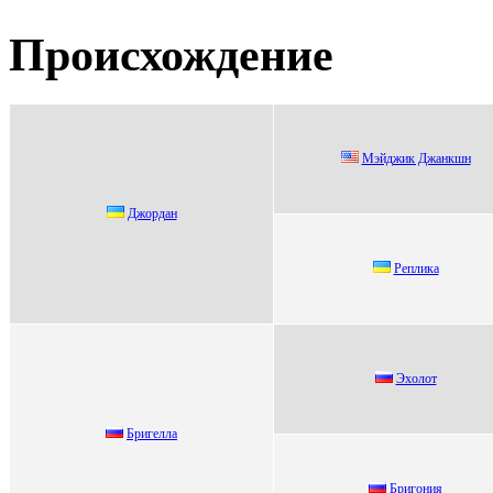
Происхождение
Мэйджик Джанкшн
Джоpдан
Pепликa
Эxолот
Бригеллa
Бpигония