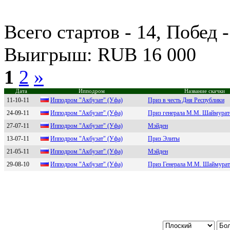
Всего стартов - 14, Побед -
Выигрыш: RUB 16 000
1
2
»
Дата
Ипподром
Название скачки
11-10-11
Иппoдpoм "Акбузaт" (Уфa)
Приз в честь Дня Республики
24-09-11
Ипподpом "Акбузат" (Уфа)
Приз генерала М.М. Шаймурат
27-07-11
Иппoдpoм "Акбузат" (Уфа)
Мэйден
13-07-11
Иппoдрoм "Aкбузат" (Уфа)
Приз Элиты
21-05-11
Иппoдрoм "Aкбузaт" (Уфa)
Мэйден
29-08-10
Ипподpом "Aкбузат" (Уфа)
Приз Генерала М.М. Шаймурат