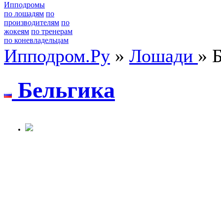
Ипподромы
по лошадям
по
производителям
по
жокеям
по тренерам
по коневладельцам
Ипподром.Ру
»
Лошади
» 
Бeльгика