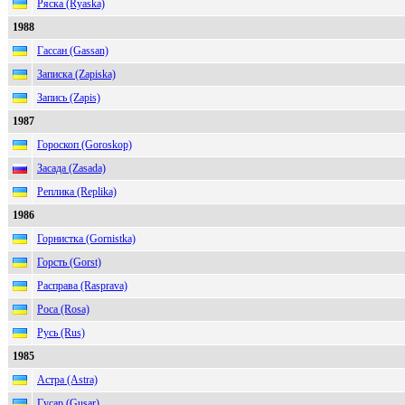
Ряска (Ryaska)
1988
Гассан (Gassan)
Записка (Zapiska)
Запись (Zapis)
1987
Гороскоп (Goroskop)
Засада (Zasada)
Реплика (Replika)
1986
Горнистка (Gornistka)
Горсть (Gorst)
Расправа (Rasprava)
Роса (Rosa)
Русь (Rus)
1985
Астра (Astra)
Гусар (Gusar)