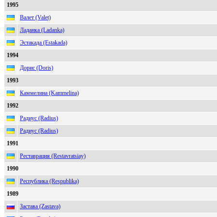
1995
Валет (Valet)
Ладанка (Ladanka)
Эстакада (Estakada)
1994
Дорис (Doris)
1993
Каммелина (Kammelina)
1992
Радиус (Radius)
Радиус (Radius)
1991
Реставрация (Restavratsiay)
1990
Республика (Respublika)
1989
Застава (Zastava)