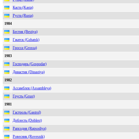
Каста (Kasta)
Руста (Rusta)
1984
Бестия (Bestiya)
Гжатск (Gzhatsk)
Гросса (Grossa)
1983
Господарь (Gospodar)
Династия (Dinastiya)
1982
Ассaмблeя (Assambleya)
Грусть (Grust)
1981
Гастроль (Gastrol)
Доблесть (Doblest)
Рапсодия (Rapsodiya)
Ровесник (Rovesnik)