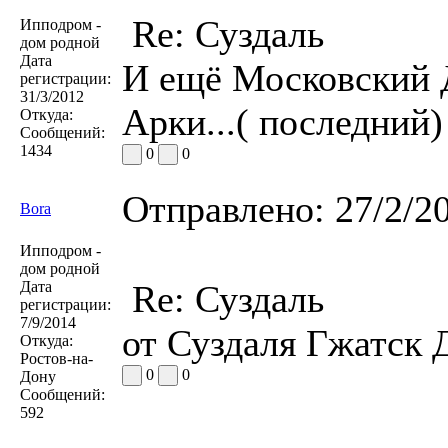
Re: Суздаль
Ипподром -
дом родной
Дата
И ещё Московский 
регистрации:
31/3/2012
Арки...( последний)
Откуда:
Сообщений:
1434
0
0
Отправлено:
27/2/2
Bora
Ипподром -
дом родной
Дата
Re: Суздаль
регистрации:
7/9/2014
от Суздаля Гжатск 
Откуда:
Ростов-на-
0
0
Дону
Сообщений:
592