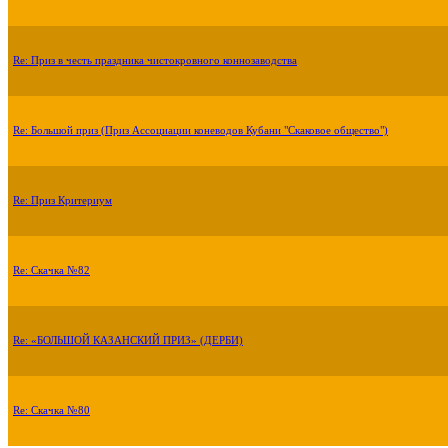
Re: Приз в честь праздника чистокровного коннозаводства
Re: Большой приз (Приз Ассоциации коневодов Кубани "Скаковое общество")
Re: Приз Критериум
Re: Скачка №82
Re: «БОЛЬШОЙ КАЗАНСКИЙ ПРИЗ» (ДЕРБИ)
Re: Скачка №80