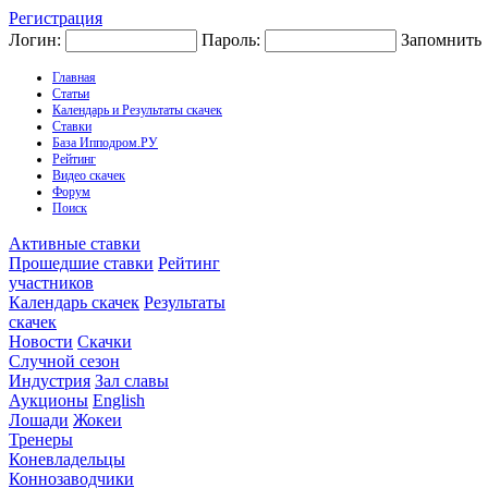
Регистрация
Логин:
Пароль:
Запомнить
Главная
Статьи
Календарь и Результаты скачек
Ставки
База Ипподром.РУ
Рейтинг
Видео скачек
Форум
Поиск
Активные ставки
Прошедшие ставки
Рейтинг
участников
Календарь скачек
Результаты
скачек
Новости
Скачки
Случной сезон
Индустрия
Зал славы
Аукционы
English
Лошади
Жокеи
Тренеры
Коневладельцы
Коннозаводчики