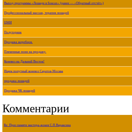
Выход программы «Лошади в боксах» (ранее — «Обратный отсчёт»)
Профессиональный массаж, терапия лошадей
ЦМИ
Полуторник
Продажа жеребцов.
Племенные пони на продажу.
Коневоз на Дальний Восток!
Ищем попутный коневоз Саратов-Москва
продажа лошадей
Продажа ЧК лошадей
Комментарии
Re: Приз памяти мастера-жокея С.П.Вараксина