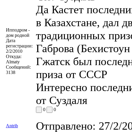
Да Кастет последни
в Казахстане, дал д
Ипподром -
традиционных призо
дом родной
Дата
Габрова (Бехистоун 
регистрации:
2/2/2010
Откуда:
Гжатск был послед
Almaty
Сообщений:
приза от СССР
3138
Интересно последни
от Суздаля
0
0
Отправлено:
27/2/2
Antrib