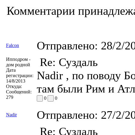
Комментарии принадлежат
Отправлено:
28/2/2
Falcon
Re: Суздаль
Ипподром -
дом родной
Дата
Nadir , по поводу 
регистрации:
14/8/2013
там были Рим и Атл
Откуда:
Сообщений:
279
0
0
Отправлено:
27/2/2
Nadir
Re: Суздаль