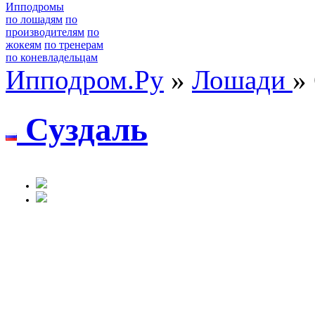
Ипподромы
по лошадям
по
производителям
по
жокеям
по тренерам
по коневладельцам
Ипподром.Ру
»
Лошади
»
Суздaль