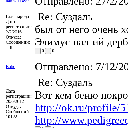
Отправлено:
27/2/2
hamza11499
Re: Суздаль
Глас народа
Дата
был от него очень 
регистрации:
2/2/2016
Откуда:
Элимус нал-ий дерб
Сообщений:
118
0
0
Отправлено:
7/12/2
Baho
Re: Суздаль
Дата
Вот кем беню покр
регистрации:
20/6/2012
http://ok.ru/profil
Откуда:
Сообщений:
http://www.pedigree
10122