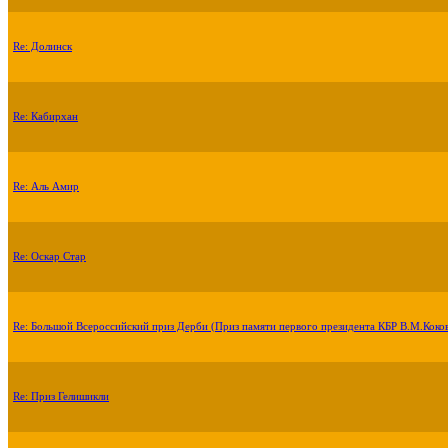
Re: Долинск
Re: Кабирхан
Re: Аль Амир
Re: Оскар Стар
Re: Большой Всероссийский приз Дерби (Приз памяти первого президента КБР В.М.Коко
Re: Приз Гелишикли