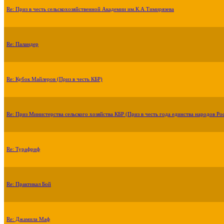
Re: Приз в честь сельскохозяйственной Академии им.К.А.Тимирязева
Re: Паландер
Re: Кубок Майлеров (Приз в честь КБР)
Re: Приз Министерства сельского хозяйства КБР (Приз в честь года единства народов Ро
Re: Турафриф
Re: Практикал Бой
Re: Джамила Маф