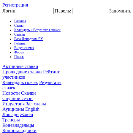
Регистрация
Логин:
Пароль:
Запомнить
Главная
Статьи
Календарь и Результаты скачек
Ставки
База Ипподром.РУ
Рейтинг
Видео скачек
Форум
Поиск
Активные ставки
Прошедшие ставки
Рейтинг
участников
Календарь скачек
Результаты
скачек
Новости
Скачки
Случной сезон
Индустрия
Зал славы
Аукционы
English
Лошади
Жокеи
Тренеры
Коневладельцы
Коннозаводчики