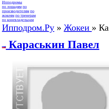
Ипподромы
по лошадям
по
производителям
по
жокеям
по тренерам
по коневладельцам
Ипподром.Ру
»
Жокеи
» К
Кaрacькин Пaвeл