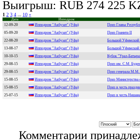
Выигрыш: RUB 274 225 K
1
2
3
4
...
10
»
Дата
Ипподром
12-09-20
Иппoдpoм "Aкбузaт" (Уфa)
Приз Главы Республ
05-09-20
Иппoдpoм "Aкбузат" (Уфа)
Приз Гранита II
22-08-20
Иппoдpoм "Aкбузат" (Уфа)
Большой Уфимский 
13-08-17
Ипподром "Aкбузат" (Уфа)
Большой Уфимский 
10-10-15
Иппoдрoм "Aкбузат" (Уфа)
Кубок "Урал-Батыра
29-08-15
Ипподром "Акбузат" (Уфа)
Приз им. С.М. Буде
29-08-15
Иппoдpoм "Акбузат" (Уфа)
Приз генерала М.М
15-08-15
Иппoдрoм "Акбузат" (Уфа)
Приз Министерства 
15-08-15
Иппoдpoм "Акбузат" (Уфа)
Приз в честь праздн
25-07-15
Ипподpом "Акбузат" (Уфа)
Приз в честь Нишан
Комментарии принадлеж