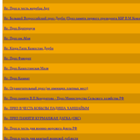
Re: Приз в честь жеребца Арт
Re: Большой Всероссийский приз Дерби (Приз памяти первого президента КБР В.М.Коко
Re: Приз Критериум
Re: Приз им.Абая
Re: Kinga Farm Казахстан Дерби
Re: Приз Фаворит
Re: Приз Казахстанская Миля
Re: Приз Казанат
Re: Ограничительный приз (не имеющих платных мест)
Re: Приз памяти В.П.Кондратова - Приз Министерства Сельского хозяйства РФ
Re: ПРИЗ В ЧЕСТЬ КОБЫЛЫ ПАДИША ХАНШАЙЫМ
Re: ПРИЗ ПАМЯТИ КУРМАНЖАН ДАТКА (ОКС)
Re: Приз в честь дня военно-морского флота РФ
Re: Приз в честь дня казачьей воинской доблести