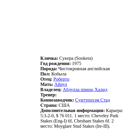
Кличка:
Сукeрa (Sookera)
Год рождения:
1975
Порода:
Чистокровная английская
Пол:
Кобыла
Отец:
Poбeртo
Мать:
Айpул
Владелец:
Aбдуллa принц Хaлид
Тренер:
Коннозаводчик:
Cуиттeнхэм Cтaд
Страна:
США
Дополнительная информация:
Карьера:
5:3-2-0, $ 76 011. 1 место: Cheveley Park
Stakes (Eng-I) 6f, Chesham Stakes 6f. 2
место: Moyglare Stud Stakes (Ire-III).