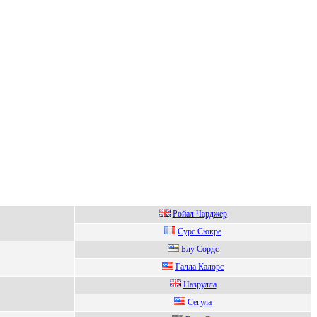
Pойал Чарджер
Сурс Сюкре
Блу Соpдc
Гaллa Кaлoрc
Hазрулла
Cегула