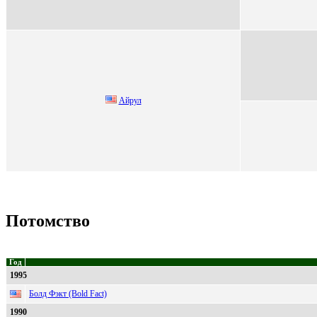
Айpул
Потомство
Год
1995
Болд Фэкт (Bold Fact)
1990