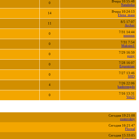
Вчера 10:55:48
0
Natalinka
Вчера 10:24:13
14
Elena_mass
8/5 17:07
11
Archer
7/31 14:44
0
nnnnnn
7/31 7:54
0
Maksim1
7/29 16:59
0
pony
7/28 16:07
0
Equestrian
7/27 13:46
0
SHD
7/26 22:06
4
bashremgds
7/16 13:31
0
Vet25
Сегодня 19:21:08
rostovskiy
Сегодня 16:21:47
Floreal
Сегодня 15:33:05
Lamagra