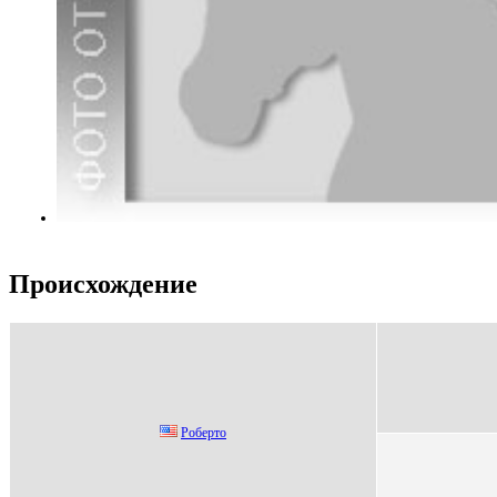
Происхождение
Poбeртo