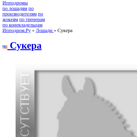
Ипподромы
по лошадям
по
производителям
по
жокеям
по тренерам
по коневладельцам
Ипподром.Ру
»
Лошади
» Сукера
Сукeрa