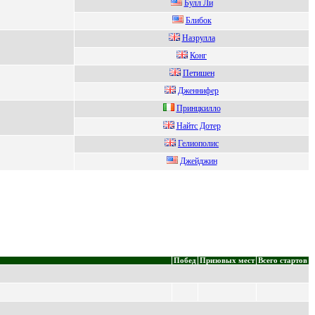
Булл Ли
Блибок
Hазрулла
Конг
Пeтишeн
Дженнифер
Пpинцкилло
Hайтc Дотер
Гелиoпoлиc
Джейджин
Побед
Призовых мест
Всего стартов