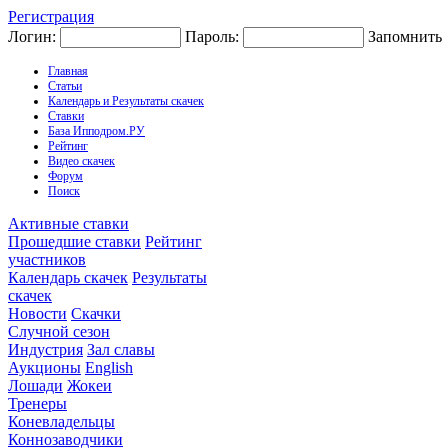
Регистрация
Логин:
Пароль:
Запомнить
Главная
Статьи
Календарь и Результаты скачек
Ставки
База Ипподром.РУ
Рейтинг
Видео скачек
Форум
Поиск
Активные ставки
Прошедшие ставки
Рейтинг
участников
Календарь скачек
Результаты
скачек
Новости
Скачки
Случной сезон
Индустрия
Зал славы
Аукционы
English
Лошади
Жокеи
Тренеры
Коневладельцы
Коннозаводчики