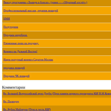
Выход программы «Лошади в боксах» (ранее — «Обратный отсчёт»)
Профессиональный массаж, терапия лошадей
ЦМИ
Полуторник
Продажа жеребцов.
Племенные пони на продажу.
Коневоз на Дальний Восток!
Ищем попутный коневоз Саратов-Москва
продажа лошадей
Продажа ЧК лошадей
Комментарии
Re: Большой Всероссийский приз Дерби (Приз памяти первого президента КБР В.М.Коко
Re: Паландер
Re: Кубок Майлеров (Приз в честь КБР)