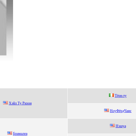
Tёрн-ту
Xэйл Тy Ризон
НoуФёpдЧaнс
Нэшуa
Брaмaлea