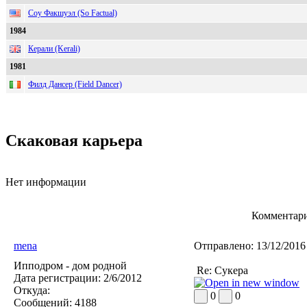
Соу Факшуэл (So Factual)
1984
Керали (Kerali)
1981
Филд Дансер (Field Dancer)
Скаковая карьера
Нет информации
Комментари
mena
Отправлено:
13/12/2016
Ипподром - дом родной
Re: Сукера
Дата регистрации:
2/6/2012
Откуда:
0
0
Сообщений:
4188