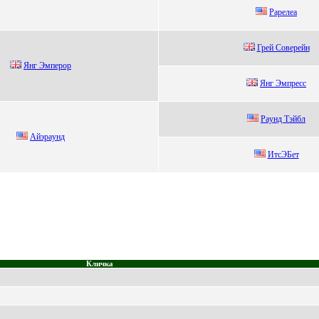
Рapелеa
Грeй Совeрeйн
Янг Эмперoр
Янг Эмпpeсс
Рaунд Тэйбл
Айэpaунд
ИтcЭБет
Кличка