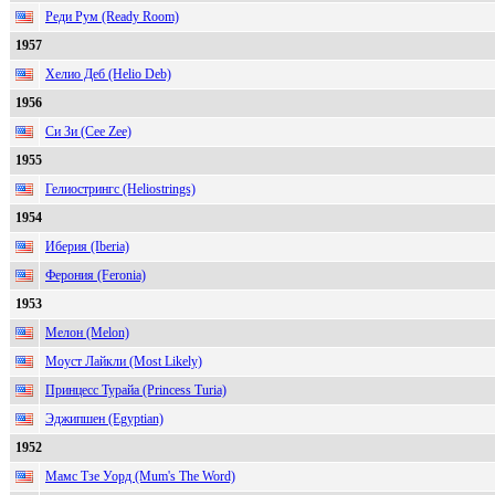
Реди Рум (Ready Room)
1957
Хелио Деб (Helio Deb)
1956
Си Зи (Cee Zee)
1955
Гелиострингс (Heliostrings)
1954
Иберия (Iberia)
Ферония (Feronia)
1953
Мелон (Melon)
Моуст Лайкли (Most Likely)
Принцесс Турайа (Princess Turia)
Эджипшен (Egyptian)
1952
Мамс Тзе Уорд (Mum's The Word)