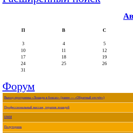
Ав
П
В
С
3
4
5
10
11
12
17
18
19
24
25
26
31
Форум
Выход программы «Лошади в боксах» (ранее — «Обратный отсчёт»)
Профессиональный массаж, терапия лошадей
ЦМИ
Полуторник