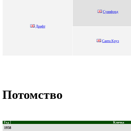
Cуинфopд
Дрифт
Cанта Kpуз
Потомство
Год
Кличка
1958