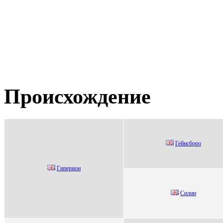
Происхождение
Гейнсбoрo
Гипeрион
Cилин