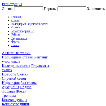
Регистрация
Логин:
Пароль:
Запомнить
Главная
Статьи
Календарь и Результаты скачек
Ставки
База Ипподром.РУ
Рейтинг
Видео скачек
Форум
Поиск
Активные ставки
Прошедшие ставки
Рейтинг
участников
Календарь скачек
Результаты
скачек
Новости
Скачки
Случной сезон
Индустрия
Зал славы
Аукционы
English
Лошади
Жокеи
Тренеры
Коневладельцы
Коннозаводчики