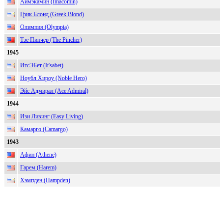
Аймэкамин (Imacomin)
Грик Блонд (Greek Blond)
Олимпия (Olympia)
Тзе Пинчер (The Pincher)
1945
ИтсЭБет (It'sabet)
Ноубл Хироу (Noble Hero)
Эйс Адмирал (Ace Admiral)
1944
Изи Ливинг (Easy Living)
Камарго (Camargo)
1943
Афин (Athene)
Гарем (Harem)
Хэмпден (Hampden)