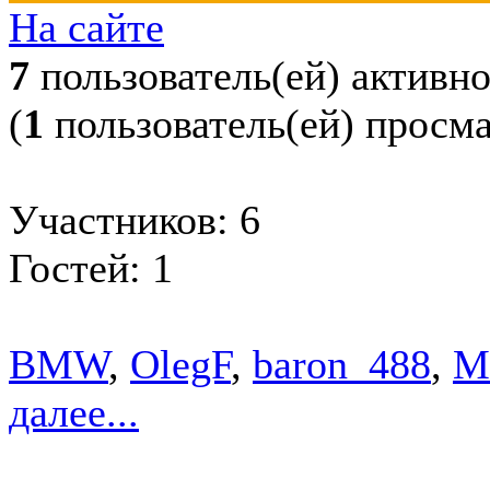
На сайте
7
пользователь(ей) активн
(
1
пользователь(ей) просм
Участников: 6
Гостей: 1
BMW
,
OlegF
,
baron_488
,
M
далее...