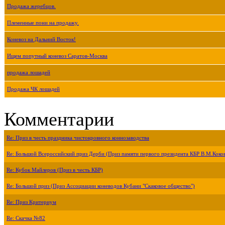
Продажа жеребцов.
Племенные пони на продажу.
Коневоз на Дальний Восток!
Ищем попутный коневоз Саратов-Москва
продажа лошадей
Продажа ЧК лошадей
Комментарии
Re: Приз в честь праздника чистокровного коннозаводства
Re: Большой Всероссийский приз Дерби (Приз памяти первого президента КБР В.М.Коко
Re: Кубок Майлеров (Приз в честь КБР)
Re: Большой приз (Приз Ассоциации коневодов Кубани "Скаковое общество")
Re: Приз Критериум
Re: Скачка №82