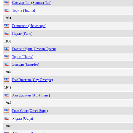
Саммер Тэн (Summer Tan)
Торита (Taurita)
1951
Гелиоскоп (Helioscope)
Парло (Parlo)
1950
Гришен Куин (Grecian Queen)
Торис (Thoris)
Эмарди (Emardee)
1949
Гэй Грескью (Gay Grecque)
1948
Ант Джинни (Aunt Jinny)
1947
Грик Сонг (Greek Song)
Уиджа (Ouija)
1946