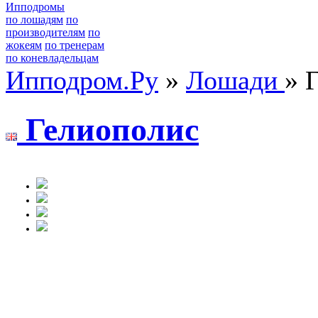
Ипподромы
по лошадям
по
производителям
по
жокеям
по тренерам
по коневладельцам
Ипподром.Ру
»
Лошади
» 
Гелиoпoлиc