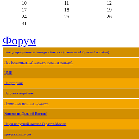
10
11
12
17
18
19
24
25
26
31
Форум
Выход программы «Лошади в боксах» (ранее — «Обратный отсчёт»)
Профессиональный массаж, терапия лошадей
ЦМИ
Полуторник
Продажа жеребцов.
Племенные пони на продажу.
Коневоз на Дальний Восток!
Ищем попутный коневоз Саратов-Москва
продажа лошадей