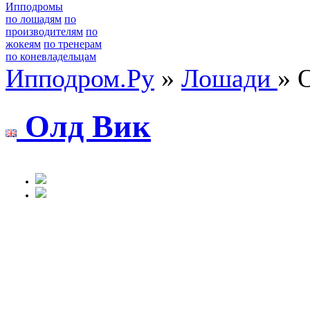
Ипподромы
по лошадям
по
производителям
по
жокеям
по тренерам
по коневладельцам
Ипподром.Ру
»
Лошади
» 
Oлд Вик