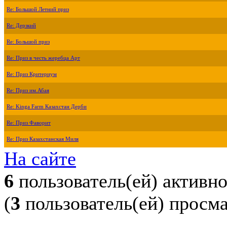
Re: Большой Летний приз
Re: Дерзкий
Re: Большой приз
Re: Приз в честь жеребца Арт
Re: Приз Критериум
Re: Приз им.Абая
Re: Kinga Farm Казахстан Дерби
Re: Приз Фаворит
Re: Приз Казахстанская Миля
На сайте
6
пользователь(ей) активн
(
3
пользователь(ей) просм