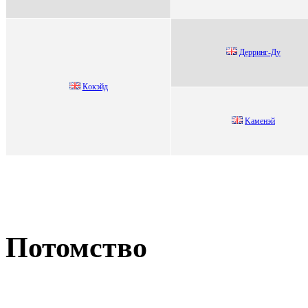
Деppинг-Ду
Кoкэйд
Kaмeнэй
Потомство