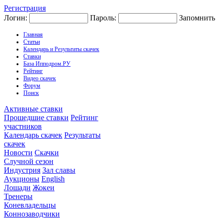
Регистрация
Логин:
Пароль:
Запомнить
Главная
Статьи
Календарь и Результаты скачек
Ставки
База Ипподром.РУ
Рейтинг
Видео скачек
Форум
Поиск
Активные ставки
Прошедшие ставки
Рейтинг
участников
Календарь скачек
Результаты
скачек
Новости
Скачки
Случной сезон
Индустрия
Зал славы
Аукционы
English
Лошади
Жокеи
Тренеры
Коневладельцы
Коннозаводчики