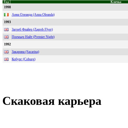
Год
Кличка
1998
Анна Олеанда (Anna Oleanda)
1993
Загреб Флайер (Zagreb Flyer)
Премьер Найт (Premier Night)
1992
Закарина (Sacarina)
Кобург (Coburg)
Скаковая карьера