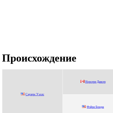
Происхождение
Ноpсеpн Дансеp
Cэдлерc Уэллc
Фэйpи Бpидж