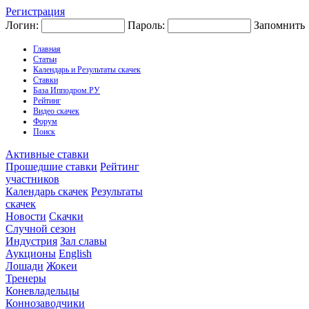
Регистрация
Логин:
Пароль:
Запомнить
Главная
Статьи
Календарь и Результаты скачек
Ставки
База Ипподром.РУ
Рейтинг
Видео скачек
Форум
Поиск
Активные ставки
Прошедшие ставки
Рейтинг
участников
Календарь скачек
Результаты
скачек
Новости
Скачки
Случной сезон
Индустрия
Зал славы
Аукционы
English
Лошади
Жокеи
Тренеры
Коневладельцы
Коннозаводчики