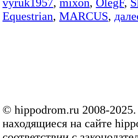
vyruk1957
,
mixon
,
OlegF
,
S
Equestrian
,
MARCUS
,
далее
© hippodrom.ru 2008-2025.
находящиеся на сайте hipp
соответствии с законодате