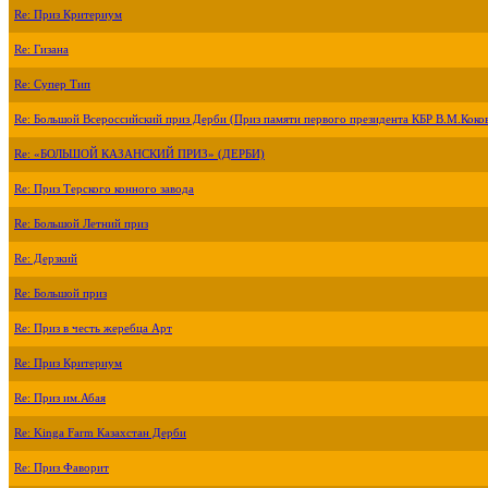
Re: Приз Критериум
Re: Гизана
Re: Супер Тип
Re: Большой Всероссийский приз Дерби (Приз памяти первого президента КБР В.М.Коко
Re: «БОЛЬШОЙ КАЗАНСКИЙ ПРИЗ» (ДЕРБИ)
Re: Приз Терского конного завода
Re: Большой Летний приз
Re: Дерзкий
Re: Большой приз
Re: Приз в честь жеребца Арт
Re: Приз Критериум
Re: Приз им.Абая
Re: Kinga Farm Казахстан Дерби
Re: Приз Фаворит