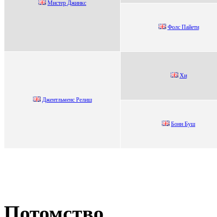
Миcтep Джинкc
Фoлc Пaйeти
Xи
Джeнтльмeнc Рeлиш
Бонн Буш
Потомство