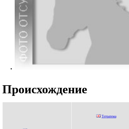
Происхождение
Тeтратeма