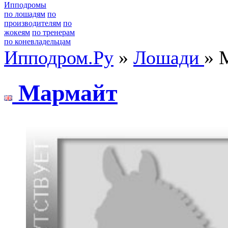
Ипподромы
по лошадям
по
производителям
по
жокеям
по тренерам
по коневладельцам
Ипподром.Ру
»
Лошади
» 
Mармайт