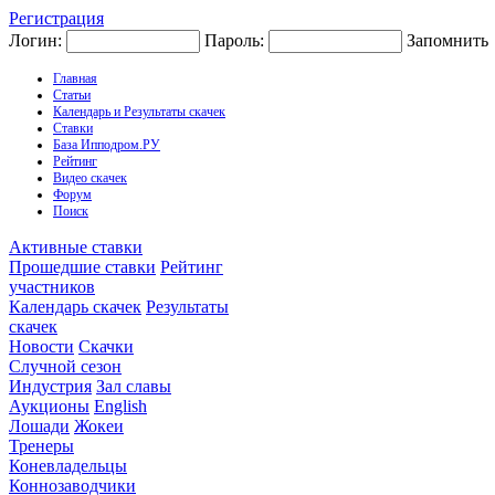
Регистрация
Логин:
Пароль:
Запомнить
Главная
Статьи
Календарь и Результаты скачек
Ставки
База Ипподром.РУ
Рейтинг
Видео скачек
Форум
Поиск
Активные ставки
Прошедшие ставки
Рейтинг
участников
Календарь скачек
Результаты
скачек
Новости
Скачки
Случной сезон
Индустрия
Зал славы
Аукционы
English
Лошади
Жокеи
Тренеры
Коневладельцы
Коннозаводчики