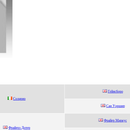
Гейнcбopo
Coлapиo
Сан Уopшип
Фpайеp Mаpкус
Фрайерз Дотер