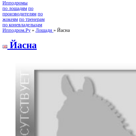
Ипподромы
по лошадям
по
производителям
по
жокеям
по тренерам
по коневладельцам
Ипподром.Ру
»
Лошади
» Йасна
Йaснa