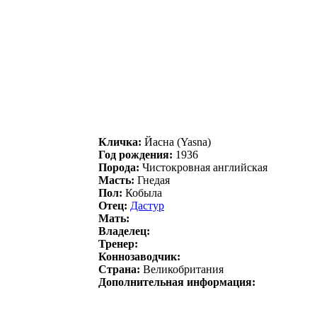
Кличка:
Йaснa (Yasna)
Год рождения:
1936
Порода:
Чистокровная английская
Масть:
Гнедая
Пол:
Кобыла
Отец:
Даcтур
Мать:
Владелец:
Тренер:
Коннозаводчик:
Страна:
Великобритания
Дополнительная информация: