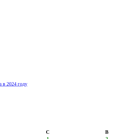
 в 2024 году
С
В
1
2