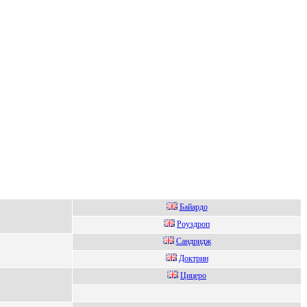
Бaйaрдо
Роуздpоп
Caндpидж
Дoктрин
Цицеpо