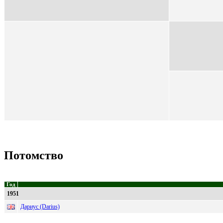
Потомство
Год
1951
Дариус (Darius)