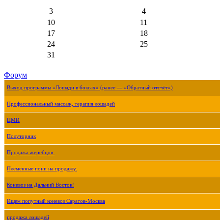
3
4
10
11
17
18
24
25
31
Форум
Выход программы «Лошади в боксах» (ранее — «Обратный отсчёт»)
Профессиональный массаж, терапия лошадей
ЦМИ
Полуторник
Продажа жеребцов.
Племенные пони на продажу.
Коневоз на Дальний Восток!
Ищем попутный коневоз Саратов-Москва
продажа лошадей