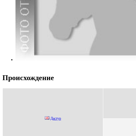
Происхождение
Даcтур