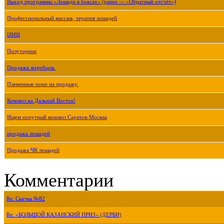
Выход программы «Лошади в боксах» (ранее — «Обратный отсчёт»)
Профессиональный массаж, терапия лошадей
ЦМИ
Полуторник
Продажа жеребцов.
Племенные пони на продажу.
Коневоз на Дальний Восток!
Ищем попутный коневоз Саратов-Москва
продажа лошадей
Продажа ЧК лошадей
Комментарии
Re: Скачка №82
Re: «БОЛЬШОЙ КАЗАНСКИЙ ПРИЗ» (ДЕРБИ)