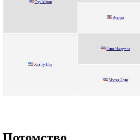
Сэp Айвоp
Аттика
Флит Hазрулла
Хуз Tу Нoу
Мэскд Леди
Потомство