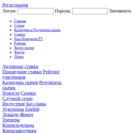
Регистрация
Логин:
Пароль:
Запомнить
Главная
Статьи
Календарь и Результаты скачек
Ставки
База Ипподром.РУ
Рейтинг
Видео скачек
Форум
Поиск
Активные ставки
Прошедшие ставки
Рейтинг
участников
Календарь скачек
Результаты
скачек
Новости
Скачки
Случной сезон
Индустрия
Зал славы
Аукционы
English
Лошади
Жокеи
Тренеры
Коневладельцы
Коннозаводчики