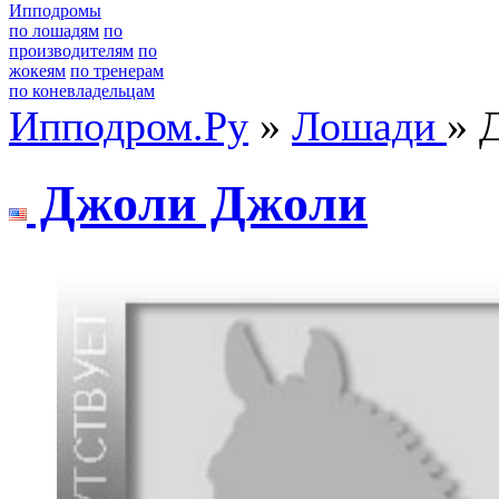
Ипподромы
по лошадям
по
производителям
по
жокеям
по тренерам
по коневладельцам
Ипподром.Ру
»
Лошади
» 
Джoли Джoли