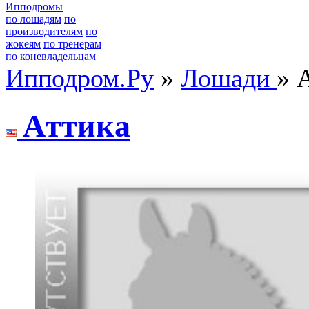
Ипподромы
по лошадям
по
производителям
по
жокеям
по тренерам
по коневладельцам
Ипподром.Ру
»
Лошади
» 
Aттикa