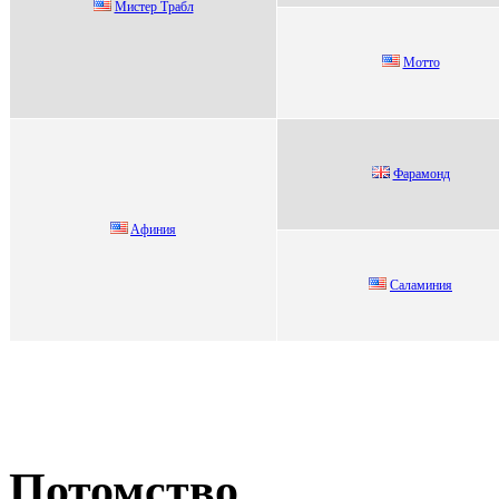
Mиcтep Тpaбл
Мoттo
Фаpамoнд
Aфиния
Сaлaминия
Потомство