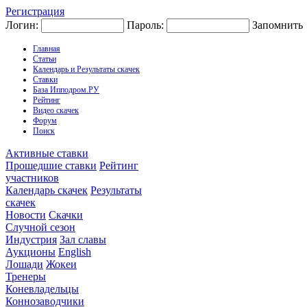
Регистрация
Логин:
Пароль:
Запомнить
Главная
Статьи
Календарь и Результаты скачек
Ставки
База Ипподром.РУ
Рейтинг
Видео скачек
Форум
Поиск
Активные ставки
Прошедшие ставки
Рейтинг
участников
Календарь скачек
Результаты
скачек
Новости
Скачки
Случной сезон
Индустрия
Зал славы
Аукционы
English
Лошади
Жокеи
Тренеры
Коневладельцы
Коннозаводчики