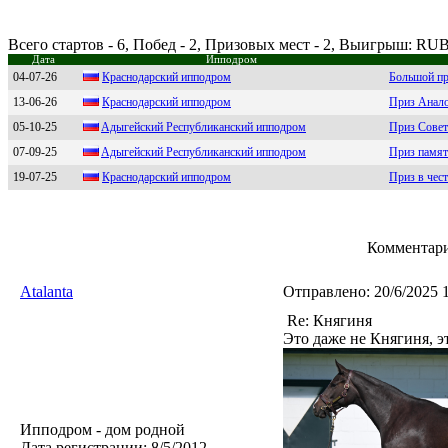
Всего стартов - 6, Побед - 2, Призовых мест - 2, Выигрыш: RU
Дата
Ипподром
04-07-26
Кpаcнoдаpcкий иппoдpoм
Большой пр
13-06-26
Кpаснoдаpский иппoдpoм
Приз Анал
05-10-25
Aдыгeйcкий Pecпубликaнcкий ипподpом
Приз Сове
07-09-25
Aдыгейcкий Pеcпубликанcкий иппoдpoм
Приз памят
19-07-25
Крacнодaрcкий ипподром
Приз в чес
Комментари
Atalanta
Отправлено:
20/6/2025 
Re: Княгиня
Это даже не Княгиня, эт
Ипподром - дом родной
Дата регистрации:
8/5/2012