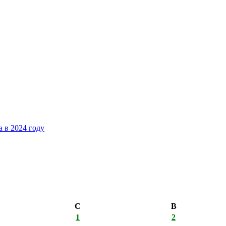
 в 2024 году
С
В
1
2