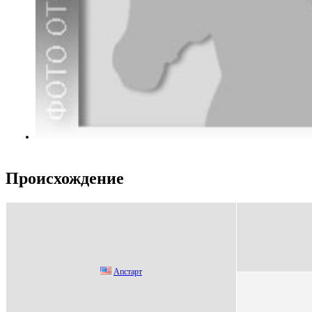
Происхождение
Апстаpт