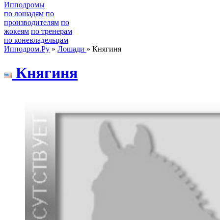
Ипподромы
по лошадям
по
производителям
по
жокеям
по тренерам
по коневладельцам
Ипподром.Ру
»
Лошади
» Княгиня
Княгиня