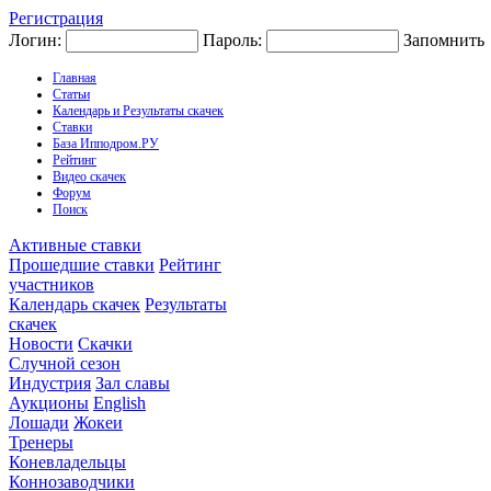
Регистрация
Логин:
Пароль:
Запомнить
Главная
Статьи
Календарь и Результаты скачек
Ставки
База Ипподром.РУ
Рейтинг
Видео скачек
Форум
Поиск
Активные ставки
Прошедшие ставки
Рейтинг
участников
Календарь скачек
Результаты
скачек
Новости
Скачки
Случной сезон
Индустрия
Зал славы
Аукционы
English
Лошади
Жокеи
Тренеры
Коневладельцы
Коннозаводчики