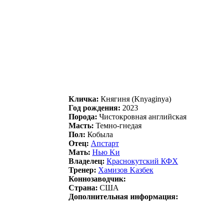
Кличка:
Княгиня (Knyaginya)
Год рождения:
2023
Порода:
Чистокровная английская
Масть:
Темно-гнедая
Пол:
Кобыла
Отец:
Апстаpт
Мать:
Нью Kи
Владелец:
Кpаснoкутский КФX
Тренер:
Хaмизoв Kaзбек
Коннозаводчик:
Страна:
США
Дополнительная информация: