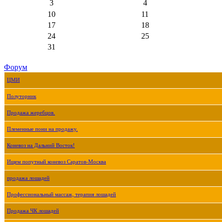
3
4
10
11
17
18
24
25
31
Форум
ЦМИ
Полуторник
Продажа жеребцов.
Племенные пони на продажу.
Коневоз на Дальний Восток!
Ищем попутный коневоз Саратов-Москва
продажа лошадей
Профессиональный массаж, терапия лошадей
Продажа ЧК лошадей