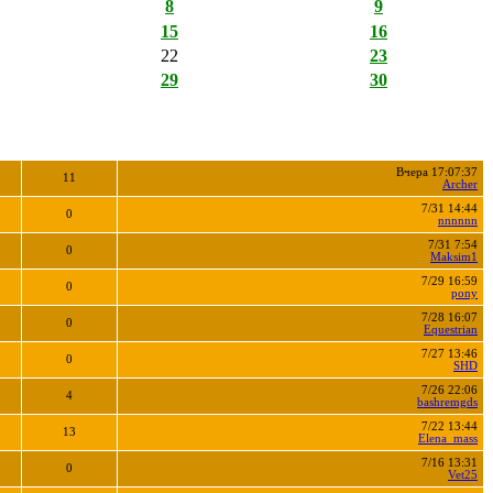
8
9
15
16
22
23
29
30
Вчера 17:07:37
11
Archer
7/31 14:44
0
nnnnnn
7/31 7:54
0
Maksim1
7/29 16:59
0
pony
7/28 16:07
0
Equestrian
7/27 13:46
0
SHD
7/26 22:06
4
bashremgds
7/22 13:44
13
Elena_mass
7/16 13:31
0
Vet25