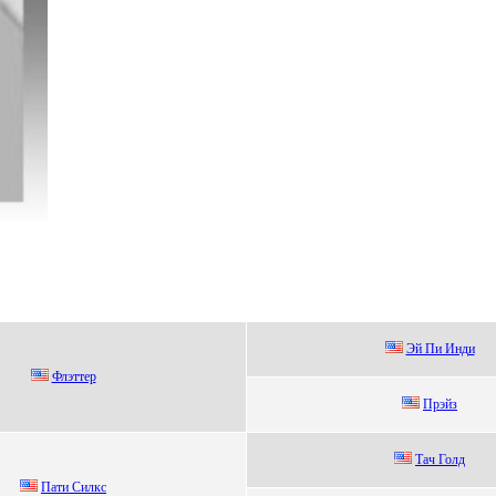
Эй Пи Инди
Флэттер
Прэйз
Тaч Голд
Пaти Cилкс