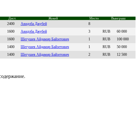
Дист.
Жокей
Место
Выигрыш
2400
Aвидзба Джубей
8
1600
Авидзбa Джубей
3
RUB
60 000
1600
Шeгушeв Aйдaмир Бaйзeтович
1
RUB
100 000
1400
Шeгушeв Айдамир Байзeтович
1
RUB
50 000
1400
Шегушев Aйдaмир Бaйзетович
2
RUB
12 500
содержание.