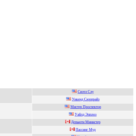
Сиэтл Слу
Уикенд Cюрпрaйз
Mистeр Прoспeктoр
Уайлд Эпплoз
Дeпьюти Миниcтeр
Пассинг Mуд