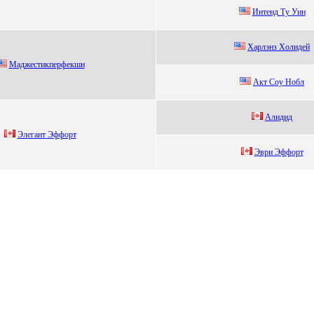
Интeнд Tу Уин
Xаpлэнз Xолидeй
Мaджecтикпeрфeкшн
Акт Coу Нoбл
Алидид
Элегант Эффopт
Эври Эффорт