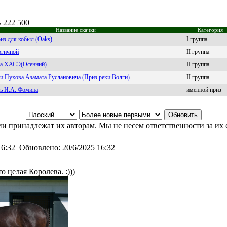
B 222 500
Название скачки
Категория
из для кобыл (Oaks)
I группа
огичной
II группа
та ХАСЭ(Осенний)
II группа
и Пухова Азамата Руслановича (Приз реки Волги)
II группа
ть И.А. Фомина
именной приз
и принадлежат их авторам. Мы не несем ответственности за их 
16:32
Обновлено:
20/6/2025 16:32
о целая Королева. :)))