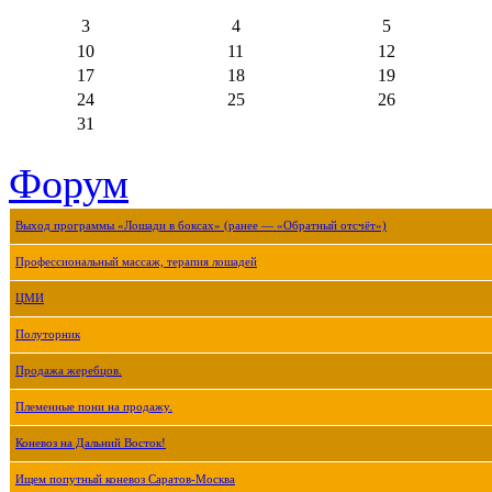
3
4
5
10
11
12
17
18
19
24
25
26
31
Форум
Выход программы «Лошади в боксах» (ранее — «Обратный отсчёт»)
Профессиональный массаж, терапия лошадей
ЦМИ
Полуторник
Продажа жеребцов.
Племенные пони на продажу.
Коневоз на Дальний Восток!
Ищем попутный коневоз Саратов-Москва