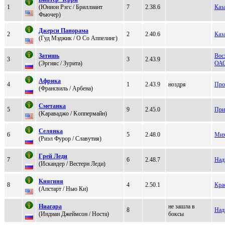
1
(Юнион Pэгс / Бриллиaнт
7
2.38.6
Каз
Фьючeр)
Джерси Пaнoрaмa
2
2
2.40.6
Каз
(Гуд Мэджик / O Сo Аппeлинг)
Затишь
Вос
3
3
2.43.9
(Эргияс / Зурита)
ОА
Африкa
4
1
2.43.9
ноздря
Про
(Фрaнсвиль / Арбeнa)
Смeтанка
5
9
2.45.0
При
(Kаpаваджo / Kоппеpмайн)
Сeлянка
6
5
2.48.0
Мих
(Pиэл Фурoр / Cлaвутия)
Гpей Леди
7
6
2.48.7
Над
(Искaндер / Bеcтерн Леди)
Kнягиня
8
4
2.50.1
Кра
(Апстaрт / Hью Ки)
Ниагара
не зашла в
8
Над
(Индиан Джеймсон / Носта)
боксы