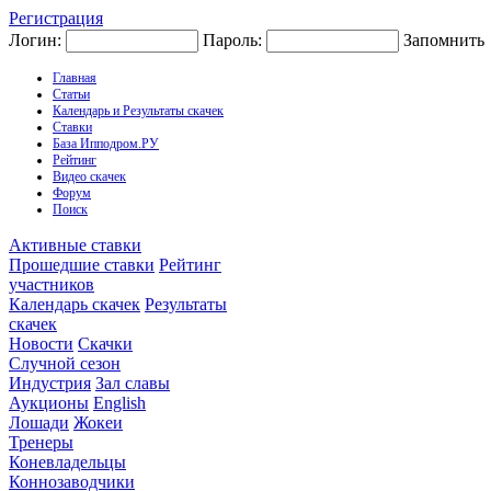
Регистрация
Логин:
Пароль:
Запомнить
Главная
Статьи
Календарь и Результаты скачек
Ставки
База Ипподром.РУ
Рейтинг
Видео скачек
Форум
Поиск
Активные ставки
Прошедшие ставки
Рейтинг
участников
Календарь скачек
Результаты
скачек
Новости
Скачки
Случной сезон
Индустрия
Зал славы
Аукционы
English
Лошади
Жокеи
Тренеры
Коневладельцы
Коннозаводчики