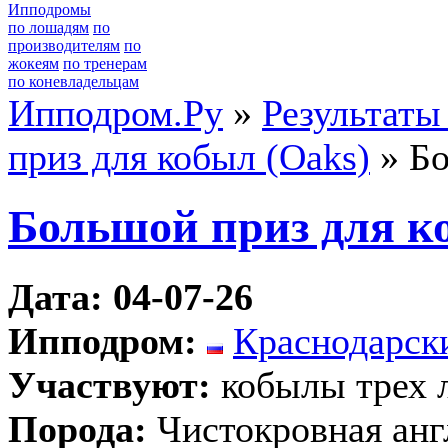
Ипподромы
по лошадям
по
производителям
по
жокеям
по тренерам
по коневладельцам
Ипподром.Ру
»
Результаты
приз для кобыл (Oaks)
» Бо
Большой приз для к
Дата: 04-07-26
Ипподром:
Краснодарск
Участвуют:
кобылы трех 
Порода:
Чистокровная анг