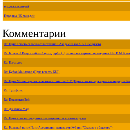
продажа лошадей
Продажа ЧК лошадей
Комментарии
Re: Приз в честь сельскохозяйственной Академии им.К.А.Тимирязева
Re: Большой Всероссийский приз Дерби (Приз памяти первого президента КБР В.М.Коко
Re: Паландер
Re: Кубок Майлеров (Приз в честь КБР)
Re: Приз Министерства сельского хозяйства КБР (Приз в честь года единства народов Ро
Re: Турафриф
Re: Практикал Бой
Re: Джамила Маф
Re: Приз в честь праздника чистокровного коннозаводства
Re: Большой приз (Приз Ассоциации коневодов Кубани "Скаковое общество")